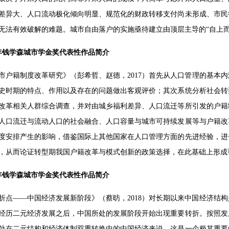
差异大、人口流动极化倾向明显、规范化的财政转移支付尚未形成、市民
无法有效破解的难题。城市自由落户的实施亟待建立由顶层主导的“自上而
17年钱学森城市学金奖代表性作品简介
市户籍制度改革研究》（彭希哲、赵德，2017）首先从人口管理的基本
史时期的特点、作用以及存在的问题做出客观评价；其次系统分析社会转
改革相关人群综合调查，并对由城乡福利差异、人口流迁等所引发的户籍
人口流迁与流动人口的社会融合、人口容量与城市可持续发展等与户籍改
度安排产生的影响，借鉴国际上其他国家在人口管理方面的先进经验，进
，从而论证转型期我国户籍改革与模式创新的政策选择，在此基础上形成
18年钱学森城市学金奖代表性作品简介
折点——中国经济发展新阶段》（蔡昉，2018）对长期以来中国经济结
经历二元经济发展之后，中国所处的发展阶段开始出现重要转折。按照发
处在二元结构和经济体制双重转换中的中国经济来说，这是一个极其重要