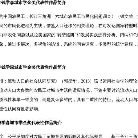
11年钱学森城市学金奖代表性作品简介
的中国农民工：长江三角洲十六城市农民工市民化问题调查》（钱文荣、黄
民的市民化进程为主线，借鉴人口迁移的相关理论，在对发达国家转型时
力非农化问题以及拉美国家的“转型陷阱”和发展实践进行分析、归纳和
象，通过多层次、多视角的访谈，系统的问卷调查，多类型的统计建模，
13年钱学森城市学金奖代表性作品简介
根：流动人口的社会认同研究》（郭星华，2013）该书运用社会学的理
流动人口大多数的农民工对城市生活的适应情况，下篇主要讨论流动人口
质线性和单一维度的，而是复杂多维的，具有二重性的特征。流动人口与
重性认同有显著影响。
14钱学森城市学金奖代表性作品简介
度、公平感知度对农民工留城意愿的影响及其代际差异——基于长江三角洲16