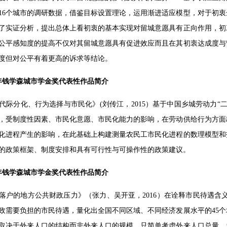
16个城市的调研数据，借鉴目标设置理论，运用渐进适应模型，对于初
了实证分析，提出总体上看初衷的基本实现对留城意愿具有正向作用，初
公平感知度的提高不仅对其留城意愿具有促进效应而且在其初衷达成度与
度但对公平有着更高的诉求等结论。
15年钱学森城市学金奖代表性作品简介
代际分化、行为选择与市民化》(刘传江，2015）基于中国乡城劳动力
，受制度性因素、市民化意愿、市民化能力的影响，在劳动供给行为方面
化进程产生的影响，在此基础上构建测量农民工市民化进程的数理模型和
的政策框架、制度安排和具有可行性与可操作性的政策建议。
16年钱学森城市学金奖代表性作品简介
落户的地方公共财政压力》（张力、吴开亚，2016）在诠释市民待遇含
政需要负担的市民待遇，量化出全国不同区域、不同经济发展水平的45
取决于外来人口的结构而非外来人口的规模，只简单考虑外来人口总量、