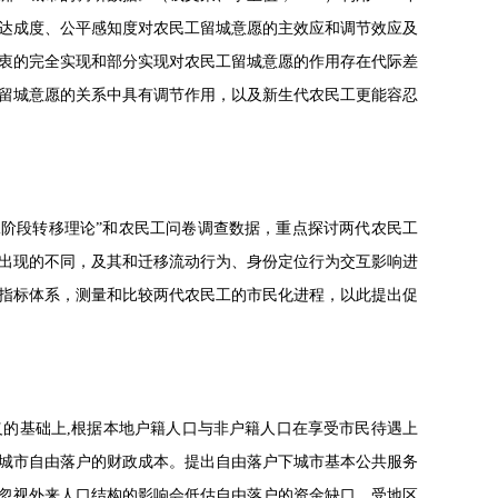
衷达成度、公平感知度对农民工留城意愿的主效应和调节效应及
衷的完全实现和部分实现对农民工留城意愿的作用存在代际差
留城意愿的关系中具有调节作用，以及新生代农民工更能容忍
“二阶段转移理论”和农民工问卷调查数据，重点探讨两代农民工
出现的不同，及其和迁移流动行为、身份定位行为交互影响进
指标体系，测量和比较两代农民工的市民化进程，以此提出促
义的基础上,根据本地户籍人口与非户籍人口在享受市民待遇上
个城市自由落户的财政成本。提出自由落户下城市基本公共服务
忽视外来人口结构的影响会低估自由落户的资金缺口。受地区