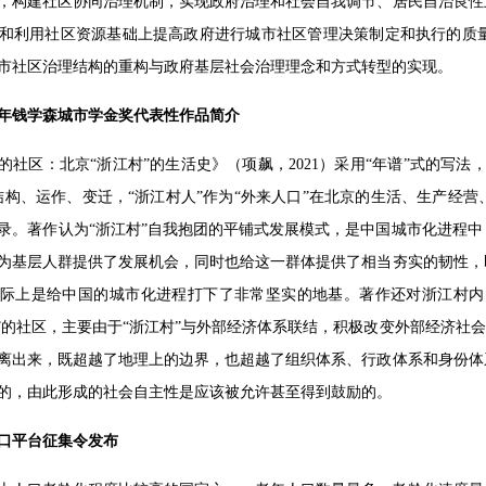
，构建社区协同治理机制，实现政府治理和社会自我调节、居民自治良性
和利用社区资源基础上提高政府进行城市社区管理决策制定和执行的质
市社区治理结构的重构与政府基层社会治理理念和方式转型的实现。
021年钱学森城市学金奖代表性作品简介
的社区：北京“浙江村”的生活史》（项飙，2021）采用“年谱”式的写
结构、运作、变迁，“浙江村人”作为“外来人口”在北京的生活、生产经
录。著作认为“浙江村”自我抱团的平铺式发展模式，是中国城市化进程
为基层人群提供了发展机会，同时也给这一群体提供了相当夯实的韧性，
际上是给中国的城市化进程打下了非常坚实的地基。著作还对浙江村内的
界”的社区，主要由于“浙江村”与外部经济体系联结，积极改变外部经济社
离出来，既超越了地理上的边界，也超越了组织体系、行政体系和身份体
的，由此形成的社会自主性是应该被允许甚至得到鼓励的。
口平台征集令发布