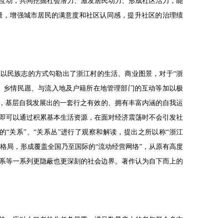
互动，共同挖掘社会潜力、激发居民动力、形成社区活力，能
量，增强城市居民的满意度和社区认同感，提升社区的治理绩
法，以民族志的方式勾勒出了浙江村的生活、商业图景，对于“浙
营、乡情民愿、与流入地及户籍所在地管理部门的互动等加以极
中，基层自我发展出的一套行之有效的、拥有丰富内涵的自我运
即可以通过积累基本生活资源，在面对经济震荡时不会引发社
“关系”、“关系丛”进行了观察和解读，提出之所以称“浙江
会格局，形成覆盖全国乃至国际的“流动经营网络”，从原有高度
系等一系列更隐蔽也更深刻的社会边界。著作认为自下而上的