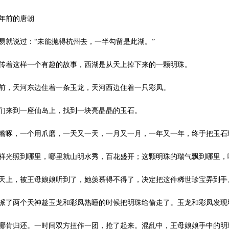
多年前的唐朝
易就说过：“未能抛得杭州去，一半勾留是此湖。”
传着这样一个有趣的故事，西湖是从天上掉下来的一颗明珠。
前，天河东边住着一条玉龙，天河西边住着一只彩凤。
们来到一座仙岛上，找到一块亮晶晶的玉石。
嘴啄，一个用爪磨，一天又一天，一月又一月，一年又一年，终于把玉石
祥光照到哪里，哪里就山明水秀，百花盛开；这颗明珠的瑞气飘到哪里，
天上，被王母娘娘听到了，她羡慕得不得了，决定把这件稀世珍宝弄到手
派了两个天神趁玉龙和彩凤熟睡的时候把明珠给偷走了。玉龙和彩凤发现
哪肯归还。一时间双方扭作一团，抢了起来。混乱中，王母娘娘手中的明