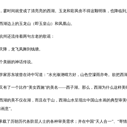
，霎时间就变成了清亮亮的西湖。玉龙和彩凤舍不得这颗明珠，也降临到
西湖边上的玉龙山（即玉皇山）和凤凰山。
杭州还流传着两句古老的歌谣：
天降，龙飞凤舞到钱塘。
个美丽的神话传说。
学家苏东坡曾在诗中写道：“水光潋滟晴方好，山色空濛雨亦奇。欲把西湖
又有了一个比作“美女西施”的美名——西子湖。那么，西湖为什么这样美
西湖的美不仅在湖，而且在于山，西湖山水呈现出中国山水画的典型审美
情画意”。
”承载了历朝历代各阶层人士的各种审美需求；并在中国“天人合一”、“寄