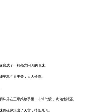
琢磨成了一颗亮光闪闪的明珠。
哪里就五谷丰登，人人长寿。
。
明珠落在王母娘娘手里，非常气愤，就向她讨还。
珠骨碌碌滚出了天宫，掉落凡间。