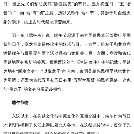
日，也是先民们预防疾病“除疫禳灾”的节日。五月初五日，“五”谐
音“午”，而“端”有“初”之意，所以又称作“端午节”，其源于对自然天
象的崇拜，由上古时代祭龙演变而来。
闻一多《端午考》说，端午节起源于南方吴越民族部落举行图腾
祭的日子，赛龙舟则是祭仪中的娱乐节目。一方面，吃粽子和龙舟竞
渡是端午节最重要的两个活动且都与龙相关；另一方面，竞渡和古代
吴越地区有密切的关系。根据西汉刘向《说苑·奉使》中的记载，吴越
之地有“断发文身”、“以像龙子”的习俗，表明吴越先民很早就把龙作
为图腾；还因为古代五月初五日有用“五彩丝系臂”的民间风俗，这也
与“像龙子”的文身习俗遗迹相符。
端午节物
东汉以来，在吴越文化与中原文化的互相交融中，端午作为节日
才渐渐传播到了长江上游以及北方各地。在这祭龙传说中，蕴含了先