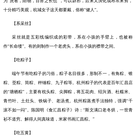
为“虎者，阳物，百兽之长也”，可以辟邪，后来又演化成布帛来剪，
十分精巧美观，杭城女子这天都要戴，俗称“健人”。
【系采丝】
采丝就是五彩线编织成的彩带，系在小孩的手臂上，也被称
作“长命缕”。有的则制作一个老虎头，系在小孩的襟带之间。
【吃粽子】
端午节有吃粽子的习俗，粽子名目很多，形制不一，有角粽、锥
粽、茭粽、筒粽、秤锤粽、九子粽等。杭州粽子的代表是百年汇昌店
的“塘栖粽”，主要有枕头粽、尖脚粽，将五花肉、绍兴酒、杜糯米、
青竹叶、土灶头、铁锅子、老汤煮。杭州粽蒸煮手法独特，强调“千
滚不如一闷”。陈国明《食汇昌粽子》诗：“斯文满口老冬烘，一世青
衫不道穷。解得人间真味道，米家书画汇昌粽。”
【吃五黄】