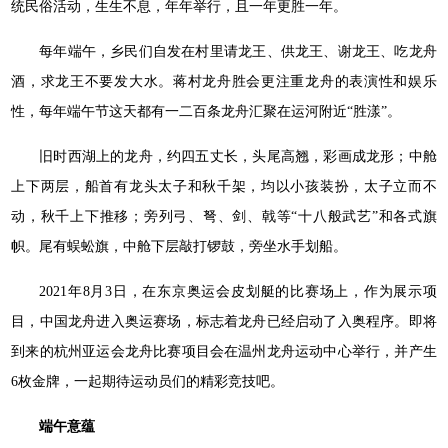
统民俗活动，生生不息，年年举行，且一年更胜一年。
每年端午，乡民们自发在村里请龙王、供龙王、谢龙王、吃龙舟
酒，求龙王不要发大水。蒋村龙舟胜会更注重龙舟的表演性和娱乐
性，每年端午节这天都有一二百条龙舟汇聚在运河附近“胜漾”。
旧时西湖上的龙舟，约四五丈长，头尾高翘，彩画成龙形；中舱
上下两层，船首有龙头太子和秋千架，均以小孩装扮，太子立而不
动，秋千上下推移；旁列弓、弩、剑、戟等“十八般武艺”和各式旗
帜。尾有蜈蚣旗，中舱下层敲打锣鼓，旁坐水手划船。
2021年8月3日，在东京奥运会皮划艇的比赛场上，作为展示项
目，中国龙舟进入奥运赛场，标志着龙舟已经启动了入奥程序。即将
到来的杭州亚运会龙舟比赛项目会在温州龙舟运动中心举行，并产生
6枚金牌，一起期待运动员们的精彩竞技吧。
端
午
意
蕴