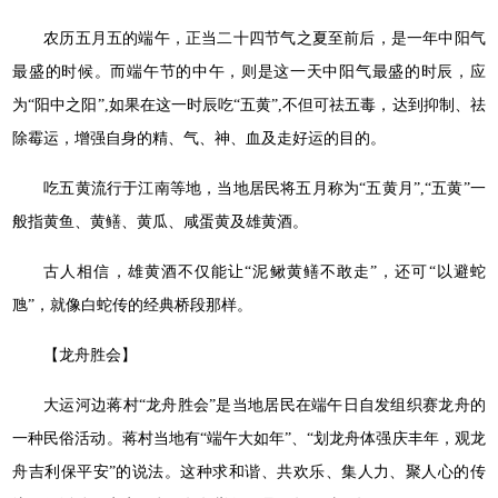
农历五月五的端午，正当二十四节气之夏至前后，是一年中阳气
最盛的时候。而端午节的中午，则是这一天中阳气最盛的时辰，应
为“阳中之阳”,如果在这一时辰吃“五黄”,不但可祛五毒，达到抑制、祛
除霉运，增强自身的精、气、神、血及走好运的目的。
吃五黄流行于江南等地，当地居民将五月称为“五黄月”,“五黄”一
般指黄鱼、黄鳝、黄瓜、咸蛋黄及雄黄酒。
古人相信，雄黄酒不仅能让“泥鳅黄鳝不敢走”，还可“以避蛇
虺”，就像白蛇传的经典桥段那样。
【龙舟胜会】
大运河边蒋村“龙舟胜会”是当地居民在端午日自发组织赛龙舟的
一种民俗活动。蒋村当地有“端午大如年”、“划龙舟体强庆丰年，观龙
舟吉利保平安”的说法。这种求和谐、共欢乐、集人力、聚人心的传