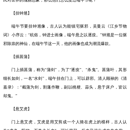
民对世界的瑰丽想象，那么他们怎么度过端午节呢？
【挂钟馗】
端午节要挂钟馗像，古人认为能镇宅驱邪，吴曼云《江乡节物
词》小序云：“杭俗，钟进士画像，端午悬之以逐疫。”钟馗是一位驱
邪除祟的神仙，在端午节这一天，他的画像也成为潮流爆款。
【插菖蒲】
门上插菖蒲，称为“蒲剑”，为了“逐疫”、“杀鬼”。菖蒲叶，其形
细长如剑，一名“水剑”，端午挂在门上，可以辟邪。清人顾禄的《清
嘉录》：“截蒲为剑，割蓬作鞭，副以桃梗、蒜头，悬于床户，皆以
却鬼。”
【悬艾虎】
门上悬艾虎，艾虎是用艾剪成一个人骑在虎上的模样，古人认