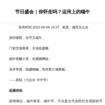
节日盛会｜你怀念吗？运河上的端午
发布时间:2022-06-06 10:37 来源：城市怎么办
虎符缠臂，佳节又端午。
门前艾蒲青翠，天淡纸鸢舞。
粽叶香飘十里，对酒携樽俎。
龙舟争渡，助威呐喊，凭吊祭江诵君赋。
——苏轼《六幺令·天中节》
起源传说
疫情将过，端午将至。端午节，不仅是古代先民纪念屈原的节