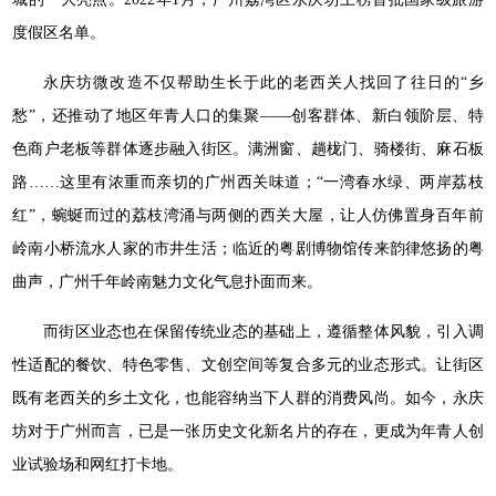
度假区名单。
永庆坊微改造不仅帮助生长于此的老西关人找回了往日的“乡
愁”，还推动了地区年青人口的集聚——创客群体、新白领阶层、特
色商户老板等群体逐步融入街区。满洲窗、趟栊门、骑楼街、麻石板
路……这里有浓重而亲切的广州西关味道；“一湾春水绿、两岸荔枝
红”，蜿蜒而过的荔枝湾涌与两侧的西关大屋，让人仿佛置身百年前
岭南小桥流水人家的市井生活；临近的粤剧博物馆传来韵律悠扬的粤
曲声，广州千年岭南魅力文化气息扑面而来。
而街区业态也在保留传统业态的基础上，遵循整体风貌，引入调
性适配的餐饮、特色零售、文创空间等复合多元的业态形式。让街区
既有老西关的乡土文化，也能容纳当下人群的消费风尚。如今，永庆
坊对于广州而言，已是一张历史文化新名片的存在，更成为年青人创
业试验场和网红打卡地。