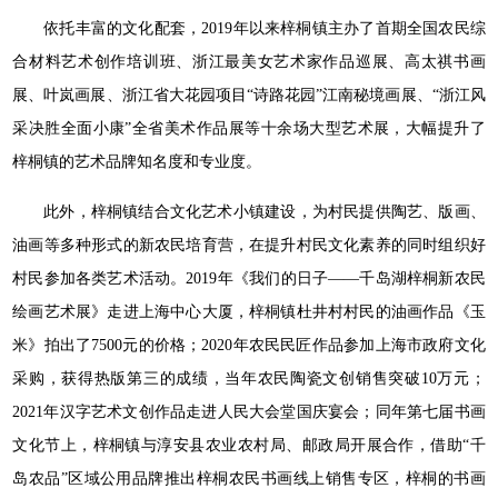
依托丰富的文化配套，2019年以来梓桐镇主办了首期全国农民综
合材料艺术创作培训班、浙江最美女艺术家作品巡展、高太祺书画
展、叶岚画展、浙江省大花园项目“诗路花园”江南秘境画展、“浙江风
采决胜全面小康”全省美术作品展等十余场大型艺术展，大幅提升了
梓桐镇的艺术品牌知名度和专业度。
此外，梓桐镇结合文化艺术小镇建设，为村民提供陶艺、版画、
油画等多种形式的新农民培育营，在提升村民文化素养的同时组织好
村民参加各类艺术活动。2019年《我们的日子——千岛湖梓桐新农民
绘画艺术展》走进上海中心大厦，梓桐镇杜井村村民的油画作品《玉
米》拍出了7500元的价格；2020年农民民匠作品参加上海市政府文化
采购，获得热版第三的成绩，当年农民陶瓷文创销售突破10万元；
2021年汉字艺术文创作品走进人民大会堂国庆宴会；同年第七届书画
文化节上，梓桐镇与淳安县农业农村局、邮政局开展合作，借助“千
岛农品”区域公用品牌推出梓桐农民书画线上销售专区，梓桐的书画