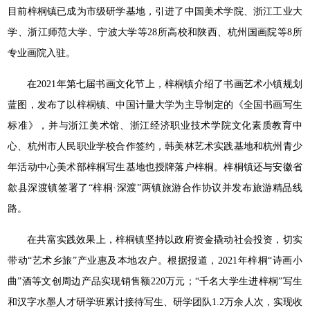
目前梓桐镇已成为市级研学基地，引进了中国美术学院、浙江工业大
学、浙江师范大学、宁波大学等28所高校和陕西、杭州国画院等8所
专业画院入驻。
在2021年第七届书画文化节上，梓桐镇介绍了书画艺术小镇规划
蓝图，发布了以梓桐镇、中国计量大学为主导制定的《全国书画写生
标准》，并与浙江美术馆、浙江经济职业技术学院文化素质教育中
心、杭州市人民职业学校合作签约，韩美林艺术实践基地和杭州青少
年活动中心美术部梓桐写生基地也授牌落户梓桐。梓桐镇还与安徽省
歙县深渡镇签署了“梓桐·深渡”两镇旅游合作协议并发布旅游精品线
路。
在共富实践效果上，梓桐镇坚持以政府资金撬动社会投资，切实
带动“艺术乡旅”产业惠及本地农户。根据报道，2021年梓桐“诗画小
曲”酒等文创周边产品实现销售额220万元；“千名大学生进梓桐”写生
和汉字水墨人才研学班累计接待写生、研学团队1.2万余人次，实现收