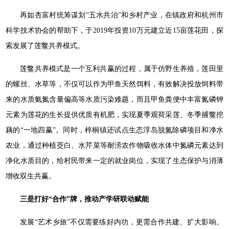
再如杏富村统筹谋划“五水共治”和乡村产业，在镇政府和杭州市
科学技术协会的帮助下，于2019年投资10万元建立近15亩莲花田，探
索发展了莲鳖共养模式。
莲鳖共养模式是一个互利共赢的过程，属于仿野生养殖，莲田里
的螺丝、水草等，不仅可以作为甲鱼天然饵料，有效解决投放饲料带
来的水质氨氮含量偏高等水质污染难题，而且甲鱼粪便中丰富氮磷钾
元素为莲花的生长提供优质有机肥，实现夏季观荷采莲、冬季捕鳖挖
藕的“一地四赢”。同时，梓桐镇还试点生态浮岛脱氮除磷项目和净水
农业，通过种植茭白、水芹菜等耐涝农作物吸收水体中氮磷元素达到
净化水质目的，给村民带来一定的就业岗位，实现了生态保护与消薄
增收双生共赢。
三是打好“合作”牌，推动产学研联动赋能
发展“艺术乡旅”不仅需要练好内功，更需合作共建、扩大影响。