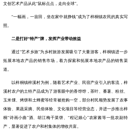
文创艺术产品从此“鼠标点点，走向全球”。
“一幅画，一亩田，坐在家中就挣钱”成为了梓桐镇农民的真实写
照。
二是打好“特产”牌，发挥产业带动效益
通过“艺术乡旅”为乡村旅游发展吸引了大量游客，梓桐镇进一步
拓展本地农产品的销售市场，着力探索和拓展本地农产品的销售渠
道。
以梓桐镇梓溪村为例，随着艺术产业、民宿产业引入的客流，梓
溪村农户的土特产品成为了游客眼中的香饽饽，茶叶、番薯、粉丝、
玉米馃、烤饼和土蜂蜜等经常被抢购一空，部分村民顺势发展了农事
体验、果蔬采摘、民俗体验、文化项目等经营业态，并进一步推出梓
桐“诗画小曲”酒、胡江梅干菜饼、“程记娘心”农家酱等一批农副特
产，显著促进了农户和村集体的增收共富。