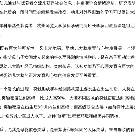
幼儿通过与抚养者交流来获得社会信息，并逐渐学会情绪辨别。研究表明
在此后的一段时间里会继续发生改变。幼儿对外界刺激的学习可以促进大
年科学基金获得者，杭州师范大学脑科学研究所所长李葆明教授课题组近
。
既有巨大的可塑性，又非常脆弱。婴幼儿大脑发育与心智发展是一个漫长的
ttachment）指父母与子女间建立起来的持久而强烈的情感联结，是在亲子
婴幼儿大脑神经元精细结构、突触传递、认知功能乃至心理发育有巨大的
对婴幼儿大脑的正常发育和心智的健康发展至关重要。
一个漫长的过程，突触形成和神经回路构建主要发生在出生前后。人类在
的突触密度达到高峰，比成人高50%。大脑不同区域的突触密度达到高
）突触密度在出生后8个月内达到高峰，而高级联合皮层（如前额叶皮层
过“修剪减少至成人水平。这种“修剪”过程受环境和经历共同调控。
系，尤其是母婴依恋关系，是最紧密和最牢固的人际关系。来自母亲的有