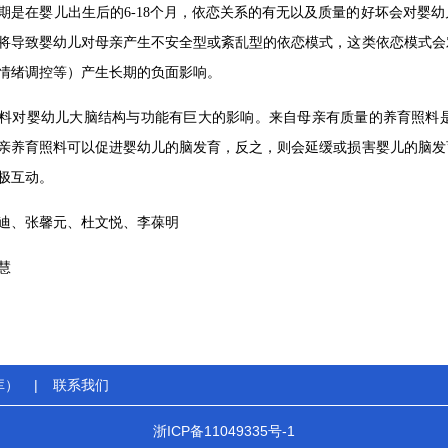
期是在婴儿出生后的6-18个月，依恋关系的有无以及质量的好坏会对婴
将导致婴幼儿对母亲产生不安全型或紊乱型的依恋模式，这类依恋模式会
情绪调控等）产生长期的负面影响。
料对婴幼儿大脑结构与功能有巨大的影响。来自母亲有质量的养育照料
亲养育照料可以促进婴幼儿的脑发育，反之，则会延缓或损害婴儿的脑发
极互动。
迪、张馨元、杜文悦、李葆明
慧
库）
|
联系我们
浙ICP备11049335号-1