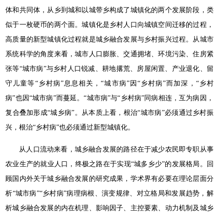
体和共同体，从乡到城和以城带乡构成了城镇化的两个发展阶段，类
似于一枚硬币的两个面。城镇化是乡村人口向城镇空间迁移的过程，
高质量的新型城镇化过程就是城乡融合发展与乡村振兴过程。从城市
系统科学的角度来看，城市人口膨胀、交通拥堵、环境污染、住房紧
张等“城市病”与乡村人口锐减、耕地撂荒、房屋闲置、产业退化、留
守儿童等“乡村病”息息相关，“城市病”因“乡村病”而加深，“乡村
病”也因“城市病”而蔓延。“城市病”与“乡村病”同病相连，互为病因，
复合叠加形成“城乡病”。从本质上看，根治“城市病”必须通过乡村振
兴，根治“乡村病”也必须通过新型城镇化。
从人口流动来看，城乡融合发展的路径在于减少农民即专职从事
农业生产的就业人口，终极之路在于实现“城多乡少”的发展格局。回
顾国内外关于城乡融合发展的研究成果，学术界有必要在理论层面分
析“城市病”“乡村病”病理病根、演变规律、对立格局和发展趋势，解
析城乡融合发展的内在机理、影响因子、主控要素、动力机制及城乡