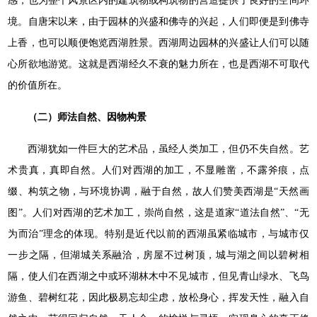
感，也为整个风景区内的建筑物或构筑物的营造提供了良好的空间环
境。自唐宋以来，由于园林的兴盛和佛寺的兴起，人们即便是到佛寺
上香，也可以顺便饱览西湖胜景。西湖周边园林的兴盛让人们可以随
心所欲地游览。这就是西湖经久不衰的魅力所在，也是西湖不可取代
的价值所在。
（二）师法自然、因物构景
西湖犹如一件巨大的艺术品，虽经人类加工，但仍不失自然。艺
术贵真，真即自然。人们对西湖的加工，不显雕凿，不露斧痕，点
缀、构筑之物，与环境协调，融于自然，故人们赞美西湖是“天然画
图”。人们对西湖的艺术加工，崇尚自然，这是道家“道法自然”、“无
为而治”理念的体现。特别是近代以前的西湖虽紧临城市，与城市仅
一步之隔，但湖城关系融洽，房屋不过树顶，城与湖之间以碧树相
隔，使人们在西湖之中或环湖林木中不见城市，但见青山绿水、飞鸟
游鱼、碧树红花，因此极易忘却尘虑，放松身心，挥发天性，融入自