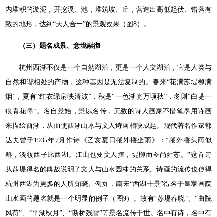
内堆积的淤泥，开挖溪、池，堆筑坡、丘，营造出高低起伏、错落有
致的地形，达到“天人合一”的景观效果（图8）。
（三）题名成景、意境融彻
杭州西湖不仅是一个自然湖泊，更是一个人文湖泊，它是人类与
自然和谐相处的产物，这种基因是无法复制的。春来“花满苏堤柳满
烟”，夏有“红衣绿扇映清波”，秋是“一色湖光万顷秋”，冬则“白堤一
痕青花墨”。名自景始，景以名传，无数的诗人画家不惜笔墨用诗画
来描绘西湖，从而使西湖山水与文人诗画相映成趣。现代著名作家郁
达夫曾于1935年7月作诗《乙亥夏日楼外楼坐雨》：“楼外楼头雨似
酥，淡妆西子比西湖。江山也要文人捧，堤柳而今尚姓苏。”这首诗
从苏堤得名的典故说明了文人与山水园林的关系。诗画的流传也使得
杭州西湖为更多的人所知晓。例如，南宋“西湖十景”得名于皇家画院
山水画的题名就是一个明显的例子（图9）。故有“苏堤春晓”、“曲院
风荷”、“平湖秋月”、“断桥残雪”等景名流传于世。名中有诗，名中有