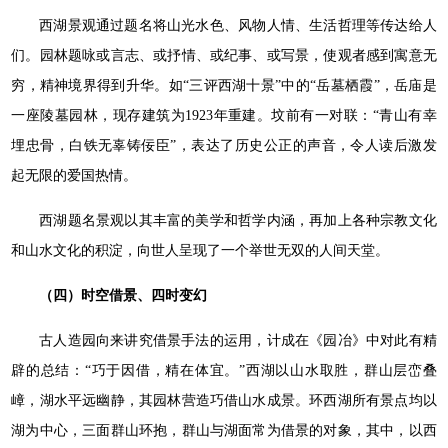
西湖景观通过题名将山光水色、风物人情、生活哲理等传达给人
们。园林题咏或言志、或抒情、或纪事、或写景，使观者感到寓意无
穷，精神境界得到升华。如“三评西湖十景”中的“岳墓栖霞”，岳庙是
一座陵墓园林，现存建筑为1923年重建。坟前有一对联：“青山有幸
埋忠骨，白铁无辜铸佞臣”，表达了历史公正的声音，令人读后激发
起无限的爱国热情。
西湖题名景观以其丰富的美学和哲学内涵，再加上各种宗教文化
和山水文化的积淀，向世人呈现了一个举世无双的人间天堂。
（四）时空借景、四时变幻
古人造园向来讲究借景手法的运用，计成在《园冶》中对此有精
辟的总结：“巧于因借，精在体宜。”西湖以山水取胜，群山层峦叠
嶂，湖水平远幽静，其园林营造巧借山水成景。环西湖所有景点均以
湖为中心，三面群山环抱，群山与湖面常为借景的对象，其中，以西