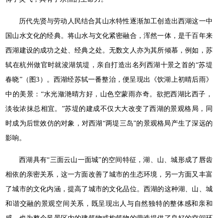
历代先贤与劳动人民结合其山水特性逐渐加工创造出西湖这一中
国山水文化的经典。将山水与文化紧密融合，浑然一体，是千百年来
西湖建设的成功之处、经典之处。无数文人亦为其所倾慕，例如，苏
轼在杭州做官时就浚湖筑堤，亲自打造出名列西湖十景之首的“苏堤
春晓”（图3）。西湖经苏轼一番整治，便呈现出《饮湖上初晴后雨》
中的美景：“水光潋滟晴方好，山色空蒙雨亦奇。欲把西湖比西子，
淡妆浓抹总相宜。”苏堤的建成不仅大大改变了西湖的景观格局，同
时成为后世效仿的对象，对西湖“两堤三岛”的景观格局产生了深远的
影响。
西湖具有“三面云山一面城”的空间特征，湖、山、城形成了唇齿
相依的亲密关系，这一方面改善了城市的生态环境，另一方面又丰富
了城市的文化内涵，提高了城市的文化品位。西湖的这种湖、山、城
和谐交融的景观空间关系，既呈现出人与自然独特的整体感和亲和