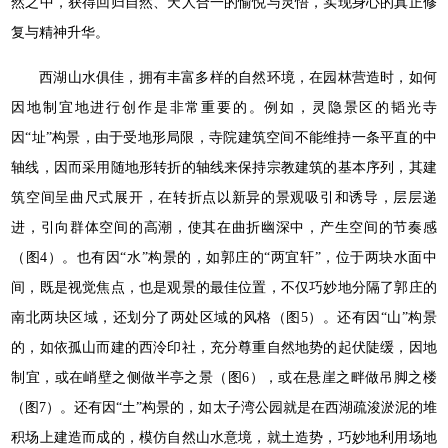
然之中，获得回归自然、天人合一的愉悦与灵悟，实现身心的真正修
复与精神升华。
西湖山水俱佳，拥有丰富多样的自然环境，在园林营造时，如何
因地制宜地进行创作是非常重要的。例如，灵隐景区的韬光寺
因“址”构景，由于受地形局限，寺院建筑空间不能维持一条平直的中
轴线，因而采用随地形转折的轴线来保持宗教建筑的基本序列，其建
筑空间呈曲尺式展开，在转折点以新异的景观吸引和诱导，层层递
进，引向群体空间的高潮，使其在曲折幽深中，产生空间的节奏感
（图4）。也有因“水”构景的，如郭庄的“两宜轩”，位于两块水面中
间，既是视觉焦点，也是观景的最佳位置，不仅巧妙地分隔了郭庄的
南北两块区域，还划分了两处区域的风格（图5）。还有因“山”构景
的，如依孤山而建的西泠印社，充分尊重自然地势的起伏陡缓，因地
制宜，或在峭壁之侧做半亭之景（图6），或在悬崖之畔做吊脚之楼
（图7）。还有因“土”构景的，如太子湾公园就是在西湖疏浚淤泥的堆
积场上建造而成的，模仿自然山水意境，就土造势，巧妙地利用场地