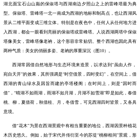
湖北面宝石山山巅的保俶塔与西湖南边夕照山之上的雷峰塔最为典
型。保俶塔、雷峰塔一北一南成为西湖的地标和制高点，也让西湖风
景从二维平面变成三维立体。特别是在夜色中，任何人从任何地方进
入西湖，都会一眼看到亮丽的保俶塔或雷峰塔。人说西湖两塔中保俶
塔像美女，雷峰塔像老衲，这个形容非常贴切。整个西湖也因此具有
两种气质：美女的俏丽多姿、老衲的厚重深沉（图10）。
西湖常因借自然地形与生态环境来造景，以求达到“虽由人作，
宛自天开”的效果，其所强调是“时空借景，四时变幻”，在空间上，借
西湖的青山绿水及因旨而建的亭塔楼阁；在时间上，则是“因时而
借”，“晴湖不如雨湖，雨湖不如月湖，月湖不如雪湖”即是如此，春借
桃、柳，夏借荷，秋借桂、月，冬借雪，可见西湖四时皆景，又各具
意境。
借“花木”为景在西湖景观中有相当重要的地位，西湖因景种植花
木历史悠久。例如，始于宋代并传衍至今的苏堤“桃柳相间”景观，形