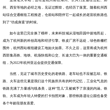
这座老火车站，曾经是杭州前往湖州、长兴乃至通往合肥、郑
州、西安等地的必经之地，见证过辉煌，也经历了落寞。随着杭州西
站综合交通枢纽工程推进，仓前站和陪伴它一起成长的老宣杭铁路也
到了“功成身退”的时候。
如今这里已完全换了模样，未来科技城从湿地田园中拔地而起，
成为了杭州新的科创高地和经济引擎。铁皮厂房不远处，绿色铁栅栏
围外，杭州西站枢纽建设工地如火如荼。不久之后，这里将成为杭州
西部集高铁、地铁、机场快线和公交、长途大巴为一体的重要交通枢
纽，为2022年杭州亚运会提供交通保障。
当然，见证了城市历史变化的老铁路、老车站也不应被忘却。铁
路、火车这些元素是我们这个民族所共有的时代记忆，工业化气息的
铁路充满了力量感与线条美，这种“范儿”又被赋予了浪漫的内涵。铁
轨、火车成为年轻人钟爱的打卡拍照对象，那些铁路遗址公园也备受
各个年龄段朋友喜爱。