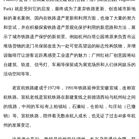
Park) 就是受到它的启发，最终成为了废弃铁路更新、创造城市新地
标的著名案例。国内在铁路遗产更新和利用方面，也做了大量的努力
和尝试，并在积极探索铁路遗产景观化保护利用的新思路和方法，展
示了城市铁路遗产保护的新前景。例如杭州白塔公园将原来负责吊运
堆场货物的龙门吊保留改造为一处可登高望远的标志性构筑物，并增
设咖啡厅让游客近距离感受工业遗产的魅力；广州红砖厂创意园将站
台建筑、轨道、信号灯、车厢等保留成为展览场所和人们休闲娱乐的
活动空间等等。
老宣杭铁路建成于1972年，1991年铁路延伸至安徽宣城，改称宣
杭铁路。宣杭老线是宣杭铁路在新建复线之前德清西站与杭州站之间
的线路，中间的车站有上柏镇站，石濑站，仓前站，勾庄站（已撤
销）等。宣杭铁路，陪伴着无数余杭人成长，也见证了过去40多年杭
州的发展变迁。