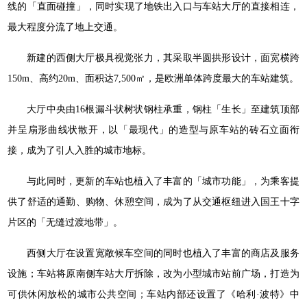
线的「直面碰撞」，同时实现了地铁出入口与车站大厅的直接相连，
最大程度分流了地上交通。
新建的西侧大厅极具视觉张力，其采取半圆拱形设计，面宽横跨
150m、高约20m、面积达7,500㎡，是欧洲单体跨度最大的车站建筑。
大厅中央由16根漏斗状树状钢柱承重，钢柱「生长」至建筑顶部
并呈扇形曲线状散开，以「最现代」的造型与原车站的砖石立面衔
接，成为了引人入胜的城市地标。
与此同时，更新的车站也植入了丰富的「城市功能」，为乘客提
供了舒适的通勤、购物、休憩空间，成为了从交通枢纽进入国王十字
片区的「无缝过渡地带」。
西侧大厅在设置宽敞候车空间的同时也植入了丰富的商店及服务
设施；车站将原南侧车站大厅拆除，改为小型城市站前广场，打造为
可供休闲放松的城市公共空间；车站内部还设置了《哈利·波特》中