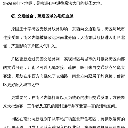
9¾站台打卡地标，是哈迷心中通往魔法大门的朝圣之地。
②. 交通缝合，疏通区域的毛细血脉
原国王十字街区受铁路线路影响，东西向交通割裂，街区与城市
连接受阻；街区内部被摄政运河南北分隔，人流难以顺畅进入街区北
侧，严重影响了片区人气引入。
片区更新通过完善交通路网，实现街区与城市的对接及街区内部
的贯通可达，让街区可以无缝对接、疏解、吸引来自交通站点的庞大
客流。规划在东西方向强化了仓储路，南北方向延展了约克路，使街
区更好融入城市之中。
更重要的，在街区内部打造以人为核心的步行交通脉络，方便未
来大批游客、工作者及居民的顺利通行并享受更丰富的活动空间。
街区在南北向新规划了从车站广场至北部住宅区，跨摄政运河的
人行主干道，引导人流从车站深入街区北部，东西向沿摄政运河新修