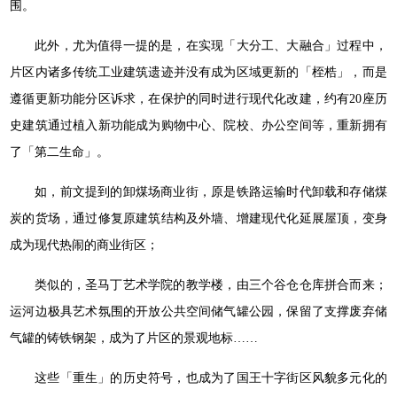
围。
此外，尤为值得一提的是，在实现「大分工、大融合」过程中，
片区内诸多传统工业建筑遗迹并没有成为区域更新的「桎梏」，而是
遵循更新功能分区诉求，在保护的同时进行现代化改建，约有20座历
史建筑通过植入新功能成为购物中心、院校、办公空间等，重新拥有
了「第二生命」。
如，前文提到的卸煤场商业街，原是铁路运输时代卸载和存储煤
炭的货场，通过修复原建筑结构及外墙、增建现代化延展屋顶，变身
成为现代热闹的商业街区；
类似的，圣马丁艺术学院的教学楼，由三个谷仓仓库拼合而来；
运河边极具艺术氛围的开放公共空间储气罐公园，保留了支撑废弃储
气罐的铸铁钢架，成为了片区的景观地标……
这些「重生」的历史符号，也成为了国王十字街区风貌多元化的