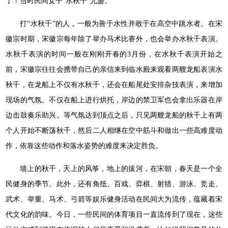
了！当时民间女子“水秋千”尤盛。
打“水秋千”的人，一般为善于水性并敢于在高空中跳水者。在宋
徽宗时期，宋徽宗每年除了举办马术比赛外，也会举办水秋千表演。
水秋千表演的时间一般在刚刚开春的3月份，在水秋千表演开始之
前，宋徽宗往往会携带自己的亲信来到临水殿来观看两艘龙船表演水
秋千，在龙船上不仅有水秋千，还会在船尾处安排杂技表演，来增加
现场的气氛。不仅在船上进行烘托，岸边的禁卫军也会拿出乐器在岸
边击鼓奏乐助兴。等气氛达到顶点之后，只见两艘龙船的秋千上有两
个人开始不断荡秋千，然后二人相继在空中筋斗和做出一些高难度动
作，依靠这些动作和落水姿势的难度来决定胜负。
墙上的秋千，天上的风筝，地上的拔河，在宋朝，春天是一个全
民健身的季节。此外，还有角抵、百戏、弈棋、射猎、游泳、竞走、
武术、举重、马术、弓箭等娱乐健身活动在民间大为流传，蕴藏着宋
代文化的韵味。今日，一些民间的体育项目一直流传到了现在，这些