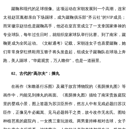
蹴鞠和现代的足球很像。这项运动在宋朝发展到一个高潮，连宋
太祖赵匡胤都亲自下场踢球，成为蹴鞠俱乐部“齐云社”的VIP成员；
而宋徽宗赵佶也是蹴鞠高手，他还在皇宫里成立了一支拿国家俸禄的
专业球队，每年过生日时，就组织皇家球队举行比赛。到了南宋，蹴
鞠更成为全民运动。《文献通考》记载，宋朝连女子也喜爱蹴鞠，她
们常常身穿红绣鞋用玉簪子将头发盘起，组成女子蹴鞠队在球场上奔
跑，美人踢球，“华庭观赏，万人瞻仰”，也是一道丽景。
02、古代的“高尔夫”：捶丸
在画作《朱瞻基行乐图》及藏于故宫博物院的《蕉荫捶丸图》等
画作中，均能见到捶丸的画面。《蕉荫捶丸图》描绘了南宋贵族庭院
里的婴戏小景，图上签题为苏汉臣所作，然古人中有见戏必题曰苏汉
臣作，正像见牛必戴嵩、见马必题韩干之类，故今改作无名氏。图绘
种植芭蕉的庭院内，一女携三童玩游戏。两男童持棒相对击球，女子