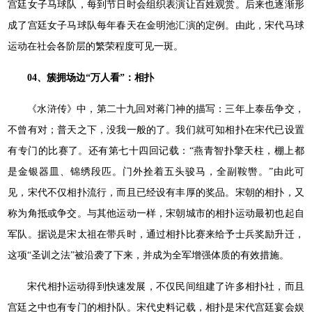
宫廷女子马球队，每到节日时会组织表演让百姓观赏。后来也逐渐形
成了宫廷女子马球队每年春天在金明池汇演的定例。由此，宋代马球
运动在社会各阶层的繁荣程度可见一斑。
04、簇拥场边“万人看”：相扑
《水浒传》中，第二十九回对蒋门神的描写：三年上泰岳争交，
不曾有对；普天之下，没我一般的了。我们就可知相扑在宋代已设置
有专门的比赛了。还有第七十四回记载：“燕青智扑擎天柱，棚上都
是金银器皿、锦绣段匹。门外拴着五头骏马，全副鞍辔。”由此可
见，宋代不仅相扑流行，而且已经设有丰厚的奖品。宋朝的相扑，又
称为角抵或争交。与其他运动一样，宋朝城市的相扑运动最初也起自
军队。据说是宋太祖在带兵时，通过相扑比赛来给予士兵奖励升迁，
这项“圣训之法”被沿袭了下来，并成为全军增强体质的有效措施。
宋代相扑运动得到快速发展，不仅民间组建了许多相扑社，而且
宫廷之中也有专门的相扑队。宋代史料记载，相扑是宋代宫廷宴会娱