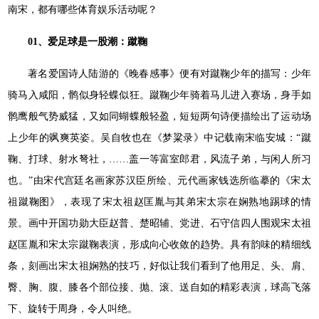
南宋，都有哪些体育娱乐活动呢？
01、爱足球是一股潮：蹴鞠
著名爱国诗人陆游的《晚春感事》便有对蹴鞠少年的描写：少年
骑马入咸阳，鹘似身轻蝶似狂。蹴鞠少年骑着马儿进入赛场，身手如
鹘鹰般气势威猛，又如同蝴蝶般轻盈，短短两句诗便描绘出了运动场
上少年的飒爽英姿。吴自牧也在《梦粱录》中记载南宋临安城：“蹴
鞠、打球、射水弩社，……盖一等富室郎君，风流子弟，与闲人所习
也。”由宋代宫廷名画家苏汉臣所绘、元代画家钱选所临摹的《宋太
祖蹴鞠图》，表现了宋太祖赵匡胤与其弟宋太宗在娴熟地踢球的情
景。画中开国功勋大臣赵普、楚昭辅、党进、石守信四人围观宋太祖
赵匡胤和宋太宗蹴鞠表演，形成向心收敛的趋势。具有韵味的精细线
条，刻画出宋太祖娴熟的技巧，好似让我们看到了他用足、头、肩、
臀、胸、腹、膝各个部位接、抛、滚、送自如的精彩表演，球高飞落
下、旋转于周身，令人叫绝。