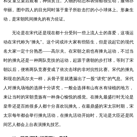
和女童立桌后观看，神情贯注。人物的动态和表情都很生动，服饰亦
华丽。图中四人的目光同时落于童子所欲击打的小小球体上。形象生
动，是宋朝民间捶丸的有力佐证。
无论是在宋代还是现在都十分受到一些上流人士的喜爱，这项运
动在宋代称为“捶丸”。这个词或许大家有些陌生，但是说起它的现代
名大家一定十分熟悉——高尔夫。在宋朝之前也有捶丸运动，不过当
时的捶丸还是一种两队竞技的运动，起源于唐朝的步打球，等到了宋
朝以后，便将两队竞赛变成了依次击球的非对抗性比赛。宋代的捶丸
和现在的高尔夫一样，从骨子里就透漏出了一股“讲究”的气息。宋代
人对捶丸场地的选择十分讲究，一般会选择有山有水有绿植的地方，
来让当时的宋朝贵族有一种身心愉悦的感觉。在捶丸最盛行时无论是
皇帝还是百姓很多人都十分喜欢玩捶丸，在最鼎盛的宋太宗时期，宋
太宗每年都会举行捶丸活动，在捶丸活动开始时，无论是大臣还是民
间艺人都会上台表演捶丸技艺。