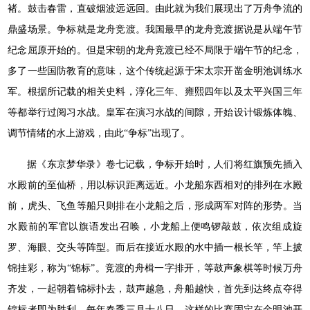
褚。鼓击春雷，直破烟波远远回。由此就为我们展现出了万舟争流的
鼎盛场景。争标就是龙舟竞渡。我国最早的龙舟竞渡据说是从端午节
纪念屈原开始的。但是宋朝的龙舟竞渡已经不局限于端午节的纪念，
多了一些国防教育的意味，这个传统起源于宋太宗开凿金明池训练水
军。根据所记载的相关史料，淳化三年、雍熙四年以及太平兴国三年
等都举行过阅习水战。皇军在演习水战的间隙，开始设计锻炼体魄、
调节情绪的水上游戏，由此“争标”出现了。
据《东京梦华录》卷七记载，争标开始时，人们将红旗预先插入
水殿前的至仙桥，用以标识距离远近。小龙船东西相对的排列在水殿
前，虎头、飞鱼等船只则排在小龙船之后，形成两军对阵的形势。当
水殿前的军官以旗语发出召唤，小龙船上便鸣锣敲鼓，依次组成旋
罗、海眼、交头等阵型。而后在接近水殿的水中插一根长竿，竿上披
锦挂彩，称为“锦标”。竞渡的舟楫一字排开，等鼓声象棋等时候万舟
齐发，一起朝着锦标扑去，鼓声越急，舟船越快，首先到达终点夺得
锦标者即为胜利。每年春季三月十八日，这样的比赛固定在金明池开