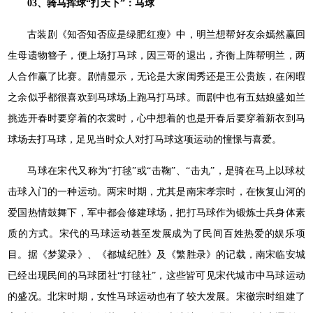
03、骑马挥球“打天下”：马球
古装剧《知否知否应是绿肥红瘦》中，明兰想帮好友余嫣然赢回
生母遗物簪子，便上场打马球，因三哥的退出，齐衡上阵帮明兰，两
人合作赢了比赛。剧情显示，无论是大家闺秀还是王公贵族，在闲暇
之余似乎都很喜欢到马球场上跑马打马球。而剧中也有五姑娘盛如兰
挑选开春时要穿着的衣裳时，心中想着的也是开春后要穿着新衣到马
球场去打马球，足见当时众人对打马球这项运动的憧憬与喜爱。
马球在宋代又称为“打毬”或“击鞠”、“击丸”，是骑在马上以球杖
击球入门的一种运动。两宋时期，尤其是南宋孝宗时，在恢复山河的
爱国热情鼓舞下，军中都会修建球场，把打马球作为锻炼士兵身体素
质的方式。宋代的马球运动甚至发展成为了民间百姓热爱的娱乐项
目。据《梦粱录》、《都城纪胜》及《繁胜录》的记载，南宋临安城
已经出现民间的马球团社“打毬社”，这些皆可见宋代城市中马球运动
的盛况。北宋时期，女性马球运动也有了较大发展。宋徽宗时组建了