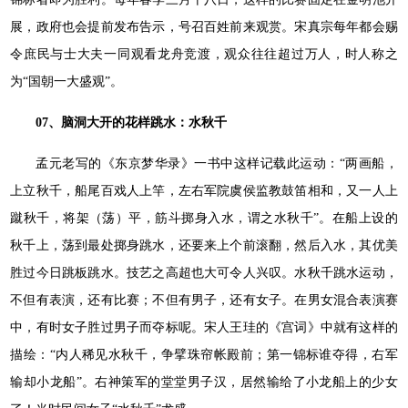
展，政府也会提前发布告示，号召百姓前来观赏。宋真宗每年都会赐
令庶民与士大夫一同观看龙舟竞渡，观众往往超过万人，时人称之
为“国朝一大盛观”。
07、脑洞大开的花样跳水：水秋千
孟元老写的《东京梦华录》一书中这样记载此运动：“两画船，
上立秋千，船尾百戏人上竿，左右军院虞侯监教鼓笛相和，又一人上
蹴秋千，将架（荡）平，筋斗掷身入水，谓之水秋千”。在船上设的
秋千上，荡到最处掷身跳水，还要来上个前滚翻，然后入水，其优美
胜过今日跳板跳水。技艺之高超也大可令人兴叹。水秋千跳水运动，
不但有表演，还有比赛；不但有男子，还有女子。在男女混合表演赛
中，有时女子胜过男子而夺标呢。宋人王珪的《宫词》中就有这样的
描绘：“内人稀见水秋千，争擘珠帘帐殿前；第一锦标谁夺得，右军
输却小龙船”。右神策军的堂堂男子汉，居然输给了小龙船上的少女