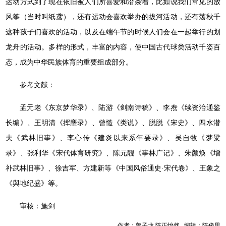
运动方式到了现在依旧被人们所喜爱和沿袭着，比如说我们常见的放
风筝（当时叫纸鸢），还有运动会喜欢举办的拔河活动，还有荡秋千
这种孩子们喜欢的活动，以及在端午节的时候人们会在一起举行的划
龙舟的活动。多样的形式，丰富的内容，使中国古代球类活动千姿百
态，成为中华民族体育的重要组成部分。
参考文献：
孟元老《东京梦华录》、陆游《剑南诗稿》、李焘《续资治通鉴
长编》、王明清《挥麈录》、曾慥《类说》、脱脱《宋史》、四水潜
夫《武林旧事》、李心传《建炎以来系年要录》、吴自牧《梦粱
录》、张利华《宋代体育研究》、陈元靓《事林广记》、朱颜焕《增
补武林旧事》、徐吉军、方建新等《中国风俗通史·宋代卷》、王象之
《與地纪盛》等。
审核：施剑
作者：郭子龙 陈正怡然 编辑：陈俊男