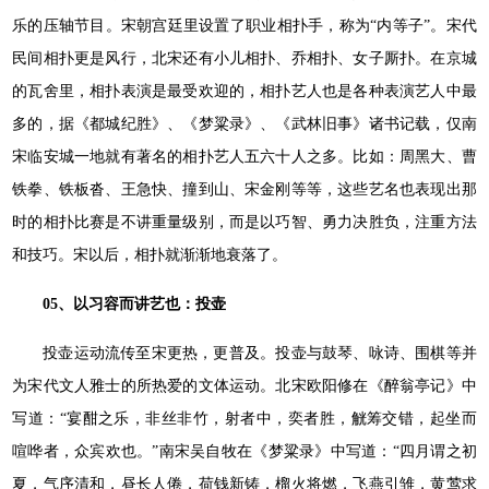
乐的压轴节目。宋朝宫廷里设置了职业相扑手，称为“内等子”。宋代
民间相扑更是风行，北宋还有小儿相扑、乔相扑、女子厮扑。在京城
的瓦舍里，相扑表演是最受欢迎的，相扑艺人也是各种表演艺人中最
多的，据《都城纪胜》、《梦粱录》、《武林旧事》诸书记载，仅南
宋临安城一地就有著名的相扑艺人五六十人之多。比如：周黑大、曹
铁拳、铁板沓、王急快、撞到山、宋金刚等等，这些艺名也表现出那
时的相扑比赛是不讲重量级别，而是以巧智、勇力决胜负，注重方法
和技巧。宋以后，相扑就渐渐地衰落了。
05、以习容而讲艺也：投壶
投壶运动流传至宋更热，更普及。投壶与鼓琴、咏诗、围棋等并
为宋代文人雅士的所热爱的文体运动。北宋欧阳修在《醉翁亭记》中
写道：“宴酣之乐，非丝非竹，射者中，奕者胜，觥筹交错，起坐而
喧哗者，众宾欢也。”南宋吴自牧在《梦粱录》中写道：“四月谓之初
夏，气序清和，昼长人倦，荷钱新铸，榴火将燃，飞燕引雏，黄莺求