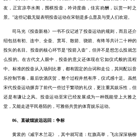
友，正宜凉亭水阁，围棋投壶，吟诗度曲，佳宾劝酬，以赏一时之
景。”这些记载无疑表明投壶运动在宋朝是多么普及与受人们欢迎。
司马光《投壶新格》一书不仅记述了投壶运动的规则，而且还介
绍包括有初、连中、全壶、贯耳、散箭、骁箭、有终等共计二十种的
投矢的名目。投壶的核心环节是“投箭入壶”，但并不是想怎么投就怎
么投的。在古代文人眼中，投壶的意义还体现在它如仪式般的流程
中。标准的投壶从入场到比赛，都有固定的台词和走位，其间配以音
乐控制节奏，最后饮酒庆贺，整个过程井然有序，仪式感十足。虽然
宋代投壶运动摒弃了前代一些过于繁琐的礼仪，更注重其娱乐性，但
还是有谦让之风。投壶运动至宋已经发展成为一种既能登上大雅之
堂，又能走进平民巷陌的，可雅俗共赏的体育娱乐运动。
06、直破烟波远远回：争标
黄裳的《减字木兰花》，其中就写道：红旗高举，飞出深深杨柳