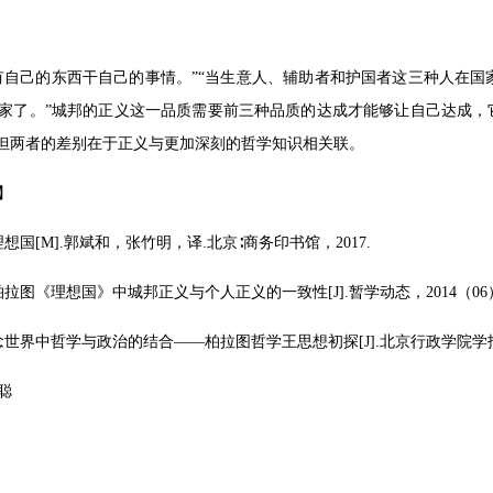
有自己的东西干自己的事情。”“当生意人、辅助者和护国者这三种人在
家了。”城邦的正义这一品质需要前三种品质的达成才能够让自己达成，
，但两者的差别在于正义与更加深刻的哲学知识相关联。
】
.理想国[M].郭斌和，张竹明，译.北京∶商务印书馆，2017.
论柏拉图《理想国》中城邦正义与个人正义的一致性[J].暂学动态，2014（06
理念世界中哲学与政治的结合——柏拉图哲学王思想初探[J].北京行政学院学报,2000,
聪