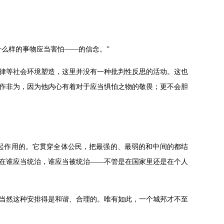
么样的事物应当害怕——的信念。”
律等社会环境塑造，这里并没有一种批判性反思的活动。这也
作非为，因为他内心有着对于应当惧怕之物的敬畏；更不会胆
起作用的。它贯穿全体公民，把最强的、最弱的和中间的都结
在谁应当统治，谁应当被统治——不管是在国家里还是在个人
当然这种安排得是和谐、合理的。唯有如此，一个城邦才不至