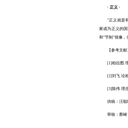
· 正义 ·
“正义就是
家成为正义的国
和“节制”很像
【参考文献
[1]柏拉图
[2]刘飞.
[3]陈伟.
供稿：汪聪
审核：蔡峻