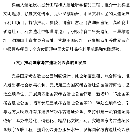
实施大遗址展示提升工程和大遗址研学精品工程，推介一批实证
文明起源、彰显文化传承、见证民族融合、印证文明互鉴的大遗址展
示利用项目。持续推动西夏陵、御窑厂窑址（含湖田窑址、高岭瓷土
矿遗址）、石峁遗址申报世界遗产，积极培育二里头遗址、三星堆遗
址、渤海国上京龙泉府遗址、古格王国遗址、钓鱼城遗址等世界遗产
申报预备项目，全方位展现中国大遗址保护利用成果和实践经验。
（六）推动国家考古遗址公园高质量发展
完善国家考古遗址公园制度设计，健全年度监测、综合评估、准
入退出和社会参与机制。完成第三次国家考古遗址公园运行评估，激
活立项单位。开展第四批国家考古遗址公园评定，新增10—15处国家
考古遗址公园，培育长江三峡考古遗址公园等20—30处立项单位。引
导地方人民政府有序建设省级考古遗址公园。支持创建一流的遗址博
物馆，举办专题化、特色化、精品化文旅活动。实施国家考古遗址公
园数字互联工程，提升公园开放服务水平。发挥国家考古遗址公园联