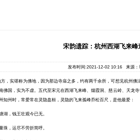
宋韵遗踪：杭州西湖飞来峰
发布时间:2021-12-02 10:16 来
地方，实堪称为佛地，因为那边寺庙之多，约有两千余所，可想见杭州佛
南佛国，实为不虚。五代至宋元在西湖飞来峰、烟霞洞、慈云岭、天龙寺
州知州时，常爱常在灵隐盘桓，灵隐的飞来孤峰乔松百尺，是他最爱：
塘湖，钱王壮观今已无。
量珠，运尽不劳折简呼。