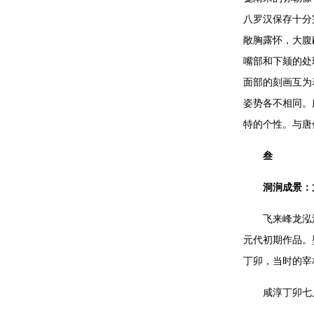
八罗汉保存十分
敞胸露怀，大腹
嘴部和下颏的处
面部的刻画互为
姿势各不相同。
特的个性。与唐
叁
洞涧成景：
飞来峰龙泓
元代初期作品。
丁卯，当时的宰
咸淳丁卯七