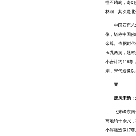
怪石嶙峋，奇幻
林洞；其次是北
中国石窟艺
像，堪称中国佛
余尊。依据时代
玉乳两洞，题材
小合计约116
潮，宋代造像以
壹
唐风宋韵：
飞来峰东南
离地约十余尺，
小浮雕造像17