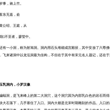
岁事，祷上竺。
客东无嘉，俞
黄公绍、王庭，从
期□不至者，廖莹中。
还有一小洞，称为射旭洞。洞内用石头堆砌成宫殿状，其中安放了六尊佛
。飞来诸洞中以龙泓洞最为佳构，不但在于其中有宋元名人题记，还在于
玉乳洞内，小罗汉像
蝙蝠洞，是飞来峰上的第二大洞穴，这个洞穴因为内部乳白色的岩石而得
块大石落下，几乎塞住了入口。洞内大都是北宋时期雕刻的作品。入口的