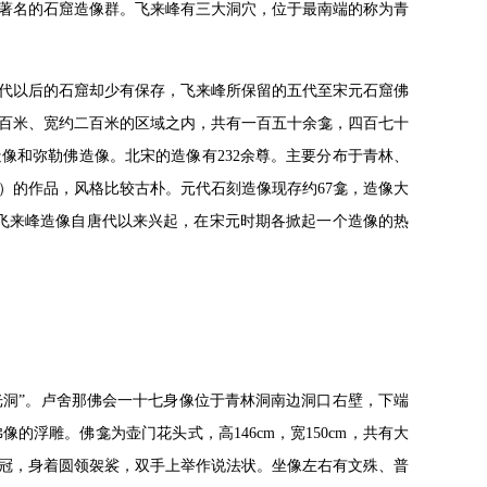
著名的石窟造像群。飞来峰有三大洞穴，位于最南端的称为青
代以后的石窟却少有保存，飞来峰所保留的五代至宋元石窟佛
百米、宽约二百米的区域之内，共有一百五十余龛，四百七十
像和弥勒佛造像。北宋的造像有232余尊。主要分布于青林、
年）的作品，风格比较古朴。元代石刻造像现存约67龛，造像大
。飞来峰造像自唐代以来兴起，在宋元时期各掀起一个造像的热
金光洞”。卢舍那佛会一十七身像位于青林洞南边洞口右壁，下端
浮雕。佛龛为壶门花头式，高146cm，宽150cm，共有大
宝冠，身着圆领袈裟，双手上举作说法状。坐像左右有文殊、普