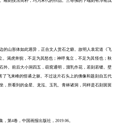
。雕刻技法简朴，均为宋代的作品。三尊佛的下端刻有淳祐戊
边的山形体如此迥异，正合文人赏石之癖。故明人袁宏道《飞
立。渴虎奔猊，不足为其怒也；神呼鬼立，不足为其怪也；秋
石外。前后大小洞四五，窈窕通明，溜乳作花，若刻若镂。壁
害了飞来峰的怪谲之躯。不过这片石头上的佛像和题刻自五代
坐，所看到的金星、龙泓、玉乳、青林诸洞，同样是石刻斑斑
4卷，中国画报出版社，2019.06。