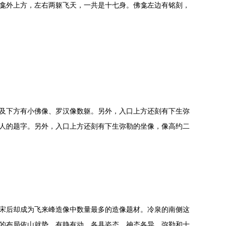
龛外上方，左右两躯飞天，一共是十七身。佛龛左边有铭刻，
及下方有小佛像、罗汉像数躯。另外，入口上方还刻有下生弥
人的题字。另外，入口上方还刻有下生弥勒的坐像，像高约二
宋后却成为飞来峰造像中数量最多的造像题材。冷泉的南侧这
的布局依山就势，有静有动，各具姿态，神态各异。弥勒和十