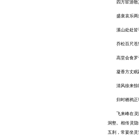
四方宦游散
盛衰哀乐两
溪山处处皆
乔松百尺苍
高堂会食罗
凝香方丈眠
清风徐来惊
归时栖鸦正
飞来峰在灵
洞壑。相传灵隐
五刹，常宴坐灵