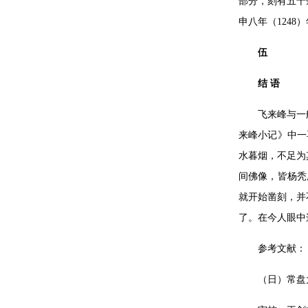
部分，刻有五十
申八年（124
伍
结 语
飞来峰与一
来峰小记》中一
水暮烟，不足为
间佛像，皆杨秃
就开始凿刻，并
了。在今人眼中
参考文献：
（日）常盘