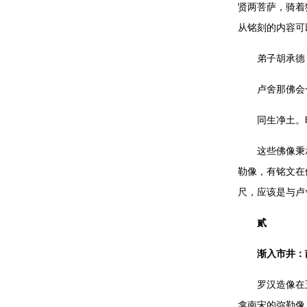
贤两菩萨，骑着
从铭刻的内容可
弟子胡承德
卢舍那佛会
同生净土。
这些佛像秉
勒像，有铭文在
尺，应该是与卢
貳
渐入市井：
罗汉造像在
龛南宋的弥勒像