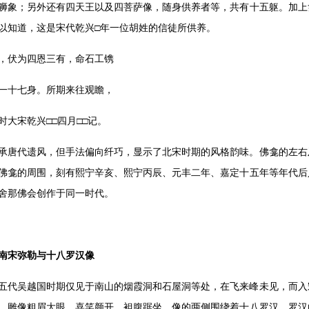
狮象；另外还有四天王以及四菩萨像，随身供养者等，共有十五躯。加上
以知道，这是宋代乾兴□年一位胡姓的信徒所供养。
，伏为四恩三有，命石工镌
一十七身。所期来往观瞻，
时大宋乾兴□□四月□□记。
承唐代遗风，但手法偏向纤巧，显示了北宋时期的风格韵味。佛龛的左右
佛龛的周围，刻有熙宁辛亥、熙宁丙辰、元丰二年、嘉定十五年等年代后
舍那佛会创作于同一时代。
南宋弥勒与十八罗汉像
五代吴越国时期仅见于南山的烟霞洞和石屋洞等处，在飞来峰未见，而入
，雕像粗眉大眼，喜笑颜开，袒腹踞坐，像的两侧围绕着十八罗汉，罗汉