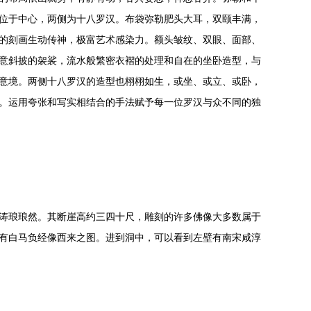
位于中心，两侧为十八罗汉。布袋弥勒肥头大耳，双颐丰满，
的刻画生动传神，极富艺术感染力。额头皱纹、双眼、面部、
意斜披的袈裟，流水般繁密衣褶的处理和自在的坐卧造型，与
意境。两侧十八罗汉的造型也栩栩如生，或坐、或立、或卧，
。运用夸张和写实相结合的手法赋予每一位罗汉与众不同的独
涛琅琅然。其断崖高约三四十尺，雕刻的许多佛像大多数属于
有白马负经像西来之图。进到洞中，可以看到左壁有南宋咸淳