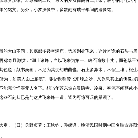
余尊罗汉像。本尊高约二尺，最大的罗汉像高有二尺余，最小的才七八寸
8）年的铭文。另外，小罗汉像中，多数刻有咸平年间的造像铭。
般的大山不同，其底部多镂空洞窟，势若别处飞来，这片奇诡的石头与周
再称奇且激愤：“湖上诸峰，当以飞来为第一。峰石逾数十丈，而苍翠玉
其色也；颠书吴画，不足为其变幻诘曲也。石上多异木，不假土壤，根生
所为，如美人面上瘢痕”。张岱既称赞飞来峰之妙，又叹息其上的佛像损
不能完全怪罪元人名下。想当年苏东坡在灵隐寺、冷泉、春淙亭闲荡或小
这些石刻却已是与这片飞来峰一道，皆为可惊可叹的景观了。
大定，（日）关野贞著；王铁钧，孙娜译，晚清民国时期中国名胜古迹图集，第