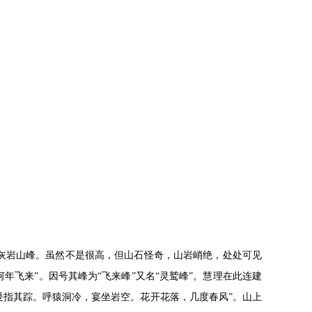
石灰岩山峰。虽然不是很高，但山石怪奇，山岩峭绝，处处可见
年飞来”。因号其峰为“飞来峰”又名“灵鹫峰”。慧理在此连建
爰指其踪。呼猿洞冷，宴坐岩空。花开花落，几度春风”。山上