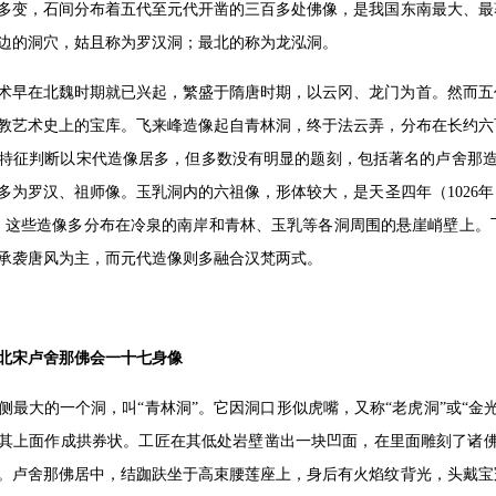
多变，石间分布着五代至元代开凿的三百多处佛像，是我国东南最大、最
边的洞穴，姑且称为罗汉洞；最北的称为龙泓洞。
术早在北魏时期就已兴起，繁盛于隋唐时期，以云冈、龙门为首。然而五
教艺术史上的宝库。飞来峰造像起自青林洞，终于法云弄，分布在长约六
特征判断以宋代造像居多，但多数没有明显的题刻，包括著名的卢舍那造
多为罗汉、祖师像。玉乳洞内的六祖像，形体较大，是天圣四年（1026
尊，这些造像多分布在冷泉的南岸和青林、玉乳等各洞周围的悬崖峭壁上
承袭唐风为主，而元代造像则多融合汉梵两式。
北宋卢舍那佛会一十七身像
侧最大的一个洞，叫“青林洞”。它因洞口形似虎嘴，又称“老虎洞”或“
其上面作成拱券状。工匠在其低处岩壁凿出一块凹面，在里面雕刻了诸佛像的
尊。卢舍那佛居中，结跏趺坐于高束腰莲座上，身后有火焰纹背光，头戴