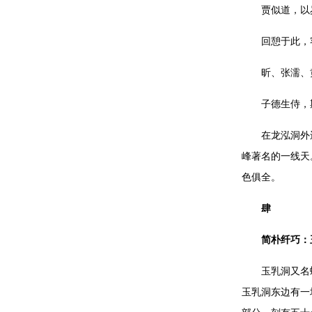
贾似道，以
回憩于此，
昕、张濡、
子德生侍，
在龙泓洞外
峰著名的一线天
色俱全。
肆
简朴纤巧：
玉乳洞又名
玉乳洞东边有一