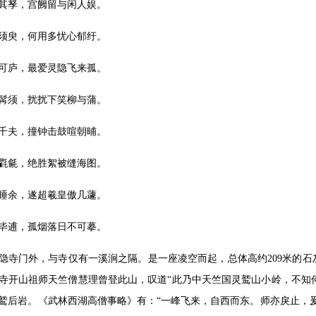
其孥，宫阙留与闲人娱。
须臾，何用多忧心郁纡。
可庐，最爱灵隐飞来孤。
髯须，扰扰下笑柳与蒲。
千夫，撞钟击鼓喧朝晡。
氍毹，绝胜絮被缝海图。
睡余，遂超羲皇傲几蘧。
毕逋，孤烟落日不可摹。
隐寺门外，与寺仅有一溪涧之隔。是一座凌空而起，总体高约209米的
寺开山祖师天竺僧慧理曾登此山，叹道“此乃中天竺国灵鹫山小岭，不知何
鹫后岩。《武林西湖高僧事略》有：“一峰飞来，自西而东。师亦戾止，