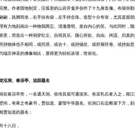
完整。作者因地制宜，沿弧形的山岩开龛并创作了十九身造像。布袋弥勒
翩翩，跣脚而坐，右手扶布袋，左手持念珠。造型十分夸张，尤其是面部
理有力地刻画出一种物我两忘、清澈透明、发自内心的笑。与此同时，随
表里，营造出一种洞穿红尘、自得其乐、随心所欲、自由、闲适、归真的
所持物体也不相同，或托塔、或合十、或持锡仗、或舒展经卷、或持如意
代端庄神圣的佛像相比，显得更为轻松诙谐，世俗化。
龙泓洞、春淙亭、追踪题名
洞在春淙亭旁，一名通天洞。俗传其底可通浙东。有采乳石者入之，闻江
壁间，有蒋之奇篆书，贾似道、廖莹中等题名。在洞口右边断崖下方，刻
相贾似道的题名：
月十八日，