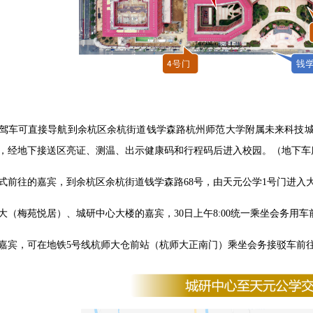
驾车可直接导航到余杭区余杭街道钱学森路杭州师范大学附属未来科技城
，经地下接送区亮证、测温、出示健康码和行程码后进入校园。（地下车
式前往的嘉宾，到余杭区余杭街道钱学森路68号，由天元公学1号门进入
大（梅苑悦居）、城研中心大楼的嘉宾，30日上午8:00统一乘坐会务用
嘉宾，可在地铁5号线杭师大仓前站（杭师大正南门）乘坐会务接驳车前往天