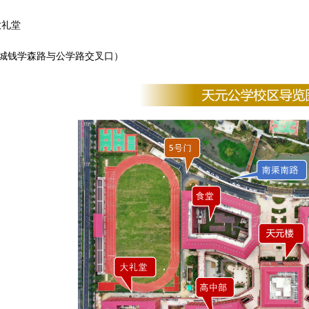
大礼堂
城钱学森路与公学路交叉口）