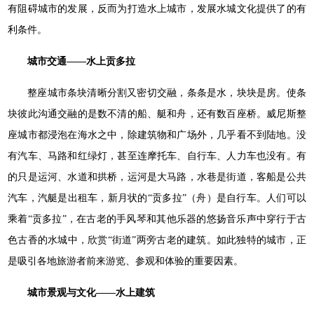
有阻碍城市的发展，反而为打造水上城市，发展水城文化提供了的有
利条件。
城市交通——水上贡多拉
整座城市条块清晰分割又密切交融，条条是水，块块是房。使条
块彼此沟通交融的是数不清的船、艇和舟，还有数百座桥。威尼斯整
座城市都浸泡在海水之中，除建筑物和广场外，几乎看不到陆地。没
有汽车、马路和红绿灯，甚至连摩托车、自行车、人力车也没有。有
的只是运河、水道和拱桥，运河是大马路，水巷是街道，客船是公共
汽车，汽艇是出租车，新月状的“贡多拉”（舟）是自行车。人们可以
乘着“贡多拉”，在古老的手风琴和其他乐器的悠扬音乐声中穿行于古
色古香的水城中，欣赏“街道”两旁古老的建筑。如此独特的城市，正
是吸引各地旅游者前来游览、参观和体验的重要因素。
城市景观与文化——水上建筑