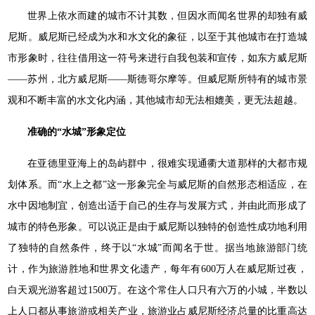
世界上依水而建的城市不计其数，但因水而闻名世界的却独有威
尼斯。威尼斯已经成为水和水文化的象征，以至于其他城市在打造城
市形象时，往往借用这一符号来进行自我包装和宣传，如东方威尼斯
——苏州，北方威尼斯——斯德哥尔摩等。但威尼斯所特有的城市景
观和不断丰富的水文化内涵，其他城市却无法相媲美，更无法超越。
准确的“水城”形象定位
在亚德里亚海上的岛屿群中，很难实现通衢大道那样的大都市规
划体系。而“水上之都”这一形象完全与威尼斯的自然形态相适应，在
水中因地制宜，创造出适于自己的生存与发展方式，并由此而形成了
城市的特色形象。可以说正是由于威尼斯以独特的创造性成功地利用
了独特的自然条件，终于以“水城”而闻名于世。据当地旅游部门统
计，作为旅游胜地和世界文化遗产，每年有600万人在威尼斯过夜，
白天观光游客超过1500万。在这个常住人口只有六万的小城，半数以
上人口都从事旅游或相关产业，旅游业占威尼斯经济总量的比重高达