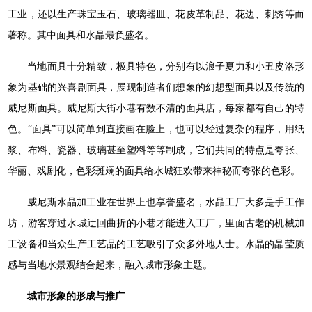
工业，还以生产珠宝玉石、玻璃器皿、花皮革制品、花边、刺绣等而
著称。其中面具和水晶最负盛名。
当地面具十分精致，极具特色，分别有以浪子夏力和小丑皮洛形
象为基础的兴喜剧面具，展现制造者们想象的幻想型面具以及传统的
威尼斯面具。威尼斯大街小巷有数不清的面具店，每家都有自己的特
色。“面具”可以简单到直接画在脸上，也可以经过复杂的程序，用纸
浆、布料、瓷器、玻璃甚至塑料等等制成，它们共同的特点是夸张、
华丽、戏剧化，色彩斑斓的面具给水城狂欢带来神秘而夸张的色彩。
威尼斯水晶加工业在世界上也享誉盛名，水晶工厂大多是手工作
坊，游客穿过水城迂回曲折的小巷才能进入工厂，里面古老的机械加
工设备和当众生产工艺品的工艺吸引了众多外地人士。水晶的晶莹质
感与当地水景观结合起来，融入城市形象主题。
城市形象的形成与推广