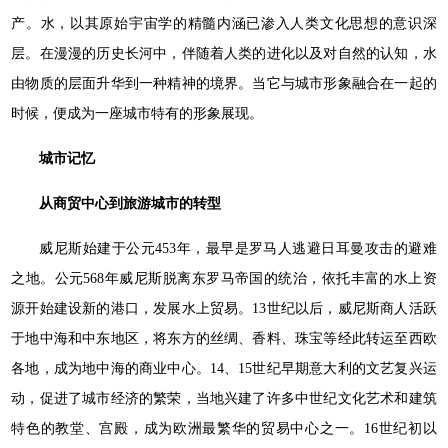
产。水，以其原始宇宙学的精髓内涵已渗入人类文化思想的意识深
层。在漫漫的历史长河中，伴随着人类的进化以及对自然的认知，水
由物质的层面升华到一种精神的境界。当它与城市形象融合在一起的
时候，便成为一座城市特有的形象展现。
城市记忆
从商贸中心到旅游城市的转型
威尼斯始建于公元453年，最早是罗马人逃避日耳曼攻击的避难
之地。公元568年威尼斯脱离东罗马帝国的统治，依托丰富的水上资
源开始建设新的港口，发展水上贸易。13世纪以后，威尼斯商人活跃
于地中海和中东地区，将东方的丝绸、香料、珠宝等经此转运至西欧
各地，成为地中海的商业中心。14、15世纪早期意大利的文艺复兴运
动，促进了城市经济的繁荣，当地兴建了许多中世纪文化艺术和建筑
特色的教堂、宫殿，成为欧洲最繁华的贸易中心之一。16世纪初以