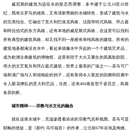
威尼斯的建筑为适应水的形态而调整，多半建于公元14至16世
纪，既有古罗马的雄风，又有清新秀丽的水城特色，形成了建筑与水
的完美结合。它融合了意大利巴洛克风格、法国哥特式风格、拜占庭
和阿拉伯式的东方风格，还有本地的威尼斯式风格，在这里可以找到
所有典型的建筑风格，却又找不到一座拥有单纯风格的建筑。所有的
建筑地基都淹没在水中，看起来就像水中升起的一个个建筑艺术品，
成为欧洲古典建筑的博物馆。这里有毁于大火又重生的凤凰歌剧院，
伟大的文艺复兴和拜占庭式建筑，世界上最美的广场之一—圣马可广
场和满广场与人和谐相处的鸽子，还有美得令人窒息的回廊和回廊中
令人眼花缭乱的意大利艺品，当然，还有404座造型千姿百态，风格
各异的桥。
城市精神——宗教与水文化的融合
就在这座水城中，充溢渗透着浓浓的宗教气息和氛围。圣马可是
耶稣的使徒，是《新约·马可福音》的作者，公元前67年在埃及殉难。