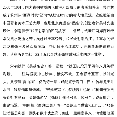
2008年10月，同为青铜材质的《射潮》落成，两者遥相呼应，共同构
成了杭州从“西湖时代”迈向“钱塘江时代”的标志性景观。这组雕塑由
中国著名美术工艺大师，也是北京奥运会“福娃”的创造者韩美林先生
设计，创意源于“钱王射潮”的民间故事——曾经，钱塘江两岸百姓经
常受潮水泛滥之苦，吴越钱王率弓箭手和民众射潮治江，主宰水的钱
江龙被钱王及民众所感动，帮助钱王治江成功，并筑造海塘造福百
姓。诸多历史文献记载了五代吴越王钱镠射潮治水的这一壮举：
宋初钱俨《吴越备史》卷一记载：“钱王以梁开平四年八月筑捍
海塘。……江涛昼夜冲击沙岸，板筑不就。王命强弩五百，以射潮
头。又亲筑‘胥山祠’，仍为诗一章，函钥置于海门，曰：‘传与龙王并
水府，钱塘借取筑钱城。’”宋孙光宪《北梦琐言》也记：“杭州连岁潮
头直打罗刹石，吴越钱尚父（钱镠）俾张弓弩，候潮至，逆而射之，
由是渐退。”明周楫《西湖二集》卷一“吴越王再世索江山”云：“那是
江潮极是利害，潮头有数十丈之高，如山一般拥塞将来，海塘屡筑屡