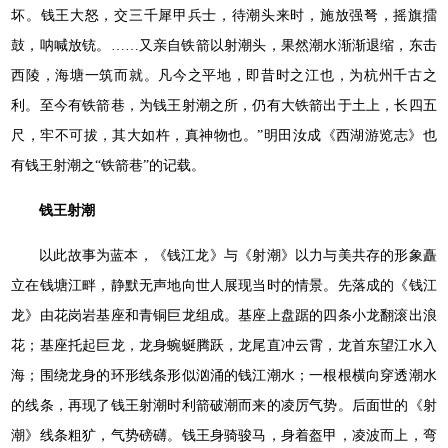
坏。钱王大怒，交三千犀甲兵士，待潮头来时，施放强弩，摇旗擂
鼓，呐喊放铳。……又亲自铁箭以射潮头，果然潮水渐渐退缩，东击
西陵，海塘一筑而就。凡今之平地，即昔时之江也，为杭州千古之
利。至今有铁箭巷，为钱王射潮之所，仍有大铁箭出于土上，长四五
尺，牢不可拔，其大如杵，真神物也。”明田汝成《西湖游览志》也
有钱王射潮之“铁箭巷”的记载。
钱王射潮
以此故事为蓝本，《钱江龙》与《射潮》以力与美共存的形象矗
立在钱塘江畔，静默无声地向世人展现当时的情景。先落成的《钱江
龙》由花岗岩基座和青铜巨龙组成。基座上盘踞的四条小龙翻滚出浪
花；基座托起巨龙，龙身蜿蜒腾跃，龙尾直冲云霄，龙首东望江水入
海；围绕龙身的环形线条形似汹涌的钱江潮水；一根根横向穿透潮水
的线条，再现了钱王射潮时利箭破潮而来的凌厉气势。后面世的《射
潮》线条粗犷，气势磅礴。钱王身骑骏马，身着盔甲，凌波而上，弯