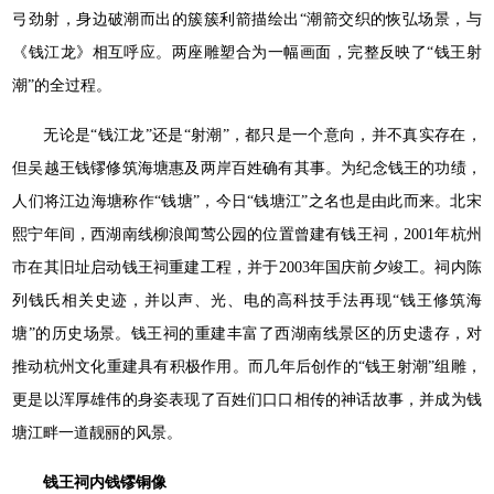
弓劲射，身边破潮而出的簇簇利箭描绘出“潮箭交织的恢弘场景，与
《钱江龙》相互呼应。两座雕塑合为一幅画面，完整反映了“钱王射
潮”的全过程。
无论是“钱江龙”还是“射潮”，都只是一个意向，并不真实存在，
但吴越王钱镠修筑海塘惠及两岸百姓确有其事。为纪念钱王的功绩，
人们将江边海塘称作“钱塘”，今日“钱塘江”之名也是由此而来。北宋
熙宁年间，西湖南线柳浪闻莺公园的位置曾建有钱王祠，2001年杭州
市在其旧址启动钱王祠重建工程，并于2003年国庆前夕竣工。祠内陈
列钱氏相关史迹，并以声、光、电的高科技手法再现“钱王修筑海
塘”的历史场景。钱王祠的重建丰富了西湖南线景区的历史遗存，对
推动杭州文化重建具有积极作用。而几年后创作的“钱王射潮”组雕，
更是以浑厚雄伟的身姿表现了百姓们口口相传的神话故事，并成为钱
塘江畔一道靓丽的风景。
钱王祠内钱镠铜像