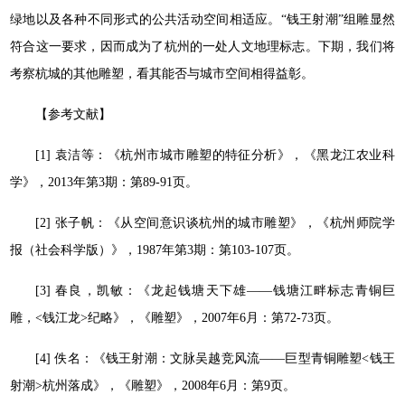
绿地以及各种不同形式的公共活动空间相适应。“钱王射潮”组雕显然
符合这一要求，因而成为了杭州的一处人文地理标志。下期，我们将
考察杭城的其他雕塑，看其能否与城市空间相得益彰。
【参考文献】
[1] 袁洁等：《杭州市城市雕塑的特征分析》，《黑龙江农业科
学》，2013年第3期：第89-91页。
[2] 张子帆：《从空间意识谈杭州的城市雕塑》，《杭州师院学
报（社会科学版）》，1987年第3期：第103-107页。
[3] 春良，凯敏：《龙起钱塘天下雄——钱塘江畔标志青铜巨
雕，<钱江龙>纪略》，《雕塑》，2007年6月：第72-73页。
[4] 佚名：《钱王射潮：文脉吴越竞风流——巨型青铜雕塑<钱王
射潮>杭州落成》，《雕塑》，2008年6月：第9页。