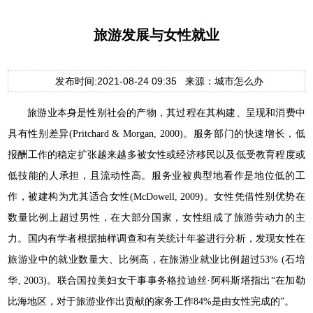
旅游发展与女性就业
发布时间:2021-08-24 09:35 来源：城市怎么办
旅游业本身是性别社会的产物，其过程在其构建、呈现和消费中
具有性别差异(Pritchard & Morgan, 2000)。服务部门的快速增长，低
报酬工作的稳定扩张越来越多被女性或经济移民以及低受教育程度或
低技能的人承担，且流动性高。服务业被典型地看作是地位低的工
作，被建构为尤其适合女性(McDowell, 2009)。女性凭借性别优势在
数量比例上超过男性，在大部分国家，女性组成了旅游劳动力的主
力。国内有学者根据抽样调查和有关统计年鉴进行分析，发现女性在
旅游业中的就业数量大、比例高，在旅游业就业比例超过53% (石培
华, 2003)。联合国拉美妇女干事事务格拉迪丝·阿科斯塔指出“在加勒
比海地区，对于旅游业作出贡献的家务工作84%是由女性完成的”。