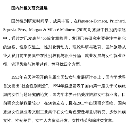
国内外相关研究进展
国外性别研究时间早，成果丰富，在Figueroa-Domecq, Pritchard,
Segovia-Pérez, Morgan & Villacé-Molinero (2015)对旅游中性别的综述
中，通过对已发表的466篇文章梳理，发现已有研究主要关注性别化
的游客、性别东道主、性别化劳动力、理论科研与教育。国外旅游从
业人员目前主要集中在性别歧视与职业分隔、就业发展与女性就业路
径、管理风格与聘用过程、性骚扰四个方面。
1993年在天津召开的首届全国妇女与发展研讨会上，国内学术界
首次提出“社会性别概念”。1994年赵捷发表了国内第一篇关于民族旅
游的女性问题研究的论文，国内学术界开始关注旅游女性就业者。目
前研究文献数量较少，在50篇左右，且在2017年出现研究高峰。国内
旅游女性就业者文献主要集中在女性角色变迁与意识转变、少数民族
女性、性别差异、女性人力资源开发、女性精英和综述类文章。