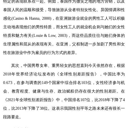
特定的表现联系在一起。例如，泰国作为微笑之地的地方营销，以及
泰国人民的温顺和接受，导致旅游从业者特别女性化、异国情调和性
感化(Casino & Hanna, 2000)，在亚洲旅游业就业的男性工人可以积极
主动地表现他们的男性特质，而女性工人的就业机会则与她们的女性
特质和魅力有关(Louie & Low, 2003)，而这些品质往往与她们身体的
生理属性和屈从的表现有关。在亚洲，父权制进一步加剧了男性和女
性在旅游业中作为雇员的行为方式的差异。
其次，中国男尊女卑、重男轻女的思想直到今天依然存在，根据
2018年世界经济论坛发布的《全球性别差距报告》，中国比率为
0.673，在参与调查的149个国家中综合排名103位，女性经济参与机
会、教育程度、健康与生存、政治赋权仍存在很大的性别差距。在
《2021年全球性别差距报告》中，中国排名107位，比2018年下降了4
位，比2013年下降了38位。这表示我国性别平等之路未来还有很长一
段路要走。