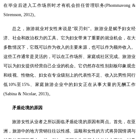
在毕业后进入工作场所时才有机会担任管理职务(Phommavong &
Sörensson, 2012)。
总之，旅游就业对女性来说是“双刃剑”。旅游业是赋予妇女经
济、社会和政治权力的工具。它为妇女带来了重要的就业机会，在大
多数情况下，它既可以作为收入的主要来源，也可以作为额外收入。
这些工作通常是灵活的，可以在工作场所、家庭或社区完成。旅游业
可以为妇女提供经营自己企业的机会。它仍然存在性别刻板印象观念
和歧视、性物化、妇女在专业级别上的代表性不足、收入比男性同行
低10%至15%、家庭旅游企业中的妇女正在从事大量的无酬工作
(Sabina & Nicolae, 2013)。
矛盾处境的原因
旅游女性从业者之所以面临矛盾处境的原因有两点。首先，在亚
洲，旅游中的地方营销往往以性感、温顺和女性的方式将异国情调与