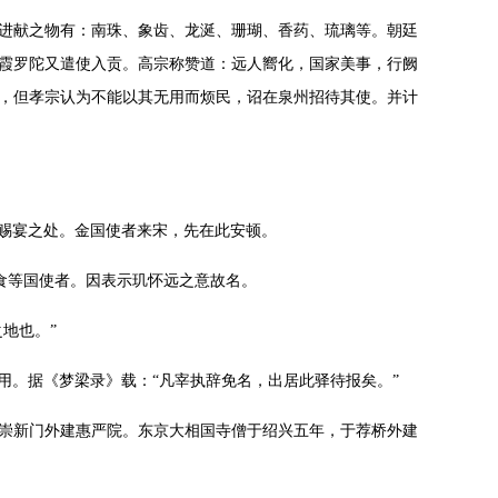
进献之物有：南珠、象齿、龙涎、珊瑚、香药、琉璃等。朝廷
霞罗陀又遣使入贡。高宗称赞道：远人嚮化，国家美事，行阙
物，但孝宗认为不能以其无用而烦民，诏在泉州招待其使。并计
与赐宴之处。金国使者来宋，先在此安顿。
食等国使者。因表示玑怀远之意故名。
地也。”
用。据《梦梁录》载：“凡宰执辞免名，出居此驿待报矣。”
崇新门外建惠严院。东京大相国寺僧于绍兴五年，于荐桥外建