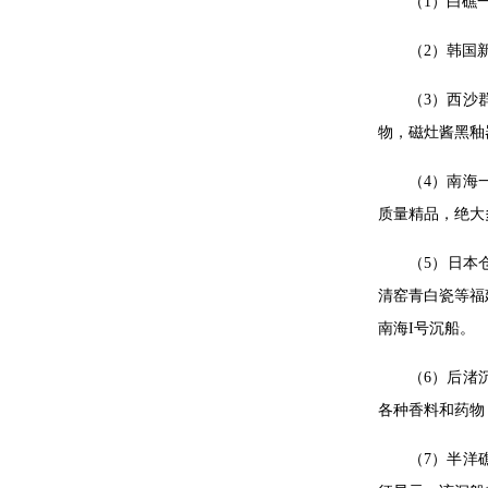
（1）白礁
（2）韩国
（3）西沙
物，磁灶酱黑釉
（4）南海
质量精品，绝大
（5）日本
清窑青白瓷等福
南海I号沉船。
（6）后渚
各种香料和药物
（7）半洋