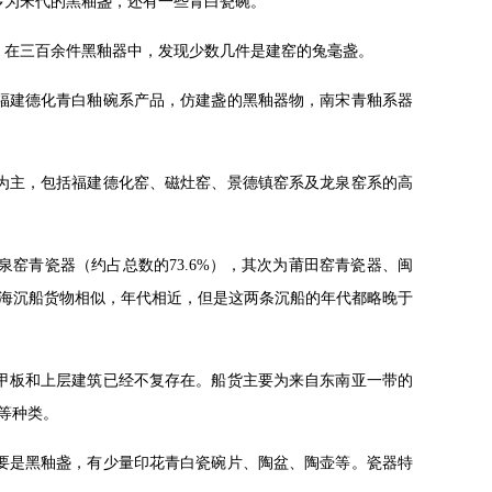
多为宋代的黑釉盏，还有一些青白瓷碗。
器，在三百余件黑釉器中，发现少数几件是建窑的兔毫盏。
括福建德化青白釉碗系产品，仿建盏的黑釉器物，南宋青釉系器
器为主，包括福建德化窑、磁灶窑、景德镇窑系及龙泉窑系的高
窑青瓷器（约占总数的73.6%），其次为莆田窑青瓷器、闽
海沉船货物相似，年代相近，但是这两条沉船的年代都略晚于
的甲板和上层建筑已经不复存在。船货主要为来自东南亚一带的
等种类。
要是黑釉盏，有少量印花青白瓷碗片、陶盆、陶壶等。瓷器特