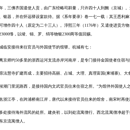
年，三佛齐国遣使人贡，由广东经略司斟量，只许四十人到阙（京城）。
、银器，并在怀远驿设宴款待。据《系年要录》卷一七一载：其王悉利麻
可增作四十人（原定为二十三人）。淳熙三年（1176年）又遣使进贡方
3000缗，以绫、锦、罗、绢等物银2300两等值回赐。
城临安接待来往官员与外国使节的馆驿。杭城有七：
离京师约50多里的浙西运河支流赤岸河南岸，是专门接待金国使者住宿
原法慧寺扩建而成，主要招待高丽、占城、大理、真理富国(柬埔寨)、大
候潮门里泥路西，是接待国内文武官员往来住宿之所。“为馆伴外国使人之
名浙江亭，在跨浦桥南江岸，唐代以来接待官员往来的馆舍，南宋时再使
多处接待海外流民的处所。建炎初，以到处流寓僧行。西北流寓僧净超于
东京流寓僧人。