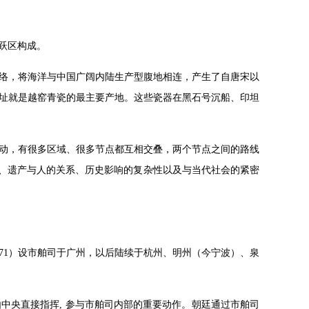
跃区构成。
络，将海洋与中国广阔内陆生产型腹地相连，产生了自唐宋以
址就是越窑青瓷的最主要产地。这些瓷器在黑石号沉船、印坦
动，有很多区域、很多节点都互相交叠，两个节点之间的路线
成、遗产与人的关系、历史影响的复杂性以及与当代社会的紧密
971）设市舶司于广州，以后陆续于杭州、明州（今宁波）、泉
由中央直接指挥, 参与市舶司内部的重要动作。朝廷通过市舶司