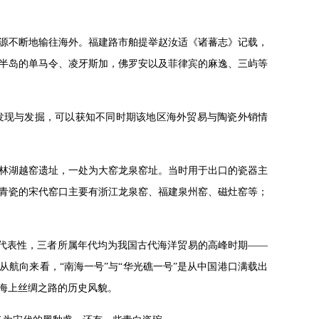
源不断地输往海外。福建路市舶提举赵汝适《诸蕃志》记载，
半岛的单马令、凌牙斯加，佛罗安以及菲律宾的麻逸、三屿等
发现与发掘，可以获知不同时期该地区海外贸易与陶瓷外销情
上林湖越窑遗址，一处为大窑龙泉窑址。当时用于出口的瓷器主
青瓷的宋代窑口主要有浙江龙泉窑、福建泉州窑、磁灶窑等；
有代表性，三者所属年代均为我国古代海洋贸易的高峰时期——
从航向来看，“南海一号”与“华光礁一号”是从中国港口满载出
海上丝绸之路的历史风貌。