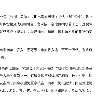
公凭（公据﹑公验），即出海许可证；派人上船“点检”，防止
，即将货物分成粗细两色，官府按一定比例抽取若干份，这实际
某些货物（博买），经过抽分、抽解、博买后所剩的货物仍要
南宋初年，岁入一千万缗，市舶收入达一百五十万缗。宋政府
万缗。
条件比较好。杭州位于大运河南端, 与京师水路相连, 水路运
最古老的渡口之一。有城外运河和钱塘江相通，长约七里。运
安吉州，由余杭塘河至余杭县，由奉口河抵德清，由城外运河
之北，通苏、常、秀、镇江诸河。凡诸路纲运，及贩米客船，