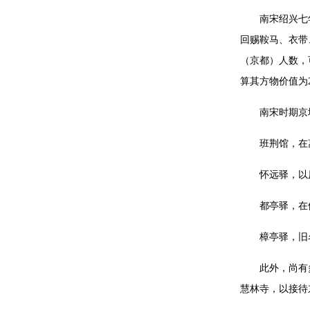
南宋绍兴七
回赐鞍马、衣带
（京都）人数，
算其方物价值为2
南宋时期京
班荆馆，在
怀远驿，以
都亭驿，在
樟亭驿，旧
此外，尚有
慧林寺，以接待