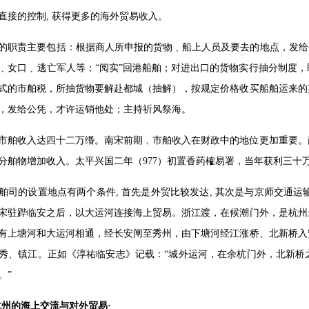
直接的控制, 获得更多的海外贸易收入。
的职责主要包括：根据商人所申报的货物﹑船上人员及要去的地点，发给
﹑女口﹑逃亡军人等；“阅实”回港船舶；对进出口的货物实行抽分制度
式的市舶税，所抽货物要解赴都城（抽解），按规定价格收买船舶运来的
，发给公凭，才许运销他处；主持祈风祭海。
市舶收入达四十二万缗。南宋前期﹐市舶收入在财政中的地位更加重要。
分舶物增加收入。太平兴国二年（977）初置香药榷易署，当年获利三十
舶司的设置地点有两个条件, 首先是外贸比较发达, 其次是与京师交通运输
宋驻跸临安之后，以大运河连接海上贸易。浙江渡，在候潮门外，是杭州
有上塘河和大运河相通，经长安闸至秀州，由下塘河经江涨桥、北新桥入
秀、镇江。正如《淳祐临安志》记载：“城外运河，在余杭门外，北新桥
。”
杭州的海上交流与对外贸易·