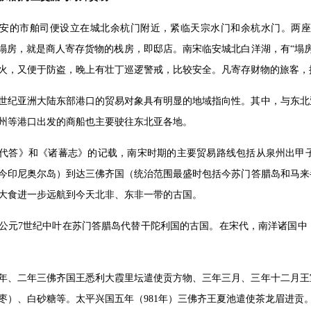
安的市舶司便设立在城北余杭门附近，紧临天宗水门和余杭水门。两座
谓塌房，就是商人寄存货物的栈房，即邸店。南宋临安城北白洋湖，有“塌
火，又便于防盗，晚上有壮丁巡逻警戒，比较安全。凡寄存财物的旅客，按
世纪亚洲大陆东部港口的贸易对象具有明显的地域指向性。其中，与东北
州等港口出发的商船也主要驶往东北亚各地。
代答》和《诸蕃志》的记载，南宋时期的主要贸易路线包括从泉州出甲
今印尼奥尔岛）到达三佛齐国（统治范围最盛时包括今苏门答腊岛和马来
大食进一步远航到今天北非、东非一带的古国。
公元7世纪中叶在苏门答腊岛代替干陀利国的古国。在宋代，南洋诸国中
年、二年三佛齐国王悉利大霞里坛遣使贡方物、三年三月、三年十二月王
枣）、白砂糖等。太平兴国五年（981年）三佛齐王夏池遣使茶龙眉进贡