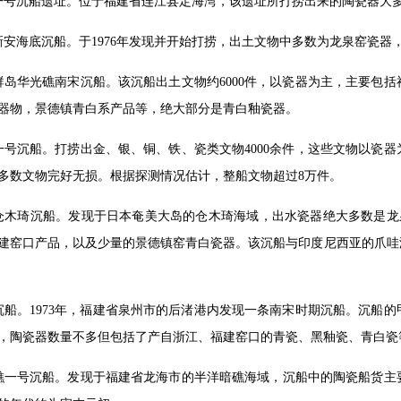
一号沉船遗址。位于福建省连江县定海湾，该遗址所打捞出来的陶瓷器大
新安海底沉船。于1976年发现并开始打捞，出土文物中多数为龙泉窑瓷
群岛华光礁南宋沉船。该沉船出土文物约6000件，以瓷器为主，主要包
器物，景德镇青白系产品等，绝大部分是青白釉瓷器。
一号沉船。打捞出金、银、铜、铁、瓷类文物4000余件，这些文物以瓷
多数文物完好无损。根据探测情况估计，整船文物超过8万件。
仓木琦沉船。发现于日本奄美大岛的仓木琦海域，出水瓷器绝大多数是龙泉
建窑口产品，以及少量的景德镇窑青白瓷器。该沉船与印度尼西亚的爪哇
沉船。1973年，福建省泉州市的后渚港内发现一条南宋时期沉船。沉船
，陶瓷器数量不多但包括了产自浙江、福建窑口的青瓷、黑釉瓷、青白瓷
礁一号沉船。发现于福建省龙海市的半洋暗礁海域，沉船中的陶瓷船货主