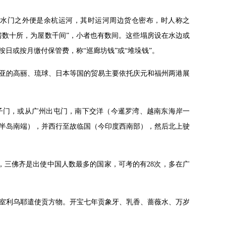
水门之外便是余杭运河，其时运河周边货仓密布，时人称之
房数十所，为屋数千间”，小者也有数间。这些塌房设在水边或
日或按月缴付保管费，称“巡廊坊钱”或“堆垛钱”。
亚的高丽、琉球、日本等国的贸易主要依托庆元和福州两港展
子门，或从广州出屯门，南下交洋（今暹罗湾、越南东海岸一
半岛南端），并西行至故临国（今印度西南部），然后北上驶
，三佛齐是出使中国人数最多的国家，可考的有28次，多在广
室利乌耶遣使贡方物。开宝七年贡象牙、乳香、蔷薇水、万岁
。