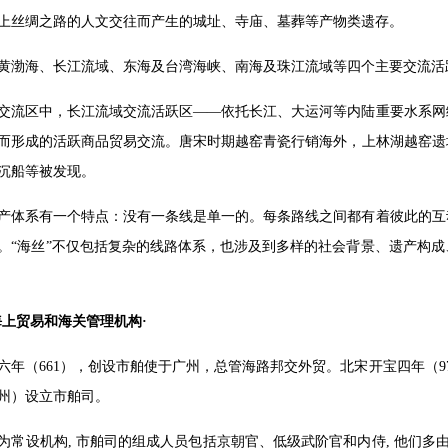
上丝绸之路的人文交往而产生的城址、寺庙、墓葬等产物类遗存。
黄渤海、长江流域、东海及台湾海峡、南海及珠江流域等四个主要交流活
交流区中，长江流域交流活跃区——依托长江、大运河等内陆重要水系网
而形成的活跃商品贸易交流。唐宋时期越窑青瓷行销海外，上林湖越窑遗
沉船等被发现。
产体系有一个特点：没有一条线是单一的。每条路线之间都有着彼此的互
。“海丝”不仅包括复杂的线路体系，也涉及到多样的社会背景、遗产构
海上贸易和海关管理机构·
六年（661），创设市舶使于广州，总管海路邦交外贸。北宋开宝四年（
州）设立市舶司。
为常设机构, 市舶司的组成人员包括京朝官、低级武阶官和内侍, 他们多