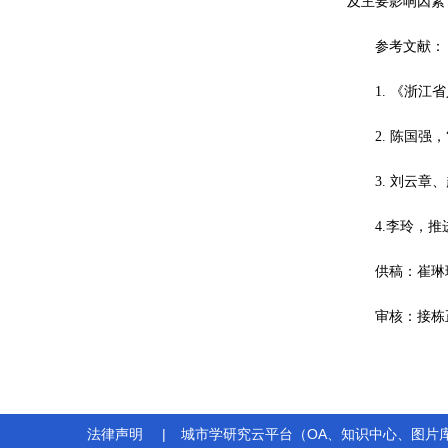
及主要影响因素
参考文献：
1. 《浙
2. 陈国强
3. 刘云章
4.李玲，推
供稿：崔琳
审核：接栋
法律声明
|
城市学研究云平台（OA、知识中心、图片