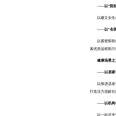
——以“院
以建立全生
——以“名
以紧密医联
索优质远程医疗
健康场景之
——以居家
以推进适老
打造活力混龄社
——以机构
以一站式专