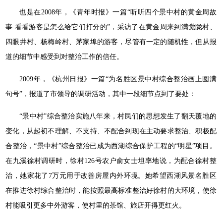
也是在2008年，《青年时报》一篇“听听四个景中村的黄金周故
事 看看游客是怎么给它们打分的”，采访了在黄金周来到满觉陇村、
四眼井村、杨梅岭村、茅家埠的游客，尽管有一定的随机性，但从报
道的细节中感受到对整治工作的信任。
2009年，《杭州日报》一篇“为名胜区景中村综合整治画上圆满
句号”，报道了市领导的调研活动，其中一段细节点到了要处：
“景中村”综合整治实施八年来，村民们的思想发生了翻天覆地的
变化，从起初不理解、不支持、不配合到现在主动要求整治、积极配
合整治，“景中村”综合整治已成为西湖综合保护工程的“明星”项目。
在九溪徐村调研时，徐村126号农户俞女士坦率地说，为配合徐村整
治，她家花了7万元用于改善房屋内外环境。她希望西湖风景名胜区
在推进徐村综合整治时，能按照最高标准整治好徐村的大环境，使徐
村能吸引更多中外游客，使村里的茶馆、旅店开得更红火。