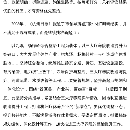
位、政策明确；拆除违建、沟通道路等。按每项打分，只有评议结果
优胜的村庄，才有资格优先整治。
2008年，《杭州日报》报道了市领导蹲点“景中村”调研纪实，并
不满足于既有成绩，而是继续找准新起点：
以九溪、杨梅岭综合整治工程为载体，以三大疗养院改造提升为
突破口，大力发展疗休养产业，把九溪、杨梅岭村一带打造成疗休养
胜地……坚持综合整治，统筹推进静态交通、拆违、基础设施建设、
截污纳管、电力线“上改下”、农居保护与整治、三大疗养院改造与提
升、河道疏通、水质改善等工程……要完善规划，坚持高起点规划和
一体化设计，围绕“景区美、产业兴、百姓富”目标，一张蓝图干到
底。要坚持分类指导，紧密结合三大疗养院实际情况，因地制宜推进
改造提升工程，打造杭州疗休养产业的“新增点”。要优化调整业态，
提升接待能力，不断满足游客疗休养需求。要谋定而后动，抓紧搞好
规划编制、深化设计等工作，加快推进三大疗养院的整治提升工作。