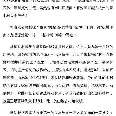
化旅游新部融合下的景区资产经营思考之一：以西湖为例”几篇个体
宣传中零星点到几笔，当然也有网民直接问：有没有可能在杭州的景
中村买个房子？
博客或者微博呢？搜到“馋猫猫-的博客”在2010年的一篇“杭州印
象：九溪深处景中村——杨梅岭”博客中写道：
杨梅岭村藏身在满觉陇村和龙井村之间。这里，是九溪十八涧的
起源地，因为独特的地理场所和气候条件，几百年来杨梅岭村一直是
狮峰龙井绿茶的主产区之一，如今是西湖龙井绿茶原产区一级保护
区。旧时盛产杨梅的杨梅岭村，据说由第四纪冰川遗迹形成，自然环
境优美，山林溪谷特色鲜明，素以幽静和野趣著称。依山而建的山居
错落有致，家家户户白墙黑瓦，毛石勒脚、青瓦披檐、花格木窗、石
刻栏杆，弯曲的旧石板建成弹石村道，错落有致的野山石筑起挡墙，
这里正是西湖风景中那独一无二的山地古村落景观。
微信呢？搜索结果排第一的是本号在一年之前发布的一篇推文：