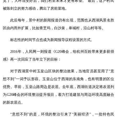
宽了，大环境变好后，我们村里未来才更有希望。”最后，这户村民
被陈剑立的努力感动，腾出了房前菜地。
此后每年，景中村的新闻报道仍有出现，范围也从西湖风景名胜
区由内而外扩展，比如青芝坞，白沙泉，皋城村，沿山村等等。
标志性的时间节点也成为新闻报导议程设置的方式。
2016年，人民网一则报道《G20峰会，给杭州百姓带来更多获得
感》再一次回应了当年立下的目标：
对于西湖景中村玉皇山区块的整治效果，当地官员甚至用了“意
想不到”一词予以形容。玉皇山位于西湖的东南角，也有明显的区位
优势。早前，玉皇山路周边是农居。去年底，西湖街道决定将农居列
为G20峰会的环境整治提升项目，着力打造建筑与周边环境高度融合
的新农居点。
“意想不到”的是，环境的整治引来了“美丽经济”，一批特色民