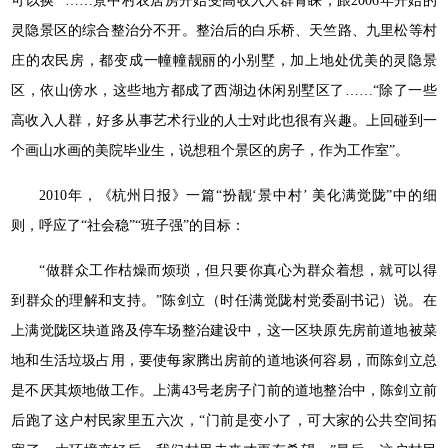
可以换” ……景中村农居房开始受高收入人群青睐，跟2006年开始的
灵隐景区的综合整治分不开。整治后的白乐桥、天竺路、九里松等村
庄的农民房，都变成一幢幢靓丽的小别墅，加上地处优美的灵隐景
区，依山傍水，这些地方都成了西湖边休闲别墅区了……“除了一些
高收入人群，好多从事艺术行业的人士对此也很有兴趣。上回碰到一
个画山水画的美院毕业生，说想租个景区的房子，作为工作室”。
2010年，《杭州日报》一篇“扮靓‘景中村’ 美化满觉陇”中的细
则，呼应了“社会稳”“班子强”的目标：
“做群众工作枯燥而烦琐，但只要你真心为群众着想，就可以得
到群众的理解和支持。”陈剑立（时任满觉陇村党委副书记）说。在
上满觉陇区块道路及停车场整治建设中，这一区块原先房前道地被菜
地和生活垃圾占用，要使每家腾出房前的道地谈何容易，而陈剑立总
是不厌其烦地做工作。上满43号老房子门前的道地整治中，陈剑立前
后跑了这户村民家里五六次，“门前是变小了，可大家的公共空间拓