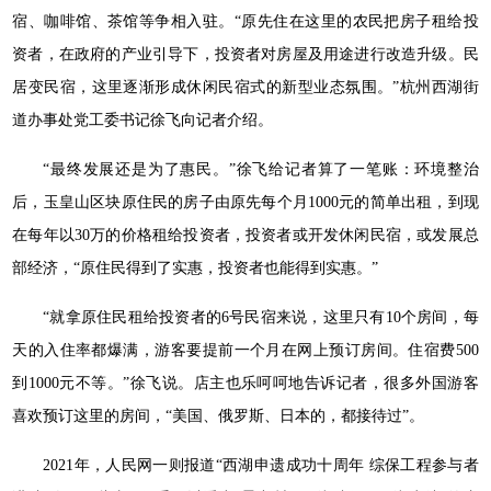
宿、咖啡馆、茶馆等争相入驻。“原先住在这里的农民把房子租给投
资者，在政府的产业引导下，投资者对房屋及用途进行改造升级。民
居变民宿，这里逐渐形成休闲民宿式的新型业态氛围。”杭州西湖街
道办事处党工委书记徐飞向记者介绍。
“最终发展还是为了惠民。”徐飞给记者算了一笔账：环境整治
后，玉皇山区块原住民的房子由原先每个月1000元的简单出租，到现
在每年以30万的价格租给投资者，投资者或开发休闲民宿，或发展总
部经济，“原住民得到了实惠，投资者也能得到实惠。”
“就拿原住民租给投资者的6号民宿来说，这里只有10个房间，每
天的入住率都爆满，游客要提前一个月在网上预订房间。住宿费500
到1000元不等。”徐飞说。店主也乐呵呵地告诉记者，很多外国游客
喜欢预订这里的房间，“美国、俄罗斯、日本的，都接待过”。
2021年，人民网一则报道“西湖申遗成功十周年 综保工程参与者