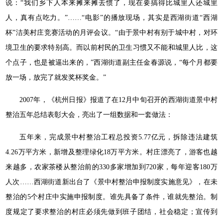
说：“我们乡下人本来摊来摊去惯了，现在要搞得比城里人还城里
人，真有点吃力。”……“电影”的播放现场，其实是西湖街道“西湖
杯”洁美村庄竞赛活动的月评会议。“由于景中村有别于城中村，对环
境卫生的要求特别高。而以前村民的卫生习惯又不能和城里人比，这
个点子，也是被逼出来的，”西湖街道副主任金春源说，“每个月都要
放一场，放完了就发奖杯奖金。”
2007年，《杭州日报》报道了在12月中旬召开的西湖街道景中村
整治五年总结表彰大会，亮出了一组数据和一套做法：
五年来，完成景中村整治工程总投资5.77亿元，拆除违法建筑
4.26万平方米，新增及整理绿化18万平方米。村庄漂亮了，游客也越
来越多，农家茶楼从整治前的330多家增加到720家，每年迎客180万
人次……西湖街道新出台了《景中村整治申报制度实施意见》，在未
整治的5个村庄中实施申报制度。谁先具备了条件，谁就先整治。制
度规定了要求整治的村庄必须先做到班子团结，社会稳定；宣传到