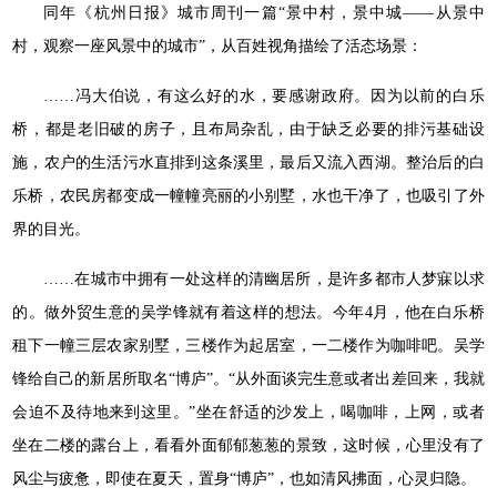
同年《杭州日报》城市周刊一篇“景中村，景中城——从景中
村，观察一座风景中的城市”，从百姓视角描绘了活态场景：
……冯大伯说，有这么好的水，要感谢政府。因为以前的白乐
桥，都是老旧破的房子，且布局杂乱，由于缺乏必要的排污基础设
施，农户的生活污水直排到这条溪里，最后又流入西湖。整治后的白
乐桥，农民房都变成一幢幢亮丽的小别墅，水也干净了，也吸引了外
界的目光。
……在城市中拥有一处这样的清幽居所，是许多都市人梦寐以求
的。做外贸生意的吴学锋就有着这样的想法。今年4月，他在白乐桥
租下一幢三层农家别墅，三楼作为起居室，一二楼作为咖啡吧。吴学
锋给自己的新居所取名“博庐”。“从外面谈完生意或者出差回来，我就
会迫不及待地来到这里。”坐在舒适的沙发上，喝咖啡，上网，或者
坐在二楼的露台上，看看外面郁郁葱葱的景致，这时候，心里没有了
风尘与疲惫，即使在夏天，置身“博庐”，也如清风拂面，心灵归隐。