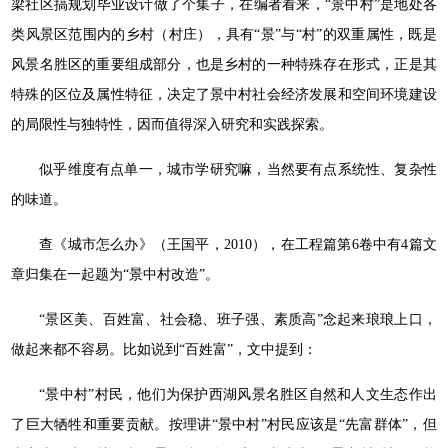
梁社区搞规划毕业设计做了个集子，在编者看来，“景中村”是地处各
类风景区范围内的乡村（村庄），具有“景”与“村”的双重属性，既是
风景名胜区的重要组成部分，也是乡村的一种特殊存在形式，正是其
特殊的区位及属性特征，决定了景中村社会经济发展和空间环境建设
的局限性与独特性，因而值得深入研究和实践探索。
似乎维度有点单一，城市学研究嘛，当然要有点系统性、复杂性
的味道。
查《城市怎么办》（王国平，2010），在工程篇第6卷中有4篇文
章归集在一起题为“景中村改造”。
“景区美、百姓富、社会稳、班子强、素质高”念起来琅琅上口，
做起来都不容易。比如说到“百姓富”，文中提到：
“景中村”村民，他们为保护西湖风景名胜区自然和人文生态作出
了巨大牺牲和重要贡献。按理讲“景中村”村民应该是“先富群体”，但