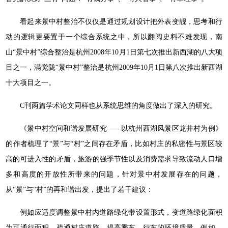
看起来景中村整治不仅仅是通过规划设计把外表变靓，思考和行
动的逻辑更要置于一个综合系统之中，所以翻阅史料不难发现，南
山“景中村”综合整治是杭州2008年10月1日第七次推出新西湖的八大项
目之一，满觉陇“景中村”整治是杭州2009年10月1日第八次推出新西湖
十大项目之一。
C刊两篇学术论文同样也从系统思维的角度做出了深入的研究。
《景中村空间和谐发展研究——以杭州西湖风景区龙井村为例》
的作者梳理了“景”与“村”之间存在矛盾，比如村庄的私密性与景区较
高的可进入性的矛盾，旅游的强季节性以及消费需求导致流动人口增
多和高度的开放性所带来的问题，针对景中村发展存在的问题，
从“景”与“村”的再和谐出发，提出了若干建议：
例如应适度调整景中村内道路绿化带设置形式，变道路绿化面积
为可通行面积，疏通村庄道路，提高乘车、行车的环境质量。例如，