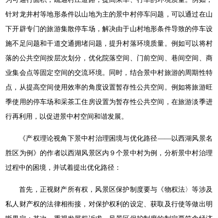
针对龙井村等地形条件以山地为主的景中村停车问题，可以通过在山
下开辟专门的旅游集散停车场，解决由于山村地形条件导致的停车设
施不足问题和干道交通拥堵问题，提升村落环境质量。例如可以将村
落的公共空间按层次划分，优化院落空间、门前空间、巷间空间、商
业集会点等固定空间的交流环境。同时，结合景中村旅游的周期性特
点，从提高空间使用效率的角度设置暂存性公共空间。例如将旅游旺
季使用的停车场和采茶工住房设置为暂存性公共空间，在旅游淡季进
行再利用，以促进景中村空间和谐发展。
《产权理论视角下景中村治理困境与优化路径——以西湖风景名
胜区为例》的作者以西湖风景区内９个景中村为例，分析景中村治理
过程中的困境，并试着提出优化路径：
首先，正视财产所有权，风景区保护制度要与《物权法〉等涉及
私人财产权的法律相衔接，对保护权利的设定、获取及行使等做出明