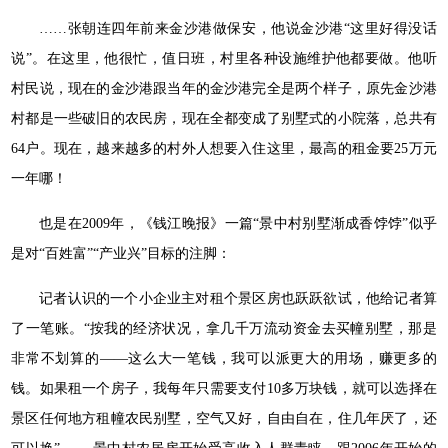
……张朝连四年前来金沙港做保安，他说金沙港“这里好得没话
说”。在这里，他很忙，值日班，村里各种设施维护他都要做。他听
村民说，现在的金沙港跟当年的金沙港完全是两个样子，原先金沙港
村都是一些破旧的农民房，现在全都变成了别墅式的小院落，总共有
64户。现在，越来越多的村外人想要入住这里，最高的租金要25万元
一年哪！
也是在2009年，《钱江晚报》一篇“景中村别墅渐成香饽饽”似乎
是对“百姓富”“产业兴”目标的注脚：
记者认识的一个小企业主对租个景区房也跃跃欲试，他给记者算
了一笔账。“按我的经济状况，拿几千万流动资金去买幢别墅，那是
非常不划算的——这么大一笔钱，我可以派更大的用场，赚更多的
钱。如果租一个房子，我每年只需要支付10多万块钱，就可以选择在
景区任何地方租幢农民别墅，空气又好，自由自在，住几年厌了，还