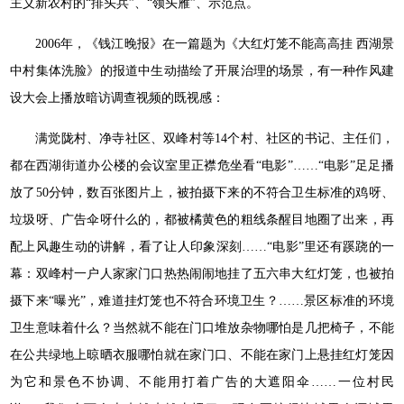
主义新农村的“排头兵”、“领头雁”、示范点。
2006年，《钱江晚报》在一篇题为《大红灯笼不能高高挂 西湖景
中村集体洗脸》的报道中生动描绘了开展治理的场景，有一种作风建
设大会上播放暗访调查视频的既视感：
满觉陇村、净寺社区、双峰村等14个村、社区的书记、主任们，
都在西湖街道办公楼的会议室里正襟危坐看“电影”……“电影”足足播
放了50分钟，数百张图片上，被拍摄下来的不符合卫生标准的鸡呀、
垃圾呀、广告伞呀什么的，都被橘黄色的粗线条醒目地圈了出来，再
配上风趣生动的讲解，看了让人印象深刻……“电影”里还有蹊跷的一
幕：双峰村一户人家家门口热热闹闹地挂了五六串大红灯笼，也被拍
摄下来“曝光”，难道挂灯笼也不符合环境卫生？……景区标准的环境
卫生意味着什么？当然就不能在门口堆放杂物哪怕是几把椅子，不能
在公共绿地上晾晒衣服哪怕就在家门口、不能在家门上悬挂红灯笼因
为它和景色不协调、不能用打着广告的大遮阳伞……一位村民