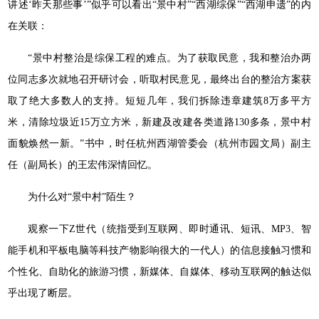
讲述‘昨天那些事’”似乎可以看出“景中村”“西湖综保”“西湖申遗”的内
在关联：
“景中村整治是综保工程的难点。为了获取民意，我和整治办两
位同志多次就地召开研讨会，听取村民意见，最终出台的整治方案获
取了绝大多数人的支持。短短几年，我们拆除违章建筑8万多平方
米，清除垃圾近15万立方米，新建及改建各类道路130多条，景中村
面貌焕然一新。”书中，时任杭州西湖管委会（杭州市园文局）副主
任（副局长）的王宏伟深情回忆。
为什么对“景中村”陌生？
观察一下Z世代（统指受到互联网、即时通讯、短讯、MP3、智
能手机和平板电脑等科技产物影响很大的一代人）的信息接触习惯和
个性化、自助化的旅游习惯，新媒体、自媒体、移动互联网的触达似
乎出现了断层。