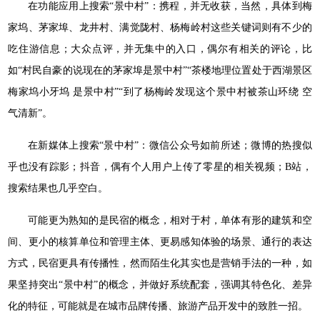
在功能应用上搜索“景中村”：携程，并无收获，当然，具体到梅
家坞、茅家埠、龙井村、满觉陇村、杨梅岭村这些关键词则有不少的
吃住游信息；大众点评，并无集中的入口，偶尔有相关的评论，比
如“村民自豪的说现在的茅家埠是景中村”“茶楼地理位置处于西湖景区
梅家坞小牙坞 是景中村”“到了杨梅岭发现这个景中村被茶山环绕 空
气清新”。
在新媒体上搜索“景中村”：微信公众号如前所述；微博的热搜似
乎也没有踪影；抖音，偶有个人用户上传了零星的相关视频；B站，
搜索结果也几乎空白。
可能更为熟知的是民宿的概念，相对于村，单体有形的建筑和空
间、更小的核算单位和管理主体、更易感知体验的场景、通行的表达
方式，民宿更具有传播性，然而陌生化其实也是营销手法的一种，如
果坚持突出“景中村”的概念，并做好系统配套，强调其特色化、差异
化的特征，可能就是在城市品牌传播、旅游产品开发中的致胜一招。