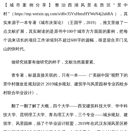
【城市案例分享】整治西湖风景名胜区“景中
村”（https://mp.weixin.qq.com/s/d6v35VxHmxHYWeN4j2uhRA ），其
实来源于一本专著《城市决策论》（王国平，2019），推文里做了一
点文献扩展，其实耐读的是原书中100个城市方方面面的案例，把每
个说来话长的项目工作浓缩到不超过600字的篇幅，很是迎合开门见
山的快时代。
做研究就要有做研究的样子，文献当然最要紧。
查专著，标题直接关联的，只有一本——《“美丽中国”视野下的
景中村微改造规划设计 2019城乡规划、建筑学与风景园林专业四校乡
村联合毕业设计》。
翻了一翻了解了大概，四个大学——西安建筑科技大学、华中科
技大学、昆明理工大学、青岛理工大学，三个专业——城乡规划、建
筑学、风景园林，搞了个毕业设计联盟，2019年在武汉东湖风景区桥