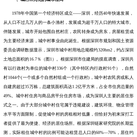
1978年中国第一个经济特区成立——深圳，经历40年快速发展，
从人口不过几万人的一条小渔村，发展成为超千万人口的特大城市。
伴随发展，城市开始包围自然村庄，农民转身成为房东，房屋租赁成
为主要经济来源，城中村事业由此诞生。根据深圳市规划和国土资源
委员会调研数据显示，深圳市城中村用地总规模约320hm2，约占深圳
土地总面积的16.7％（图1）。根据深圳市住建局的摸底调查，深圳共
有以行政村为单位的城中村336个（其中特区内行政村91个），自然
村1044个(一个或多个自然村组成一个行政村)，城中村农民房或私人
自建房超过35万栋，总建筑面积高达1.2亿平方米，占全市住房总量的
49%。城中村住房与商品房平分住房市场，成为深圳人主要的居住形
式之一。由于大部分城中村住宅属于违规建设，建筑环境、物业管理
水平等方面限制，促使城中村的房租相对低廉，但恰好为初来深打工
者提供了最为便捷、经济的居住场所。根据深圳链家研究院的长期监
测，实际租住城中村的比例可能达租赁总人口的60%—70%，居住约