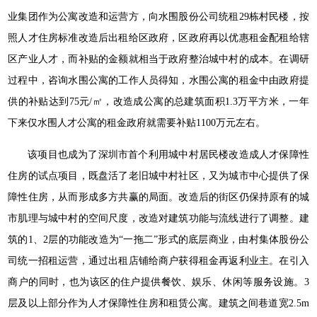
业集团作为公寓改造和运营方，向水围股份公司统租29栋村民楼，按
照人才住房标准改造后出租给区政府，区政府再以优惠租金配租给辖
区产业人才，而补贴的金额就相当于政府整治城中村的成本。在调研
过程中，咨询水围公寓的工作人员得知，水围公寓的租金中由政府提
供的补贴达到75元/㎡，改造成公寓的总建筑面积1.3万平方米，一年
下来仅水围人才公寓的租金政府就需要补贴1100万元左右。
该项目也成为了深圳市首个利用城中村居民楼改造成人才保障性
住房的试点项目，既盘活了老旧城中村社区，又为城市中心提供了保
障性住房，从而形成多方共赢的局面。改造后的街区仍保持原有的城
市肌理与城中村的空间尺度，改造对建筑功能与流线进行了调整。建
筑的1、2层的功能改造为“一拖二”形式的底层商业，由村集体股份公
司统一招租运营，通过出租店铺给商户获得租金再返利业主。在引入
商户的同时，也为该区的住户提供餐饮、娱乐、休闲等服务设施。3
层及以上部分作为人才保障性住房和租赁公寓。建筑之间巷道宽2.5m