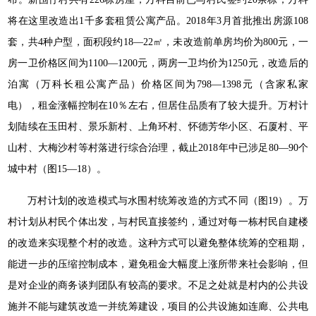
将在这里改造出1千多套租赁公寓产品。2018年3月首批推出房源108
套，共4种户型，面积段约18—22㎡，未改造前单房均价为800元，一
房一卫价格区间为1100—1200元，两房一卫均价为1250元，改造后的
泊寓（万科长租公寓产品）价格区间为798—1398元（含家私家
电），租金涨幅控制在10％左右，但居住品质有了较大提升。万村计
划陆续在玉田村、景乐新村、上角环村、怀德芳华小区、石厦村、平
山村、大梅沙村等村落进行综合治理，截止2018年中已涉足80—90个
城中村（图15—18）。
万村计划的改造模式与水围村统筹改造的方式不同（图19）。万
村计划从村民个体出发，与村民直接签约，通过对每一栋村民自建楼
的改造来实现整个村的改造。这种方式可以避免整体统筹的空租期，
能进一步的压缩控制成本，避免租金大幅度上涨所带来社会影响，但
是对企业的商务谈判团队有较高的要求。不足之处就是村内的公共设
施并不能与建筑改造一并统筹建设，项目的公共设施如连廊、公共电