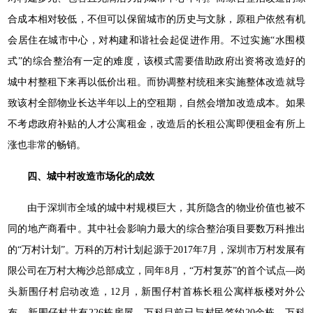
合成本相对较低，不但可以保留城市的历史与文脉，原租户依然有机
会居住在城市中心，对构建和谐社会起促进作用。不过实施“水围模
式”的综合整治有一定的难度，该模式需要借助政府出资将改造好的
城中村整租下来再以低价出租。而协调整村统租来实施整体改造就导
致该村全部物业长达半年以上的空租期，自然会增加改造成本。如果
不考虑政府补贴的人才公寓租金，改造后的长租公寓即便租金有所上
涨也非常的畅销。
四、城中村改造市场化的成效
由于深圳市全域的城中村规模巨大，其所隐含的物业价值也被不
同的地产商看中。其中社会影响力最大的综合整治项目要数万科推出
的“万村计划”。万科的万村计划起源于2017年7月，深圳市万村发展有
限公司在万村大梅沙总部成立，同年8月，“万村复苏”的首个试点—岗
头新围仔村启动改造，12月，新围仔村首栋长租公寓样板楼对外公
布。新围仔村共有226栋房屋，万科目前已与村民签约20余栋，万科