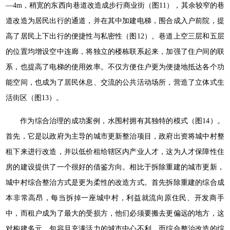
—4m，稍宽的东西向巷道改造成步行商业街（图11），其余较窄的巷
道改造为居民出行的通道，并在其中加建电梯，围合成入户前院，提
高了居民上下出行的便捷性与私密性（图12）。巷道上空三层和五层
的位置均增设空中连廊，将独立的楼栋联系起来，加强了住户间的联
系，也提高了电梯的使用效率。不仅方便住户更为便捷地抵达各个功
能空间，也成为了居民休息、交流的公共活动场所，营造了立体式生
活街区（图13）。
作为综合治理的成功案例，水围村拥有其独特的模式（图14）。
首先，它是以政府为主导的城市更新整治项目，政府出资将城中村整
租下来进行改造，并以低价租给辖区内产业人才，这为人才保障性住
房的建设提供了一个很好的借鉴方向。相比于拆除重建的城市更新，
城中村综合整治方式是更为柔性的改造方式。首先拆除重建的综合成
本非常高昂，每当拆掉一座城中村，利益就流向原住民、开发商手
中，而租户成为了最大的受损方，他们必须要搬去更偏远的地方，这
对构建多元、包容且充满活力的城市中心不利。而综合整治改造的综