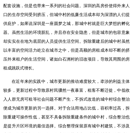
配套设施，但是也带来一系列的社会问题。深圳的高房价使得外来人
口的生存空间受到挤压，但城中村的低廉生活成本却为深漂的人们提
供庇护，如果说深圳是一座圆梦之城，那城中村就是巨大梦想的孵化
器。虽然生活的环境脏乱，并且存在安全隐患，但是城市的包容意象
却实实在在地为底层的人员提供生活空间。拆除重建后的城中村虽然
以丰富的空间活力屹立在城市之中，但是高额的房租成本却不断的挤
压外来租户的生活空间，诸如白石洲村的旧改项目，导致其周围的房
租成跳跃式增长。
在近年来的实践中，城市更新的推动难度较大，牵涉的利益主体
较多，更新过程中导致原村民骤然一夜暴富，租客不断迁徙，中低收
入人群无房可租等社会问题不断产生，不拆式改造的城中村综合整治
便成为城市更新的另一选择。对于合法用地占比低，容积率过高，拆
除重建可操作性低，甚至不具备拆除重建条件的城中村，综合整治也
是提升片区环境的最佳选择。综合整理保留原有城中村建筑，不涉及