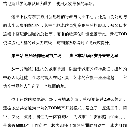
吉尼斯世界纪录认证为世界上使用人次最多的车站。
这里不仅有东京政府新规划的行政与商业中心，还是百货公司与
商店街云集的商业区，其中包括老牌百货高岛屋的旗舰店，知名日本
连锁书店纪伊国屋的总社等，著名的歌舞伎町也坐落于此。新宿TOD
使得流动人群的购买力层级、城市能级都得到了飞跃式提升。
第三站 纽约哈德逊城市广场——废旧车站华丽变身未来之城
从一片滩涂到纽约的城市绿洲，以至于城市的精神象征，纽约的
中心因此迁徙，全球的富人在此云集，艺术的宫殿一座座建起……它
为全世界的人们造了一个瑰丽的梦。
位于纽约的哈德逊广场，占地28英亩，总投资超过250亿美元，
遵循以公共交通为导向的TOD城市开发模式，建立了一座集工作、商
业、文化、教育、居住为一体的城区，为城市GDP贡献超百亿美元，
带来近60000个工作岗位，极大加强了纽约的通勤可达性，成为引领