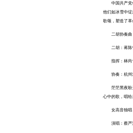
中国共产党
他们如冰雪中绽
歌颂，塑造了革
二胡协奏
二胡：蒋陈
指挥：林
协奏：杭州
茫茫黑夜盼
心中的歌，唱给
女高音独唱
演唱：蔡严