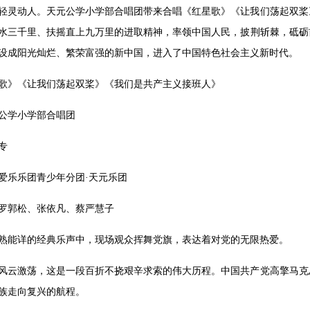
轻灵动人。天元公学小学部合唱团带来合唱《红星歌》《让我们荡起双桨
水三千里、扶摇直上九万里的进取精神，率领中国人民，披荆斩棘，砥砺
设成阳光灿烂、繁荣富强的新中国，进入了中国特色社会主义新时代。
歌》《让我们荡起双桨》《我们是共产主义接班人》
元公学小学部合唱团
尚专
爱乐乐团青少年分团·天元乐团
罗郭松、张依凡、蔡严慧子
熟能详的经典乐声中，现场观众挥舞党旗，表达着对党的无限热爱。
风云激荡，这是一段百折不挠艰辛求索的伟大历程。中国共产党高擎马克
族走向复兴的航程。