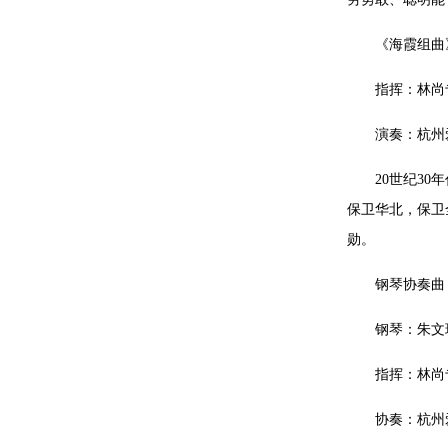
《海霞组
指挥：林
演奏：杭州
20世纪3
保卫华北，保卫
勋。
钢琴协奏曲
钢琴：朱文
指挥：林
协奏：杭州