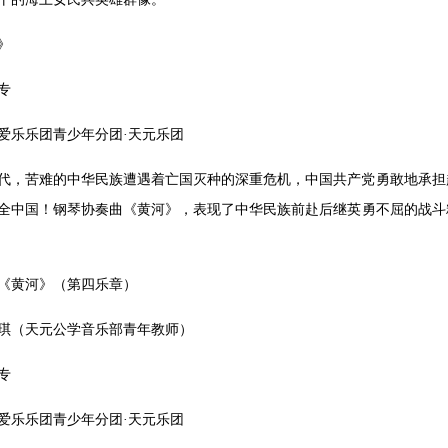
曲》
尚专
爱乐乐团青少年分团·天元乐团
0年代，苦难的中华民族遭遇着亡国灭种的深重危机，中国共产党勇敢地承
全中国！钢琴协奏曲《黄河》，表现了中华民族前赴后继英勇不屈的战斗
《黄河》（第四乐章）
琪（天元公学音乐部青年教师）
尚专
爱乐乐团青少年分团·天元乐团