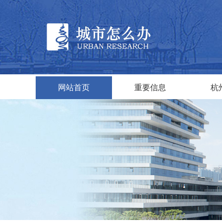
网站首页
重要信息
杭