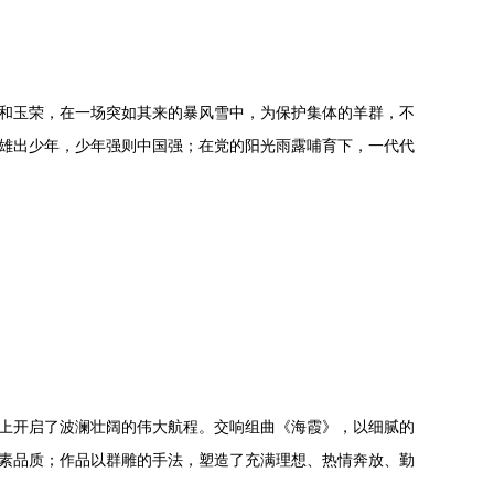
和玉荣，在一场突如其来的暴风雪中，为保护集体的羊群，不
雄出少年，少年强则中国强；在党的阳光雨露哺育下，一代代
上开启了波澜壮阔的伟大航程。交响组曲《海霞》，以细腻的
素品质；作品以群雕的手法，塑造了充满理想、热情奔放、勤