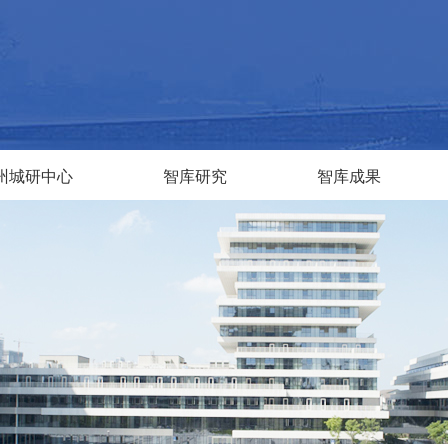
州城研中心
智库研究
智库成果