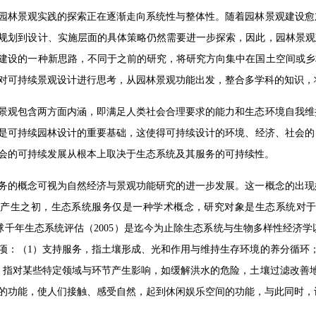
园林景观实践的探索正在逐渐走向系统性与整体性。随着园林景观建设愈
规划到设计、实施层面的具体策略仍然需要进一步探索，因此，园林景观
建设的一种新思路，不同于之前的研究，将研究方向集中在国土空间或乡
对可持续景观设计进行思考，从园林景观功能出发，整合多学科的知识，
景观包含两方面内涵，即满足人类社会合理要求的能力和生态环境自我维
是可持续园林设计的重要基础，这使得可持续设计的环境、经济、社会的
会的可持续发展从根本上取决于生态系统及其服务的可持续性。
务的概念可视为自然经济与景观功能研究的进一步发展。这一概念的出现始
在产生之初，生态系统服务仅是一种学术概念，研究对象是生态系统对
全球千年生态系统评估（2005）是迄今为止除生态系统与生物多样性经
项：（1）支持服务，指土壤形成、光和作用与维持生存环境的养分循环
，指对某些特定领域与环节产生影响，如缓解洪水的危险，土壤过滤改善
的功能，使人们接触、感受自然，起到休闲娱乐空间的功能，与此同时，