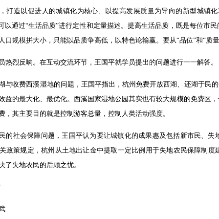
，打造以促进人的城镇化为核心、以提高发展质量为导向的新型城镇化2
”可以通过“生活品质”进行定性和定量描述。提高生活品质，既是每位市
人口规模拼大小，只能以品质争高低，以特色论输赢。要从“品位”和“质
员热烈反响。在互动交流环节，王国平就学员提出的问题进行一一解答。
湖与收费西溪湿地的问题，王国平指出，杭州免费开放西湖、还湖于民的
效益的最大化、最优化。西溪国家湿地公园其实也有较大规模的免费区，
费，其主要目的就是控制游客总量，控制人类活动强度。
民的社会保障问题，王国平认为要让城镇化的成果惠及包括新市民、失
关政策规定，杭州从土地出让金中提取一定比例用于失地农民保障制度
决了失地农民的后顾之忧。
雷
武