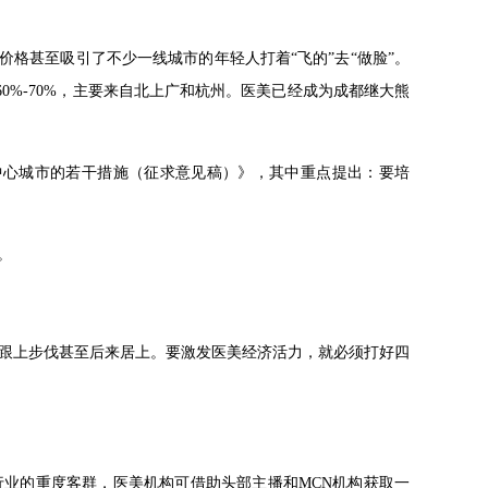
价格甚至吸引了不少一线城市的年轻人打着“飞的”去“做脸”。
0%-70%，主要来自北上广和杭州。医美已经成为成都继大熊
费中心城市的若干措施（征求意见稿）》，其中重点提出：要培
。
跟上步伐甚至后来居上。要激发医美经济活力，就必须打好四
业的重度客群，医美机构可借助头部主播和MCN机构获取一