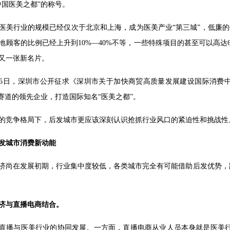
中国医美之都”的称号。
医美行业的规模已经仅次于北京和上海，成为医美产业“第三城”，低廉的
地顾客的比例已经上升到10%—40%不等，一些特殊项目的甚至可以高达6
又一张新名片。
4月26日，深圳市公开征求《深圳市关于加快商贸高质量发展建设国际消
新赛道的领先企业，打造国际知名“医美之都”。
的竞争格局下，后发城市更应该深刻认识抢抓行业风口的紧迫性和挑战性
发城市消费新动能
济尚在发展初期，行业集中度较低，各类城市完全有可能借助后发优势，
济与直播电商结合。
直播与医美行业的协同发展。一方面，直播电商从业人员本身就是医美行