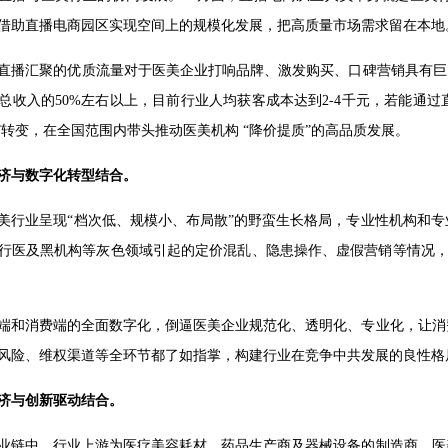
借助直播电商园区实现空间上的规模化发展，把高质量市场需求留在本地
直播汇聚的优质流量对于医美企业打响品牌、激发购买、口碑营销具有巨
总收入的50%左右以上，目前行业人均获客成本达到2-4千元，若能通
务”转变，在全国范围内带头推动医美机构 “降价提质”的高品质发展。
济与数字化转型结合。
美行业呈现“档次低、规模小、布局散”的野蛮生长格局，专业性机构和
行医及黑机构等灰色领域引起的定价混乱、隐患操作、虚假营销等情况，造
端和消费端的全面数字化，倒逼医美企业规范化、透明化、专业化，让消
风险、维权渠道等全环节都了如指掌，构建行业在竞争中共发展的良性格
济与创新驱动结合。
业链中，行业上游为医疗美容耗材、药品生产商及器械设备的制造商，医