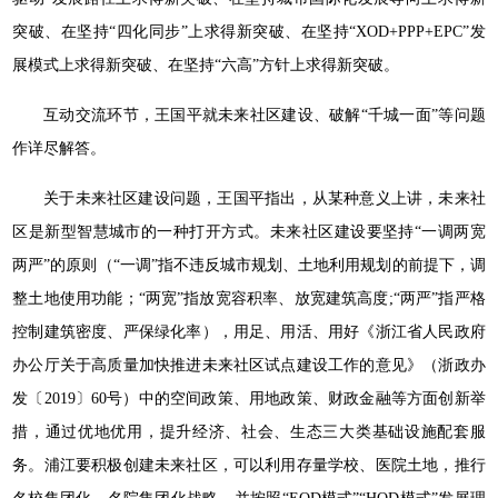
突破、在坚持“四化同步”上求得新突破、在坚持“XOD+PPP+EPC”发
展模式上求得新突破、在坚持“六高”方针上求得新突破。
互动交流环节，王国平就未来社区建设、破解“千城一面”等问题
作详尽解答。
关于未来社区建设问题，王国平指出，从某种意义上讲，未来社
区是新型智慧城市的一种打开方式。未来社区建设要坚持“一调两宽
两严”的原则（“一调”指不违反城市规划、土地利用规划的前提下，调
整土地使用功能；“两宽”指放宽容积率、放宽建筑高度;“两严”指严格
控制建筑密度、严保绿化率），用足、用活、用好《浙江省人民政府
办公厅关于高质量加快推进未来社区试点建设工作的意见》（浙政办
发〔2019〕60号）中的空间政策、用地政策、财政金融等方面创新举
措，通过优地优用，提升经济、社会、生态三大类基础设施配套服
务。浦江要积极创建未来社区，可以利用存量学校、医院土地，推行