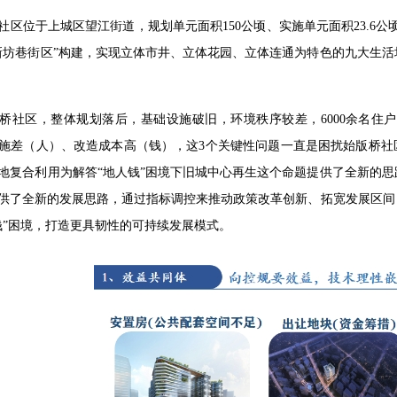
社区位于上城区望江街道，规划单元面积150公顷、实施单元面积23.6公
新坊巷街区”构建，实现立体市井、立体花园、立体连通为特色的九大生
桥社区，整体规划落后，基础设施破旧，环境秩序较差，6000余名住
施差（人）、改造成本高（钱），这3个关键性问题一直是困扰始版桥社
地复合利用为解答“地人钱”困境下旧城中心再生这个命题提供了全新的
供了全新的发展思路，通过指标调控来推动政策改革创新、拓宽发展区间
钱”困境，打造更具韧性的可持续发展模式。