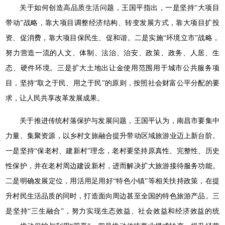
关于如何创造高品质生活问题，王国平指出，一是坚持“大项目
带动”战略，靠大项目调整经济结构、转变发展方式，靠大项目扩投
资、促消费，靠大项目保民生、促和谐。二是实施“环境立市”战略，
努力营造一流的人文、体制、法治、治安、政策、政务、人居、生
态、硬件环境。三是扩大土地出让金使用范围用于城市公共服务项
目，坚持“取之于民、用之于民”的原则，按照社会财富公平分配的要
求，让人民共享改革发展成果。
关于推进传统村落保护与发展问题，王国平认为，南昌市要集中
力量、集聚资源，以乡村文旅融合提升带动区域旅游业迈上新台阶。
一是坚持“保老村、建新村”理念，老村要坚持原真性、完整性、历史
性保护，并在老村周边建设新村，进而解决扩大旅游接待服务功能。
二是明确发展定位，用活用足用好“特色小镇”等相关扶持政策，在提
升村民生活品质的同时，打造面向周边甚至全国的特色旅游产品。三
是坚持“三生融合”，努力实现生态效益、社会效益和经济效益的统