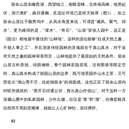
留余山居东瞰西湖，西望钱江，南眺雷峰，北倚南高峰，地势起
伏，洞穴奥旷，曲径通幽，其选址环境已是得天独厚（图3）。加之
留余山居位于颖秀坞中，从风水角度来说，可谓是“藏风、聚气、得
水”。更为难得的是，“灌木”、“奇石”、“山泉”皆收入园中，这正是
《园冶》相地篇中最佳的“山林地”。这样的选址能够“自成天然之趣，
不烦人事之工”，并且浙派传统园林的灵魂就在于真山真水，对于追
求天然之趣的园林审美而言，山林地提供了最原始的天然条件。留余
山居古朴质拙，绿荫掩映，整个园林若隐若现，没有围墙等限定空
间，真山真水构成了留园山居的边界，既可借景园外山水之景，又可
营造出“湖山秀不尽，此处独留余”的画面感。这也正应了留余山居内
对联所描述的：“凿开石径通云径，搜出真山作假山”。对于这样一方
深藏山麓中的私家园林，少作点缀，仅仅是“凿”和“搜”，仿佛是顺其
自然而不用刻意雕琢，就能让人心旷神怡，游目骋怀。
02