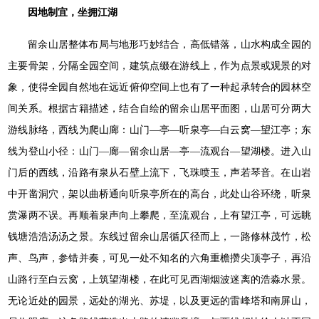
因地制宜，坐拥江湖
留余山居整体布局与地形巧妙结合，高低错落，山水构成全园的
主要骨架，分隔全园空间，建筑点缀在游线上，作为点景或观景的对
象，使得全园自然地在远近俯仰空间上也有了一种起承转合的园林空
间关系。根据古籍描述，结合自绘的留余山居平面图，山居可分两大
游线脉络，西线为爬山廊：山门—亭—听泉亭—白云窝—望江亭；东
线为登山小径：山门—廊—留余山居—亭—流观台—望湖楼。进入山
门后的西线，沿路有泉从石壁上流下，飞珠喷玉，声若琴音。在山岩
中开凿洞穴，架以曲桥通向听泉亭所在的高台，此处山谷环绕，听泉
赏瀑两不误。再顺着泉声向上攀爬，至流观台，上有望江亭，可远眺
钱塘浩浩汤汤之景。东线过留余山居循仄径而上，一路修林茂竹，松
声、鸟声，参错并奏，可见一处不知名的六角重檐攒尖顶亭子，再沿
山路行至白云窝，上筑望湖楼，在此可见西湖烟波迷离的浩淼水景。
无论近处的园景，远处的湖光、苏堤，以及更远的雷峰塔和南屏山，