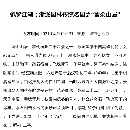
饱览江湖：浙派园林传统名园之“留余山居”
发布时间:2021-04-20 10:31 来源：城市怎么办
留余山居，清代杭州二十四景之一，原址坐落于南高峰北麓，文
献记载“……由六通寺循仄径而上，灌木丛薄中，奇石林立，不可名
状。山阴陶骥，疏石得泉，飞珠喷玉，作琴筑声，逐于泉址结庐，辅
以亭榭”。经查询文献，六通寺建于后汉乾祐二年（949年），废于明
嘉靖年间，由此推测大约在明中期，当时六通寺为入园必经之路，会
稽山阴人陶骥在此建亭造榭，结庐而居。乾隆二十二年（1757年），
天子南巡，游玩于此，被园内茂盛的草木、林立的奇石、飞流而下的
瀑布、水石相击发出的美妙声音所吸引，赐题“留余山居”四字为额。
五年之后，乾隆二十七年（1762年），乾隆再游此地，并为其中一景
御书“听泉”二字。