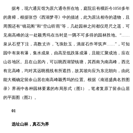
据考，现六通宾馆为原六通寺所在地，庭院后有棵距今1050多年
的唐樟，根据张岱《西湖梦寻》中的描述，此为原法相寺的遗物，且
周围还有“镜花阁”和“空山听雨”等，几处园林之间都仅咫尺之遥，可
见南高峰的这一处颖秀坞在当时是一隅不可多得的园林胜地。“……
泉从石壁下注，高数丈许，飞珠歕玉，滴崖石作琴筑声……”，可知
园中有泉有瀑，集水成泉，由高至低跌落成瀑，且能汇聚成池，应在
山谷地区。且在山居内，可以眺西湖望钱塘，其西南为南高峰，西北
有北高峰，均对其远眺视线有所遮挡，故其坡向应为东北朝向，由此
能大概确定留余山居在南高峰颖秀坞的位置。根据《南巡盛典名胜图
录》界画中各种园林要素的布局形式（图1），笔者复原了留余山居
的平面图（图2）。
01
选址山林，真石为界