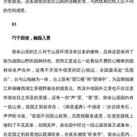
尽收眼底。这条路线营造出山路的清幽意境，与西线相比给人以不同
的空间感受。
03
巧于因借，融园入景
留余山居的主人对于山居环境没有过多的修饰，总体还是保持了
较为疏朗山野的园林特色。然而正是这么一处看似不费匠心雕琢的园
林却名声在外，这离不开其中借景的匠心独运。全园最高处“流观
台”，台与山地融为一体，台上筑有“望江楼”和“望湖亭”，为远眺钱塘
江和俯瞰西湖之景视野最佳的观景点。而其中借园外之景也不仅仅是
停留在目之所及的景观，还有一些“声”景、“香”景。留余山居园内有
一处山泉，造园之前就存在，《南巡盛典》中描述：“步步踏奇石，
声声听冷泉。”造园不但因山就势，且西线顺泉成景，在游览路线上
做到了不见其泉，但闻其声。泉在园中经过一段山崖跌落又成瀑布，
在造园之初就凿池以观瀑听泉，在泉东侧筑“听泉亭”。留余山居内，