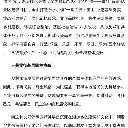
动”机制，以实绩论英雄，全力推出“185”攻坚行动——紧盯“锚定4A
景区建设目标，全面打造乐水小镇”一条主线；突围“业态基础夯实、
业态活力提升、文化记忆传承、文化品牌打造、民生基础保障、美丽
乡村建设、环境综合整治、基层社会治理”八大战役，共涉及47项具
体任务；抓产业促发展，抓建设提品质，抓治理惠民生，抓服务展形
象，抓学习强自身，打造“乐业、乐居、乐享、乐游、乐为”五个样板
——从统筹好生产、生态、生活的高度引领全域整体提升。
三是贯彻基层民主协商
乡村旅游发展往往需要面对众多的产权主体和不同的利益诉求。
因此，倾听民意，尊重风俗，为民谋益，获得本地居民的支持是乡村
产业可持续发展的关键，这就需要有一套官民平等、促进对话、各抒
己见、共谋要是、民主集中的基层议事制度。
而这种友好议事的精神早已沉淀在湖源乡的建筑和文化中。湖源
乡共保留着14个老台门等古建筑，以窈口村友于堂为例，友于堂占地