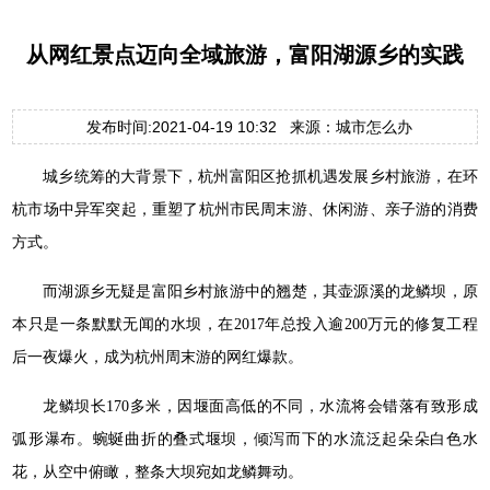
从网红景点迈向全域旅游，富阳湖源乡的实践
发布时间:2021-04-19 10:32 来源：城市怎么办
城乡统筹的大背景下，杭州富阳区抢抓机遇发展乡村旅游，在环
杭市场中异军突起，重塑了杭州市民周末游、休闲游、亲子游的消费
方式。
而湖源乡无疑是富阳乡村旅游中的翘楚，其壶源溪的龙鳞坝，原
本只是一条默默无闻的水坝，在2017年总投入逾200万元的修复工程
后一夜爆火，成为杭州周末游的网红爆款。
龙鳞坝长170多米，因堰面高低的不同，水流将会错落有致形成
弧形瀑布。蜿蜒曲折的叠式堰坝，倾泻而下的水流泛起朵朵白色水
花，从空中俯瞰，整条大坝宛如龙鳞舞动。