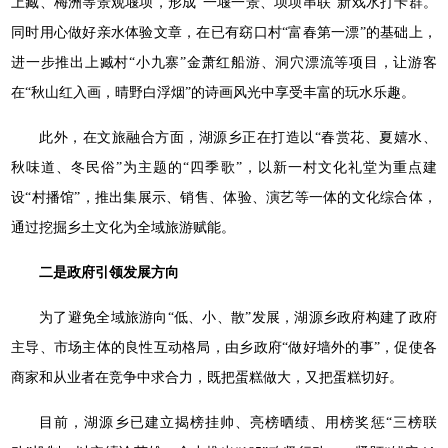
上臧、梅洲等景观堰坝，形成“一堰一景、坝坝串联”新戏水打卡群。
同时用心做好亲水体验文章，在已有窈口村“富春第一漂”的基础上，
进一步推出上臧村“小九寨”金萧红船游、洞穴漂流等项目，让游客
在“秋山红入画，晴野白浮烟”的诗画风光中享受丰富的玩水乐趣。
此外，在文旅融合方面，湖源乡正在打造以“春赏花、夏嬉水、
秋味道、冬民俗”为主题的“四季歌”，以新一村文化礼堂为重点建
设“村播馆”，推出集展示、销售、体验、演艺等一体的文化综合体，
通过挖掘乡土文化为全域旅游赋能。
二是政府引领发展方向
为了避免全域旅游向“低、小、散”发展，湖源乡政府构建了政府
主导、市场主体的良性互动格局，由乡政府“做好墙外的事”，促使各
商家和从业者在竞争中求合力，既把蛋糕做大，又把蛋糕切好。
目前，湖源乡已建立揭榜挂帅、亮榜晒绩、用榜奖惩“三榜联