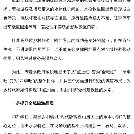
最后，社会关注度的提高也对湖源乡的社会治理提出了更高的要
求，譬如游客激增后带来的水体保护问题、水枪救生圈遗弃后形成白
色污染、电线杆密布村镇界面凌乱、原有道路承载力不足、旺季停车
出车极度困难等等，若处理不善势必影响景区口碑。
打造高品质乡村旅游，网红景点的成功是良好的起点，但在百舸
争流、不进则退的局面下，若不能充分发挥网红景点对全域旅游带动
作用，则风潮过后必是泯然众人。
为此，湖源乡政府敏锐地提出了从“点上红”变为“全域红”、“单季
旺”变为“四季旺”的整体目标，并从三个方面进行积极的谋篇布局，为
乡村旅游如何实现“由点到面，由面到域”做出建设性的探索。
一是提升全域旅游品质
2021年初，湖源乡明确以“现代版富春山居图上的乐水小镇”为核
心定位，突出水坝特色，在龙鳞坝的基础上增建新一、石马、双坝、