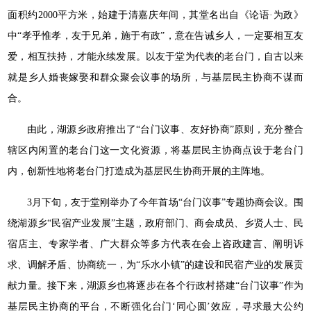
面积约2000平方米，始建于清嘉庆年间，其堂名出自《论语·为政》
中“孝乎惟孝，友于兄弟，施于有政”，意在告诫乡人，一定要相互友
爱，相互扶持，才能永续发展。以友于堂为代表的老台门，自古以来
就是乡人婚丧嫁娶和群众聚会议事的场所，与基层民主协商不谋而
合。
由此，湖源乡政府推出了“台门议事、友好协商”原则，充分整合
辖区内闲置的老台门这一文化资源，将基层民主协商点设于老台门
内，创新性地将老台门打造成为基层民生协商开展的主阵地。
3月下旬，友于堂刚举办了今年首场“台门议事”专题协商会议。围
绕湖源乡“民宿产业发展”主题，政府部门、商会成员、乡贤人士、民
宿店主、专家学者、广大群众等多方代表在会上咨政建言、阐明诉
求、调解矛盾、协商统一，为“乐水小镇”的建设和民宿产业的发展贡
献力量。接下来，湖源乡也将逐步在各个行政村搭建“台门议事”作为
基层民主协商的平台，不断强化台门‘同心圆’效应，寻求最大公约