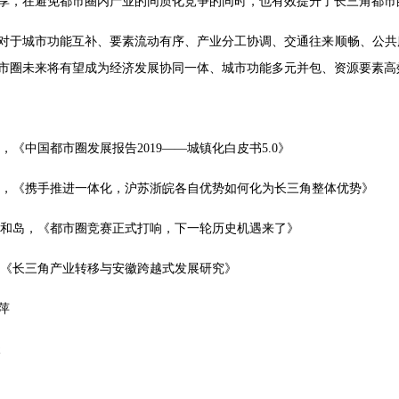
享，在避免都市圈内产业的同质化竞争的同时，也有效提升了长三角都市
对于城市功能互补、要素流动有序、产业分工协调、交通往来顺畅、公共
市圈未来将有望成为经济发展协同一体、城市功能多元并包、资源要素高
行，《中国都市圈发展报告2019——城镇化白皮书5.0》
新闻，《携手推进一体化，沪苏浙皖各自优势如何化为长三角整体优势》
，正和岛，《都市圈竞赛正式打响，下一轮历史机遇来了》
松：《长三角产业转移与安徽跨越式发展研究》
萍
峻