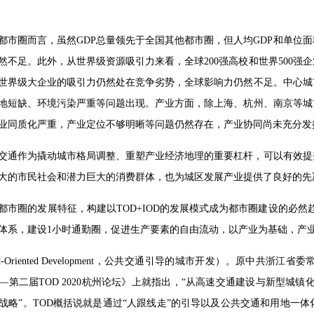
都市圈而言，虽然GDP总量领先于全国其他都市圈，但人均GDP和单位
然不足。此外，从世界级资源吸引力来看，全球200强高校和世界500
世界级大企业的吸引力仍然处在竞争劣势，全球影响力仍然不足。中心城
地短缺、环境污染严重等问题出现。产业方面，除上海、杭州、南京等城
业同质化严重，产业定位不够明晰等问题仍然存在，产业协同尚未充分发
交通作为撬动城市格局调整、重塑产业经济地理的重要杠杆，可以有效提
大的市民社会和潜力巨大的消费群体，也为城区发展产业提供了良好的先
都市圈的发展特征，构建以TOD+IOD的发展模式成为都市圈建设的必然趋
体系，建设1小时通勤圈，促进生产要素的自由流动，以产业为基础，产
ansit-Oriented Development，公共交通引导的城市开发）。
—第二届TOD 2020杭州论坛》上就指出，“从高速交通建设与新型城镇
战略”。TOD概括说就是通过“人跟线走”的引导以及公共交通和用地一