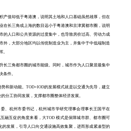
面积产值却低于粤港澳，说明其土地和人口基础虽然雄厚，但在
强企业在长三角或上海的数目远小于粤港澳和京津冀都市圈，说明
市的人口和公共资源的过度集中，也导致房价过高、劳动力成
市外，大部分地区均以传统制造业为主，并集中于中低端制造
挥。
升长三角都市圈的城市能级。同时，城市作为人口聚居最集中
决条件。
势和新动能。TOD+IOD的发展模式就是以交通为先导，建立
业的分工协同发展，支撑都市圈整体经济发展。
原中共浙江省委常委、杭州市委书记，杭州城市学研究理事会理事长王国平在
化互融互促的角度来看，大TOD 模式是保障城市群、都市圈可
体化的发展，引导人口向交通设施高效集聚，进而形成紧凑型的