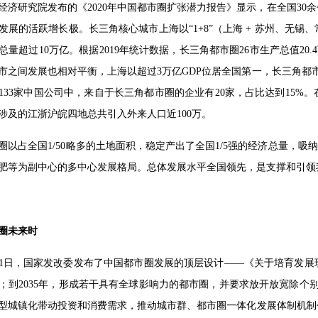
纪经济研究院发布的《2020年中国都市圈扩张潜力报告》显示，在全国3
发展的活跃增长极。长三角核心城市上海以“1+8”（上海 + 苏州、无
量超过10万亿。根据2019年统计数据，长三角都市圈26市生产总值20
城市之间发展也相对平衡，上海以超过3万亿GDP位居全国第一，长三角都市圈
133家中国公司中，来自于长三角都市圈的企业有20家，占比达到15%。
涉及的江浙沪皖四地总共引入外来人口近100万。
圈以占全国1/50略多的土地面积，稳定产出了全国1/5强的经济总量，吸
肥等为副中心的多中心发展格局。总体发展水平全国领先，是支撑和引领
圈未来时
2月21日，国家发改委发布了中国都市圈发展的顶层设计——《关于培育发展
；到2035年，形成若干具有全球影响力的都市圈，并要求放开放宽除个别
型城镇化带动投资和消费需求，推动城市群、都市圈一体化发展体制机制