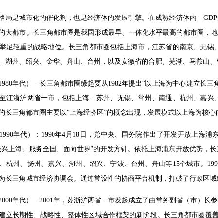
格局是城市化的催化剂，也是经济体的发展引擎。在成熟经济体内，GD
的大都市。长三角都市圈是我国形成最早、一体化水平最高的都市圈，地
举足轻重的战略地位。长三角都市圈包括上海市，江苏省的南京、无锡
、湖州、绍兴、金华、舟山、台州，以及安徽省的合肥、芜湖、马鞍山、
1980年代）：长三角都市圈缘起要从1982年提出“以上海为中心建立长
至江浙沪两省一市，包括上海、苏州、无锡、常州、南通、杭州、嘉兴、
的长三角都市圈主要以“上海经济区”的概念出现，发展模式以上海为核
1990年代）：1990年4月18日，党中央、国务院作出了开发开放上
振兴上海、服务全国、面向世界”的开发方针。依托上海浦东开放优势，
、杭州、扬州、嘉兴、湖州、绍兴、宁波、台州、舟山等15个城市。19
升格为长三角城市经济协调会。通过常设性的协商平台机制，打破了行政区
2000年代）：2001年，苏浙沪两省一市发起成立了由常务副省（市）长
建立长期性、战略性、整体性区域合作框架的新阶段。长三角都市圈覆盖