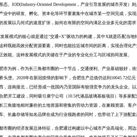
。IOD(Industry-Oriented Development，产业引导发
产业中的研发、孵化、资本化等环节要素集中在城市某一空间完成，实现
的发展以几何式的速度扩张，如何在有限的空间内满足企业多元化的需求
IOD”发展模式的核心就是通过“交通+X”驱动力的构建，其中X就是匹配
这样既能高效分配资源要素，同时也能拉近城市间的距离，实现合理化产
正效能。这种发展模式的关键在于产业的专业化分工与区域协同发展。
肥市为例，作为长三角都市圈的一个节点，交通便利、产业基础较好，依
桥头堡。2020年在新冠疫情的影响下，合肥生产总值仍达到10045.72
西，连南接北，已经形成一批国内乃至国际有较强竞争力的龙头企业。以京东方
在合肥开工建设，同时吸引康宁公司（10.5代液晶玻璃基板项目）等多
长三角腹地相对廉价的土地资源和密集的劳动力资源，在兼顾资源、客户
车、长鑫存储等知名品牌在成为行业领跑者的同时，也带动了上下游配套
都市圈的经济发展总体特征，合肥通过构建以中心城市产业高端化，周边