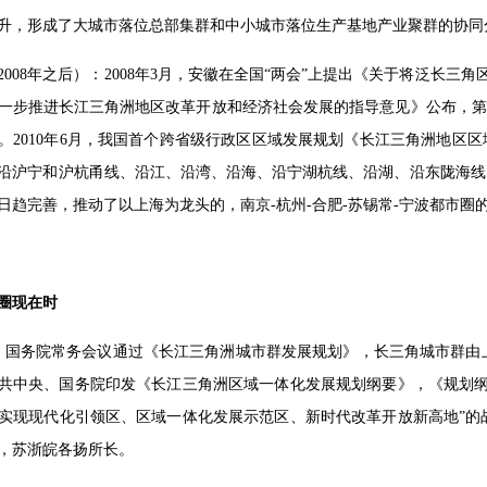
升，形成了大城市落位总部集群和中小城市落位生产基地产业聚群的协同
2008年之后）：2008年3月，安徽在全国“两会”上提出《关于将泛长
一步推进长江三角洲地区改革开放和经济社会发展的指导意见》公布，第4
。2010年6月，我国首个跨省级行政区区域发展规划《长江三角洲地区
沿沪宁和沪杭甬线、沿江、沿湾、沿海、沿宁湖杭线、沿湖、沿东陇海线
日趋完善，推动了以上海为龙头的，南京-杭州-合肥-苏锡常-宁波都市圈
圈现在时
5月，国务院常务会议通过《长江三角洲城市群发展规划》，长三角城市群由
月，中共中央、国务院印发《长江三角洲区域一体化发展规划纲要》，《规
实现现代化引领区、区域一体化发展示范区、新时代改革开放新高地”的
，苏浙皖各扬所长。