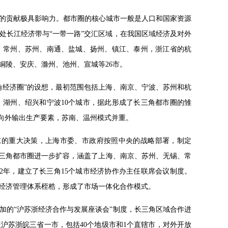
P的贡献极具影响力。都市圈的核心城市一般是人口和国家资源
处长江经济带与“一带一路”交汇区域，在我国区域经济及对外
、常州、苏州、南通、盐城、扬州、镇江、泰州，浙江省的杭
铜陵、安庆、滁州、池州、宣城等26市。
三角经济圈”的设想，最初范围包括上海、南京、宁波、苏州和杭
湖州、绍兴和宁波10个城市，据此形成了长三角都市圈的雏
心向外输出生产要素，苏南、温州模式并重。
海浦东的重大决策，上海市委、市政府按照中央的战略部署，制定
长三角都市圈进一步扩容，涵盖了上海、南京、苏州、无锡、常
92年，建立了长三角15个城市经济协作办主任联席会议制度。
域经济管理体系桎梏，形成了市场一体化合作模式。
参加的“沪苏浙经济合作与发展座谈会”制度，长三角区域合作进
沪苏浙皖三省一市，包括40个地级市和1个直辖市，对外开放