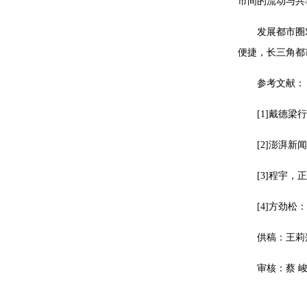
市间的流动与共
发展都市圈
便捷，长三角都
参考文献：
[1]戴德梁
[2]澎湃
[3]程宇
[4]方劲
供稿：王莉
审核：蔡 