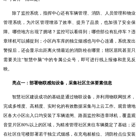
除了监控系统，指挥中心还有车辆管理、消防、人员管理和物业
管理系统，为片区管理增添了效率、提升了品质，也加强了安全保
障。哪些地方出现了拥堵？监控可以看得到；哪些部位有乱停车？违
章球机可以捕捉到；小区内车库的独立烟感也与中心连通，系统发出
警报后，还会显示出距离火情最近的消防栓在哪里；辖区居民甚至只
需要关注“智慧中脑”中的专属公众号，即可进行线上报修和意见反
映。
亮点一：部署物联感知设备，采集社区主体要素信息
智慧社区建设成功的基础是通过物联设备，并利用物联网技术，
完成多维度、高精度、实时化的有效数据采集与上云工作。观音塘地
区各大小区出入口均安装了车辆道闸、路面监控和违章球机，覆盖观
音堂片区80%以上的区域，为精准管理社区来往车辆奠定了基础；还
在社区住宅楼部署若干独立式烟感，在充电桩桩位、消防栓点位安装