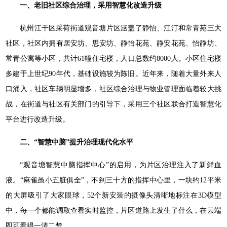
一、老旧社区综合治理，采用智慧化改造升级
杭州江干区采荷街道观音塘片区涵盖了静怡、江汀和常青苑三大
社区，社区内拥有居安坊、思安坊、静怡花苑、静安花苑、怡静坊、
常青公寓等小区，共计61幢住宅楼，人口总数约8000人。小区住宅楼
多建于上世纪90年代，基础设施较为陈旧。近年来，随着大量外来人
口涌入，社区车辆明显增多，社区综合治理与物业管理面临着较大挑
战，在街道与社区有关部门的引导下，采用三个社区联合打造智慧化
平台进行改造升级。
二、“智慧中脑”提升治理现代化水平
“观音塘智慧中脑指挥中心”的启用，为片区治理注入了新鲜血
液。“麻雀虽小五脏俱全”，不到三十方的指挥中心里，一块约12平米
的大屏吸引了大家眼球，52个新安装的摄像头清晰地标注在3D模型
中，每一个都能调取查看实时监控，片区道路上发生了什么，在云端
即可看得一清二楚。