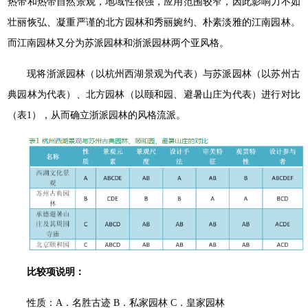
热带和热带自然景观，地域性很强，应用范围较窄，因此影响力不如
壮丽恢弘、凝重严谨的北方园林和秀丽婉约、朴素淡雅的江南园林。
而江南园林又分为苏派园林和浙派园林两个亚风格。
现将浙派园林（以杭州西湖景观为代表）与苏派园林（以苏州古
典园林为代表）、北方园林（以颐和园、避暑山庄为代表）进行对比
（表1），从而确立浙派园林的风格流派。
比较项说明：
性质：A．名胜古迹 B．私家园林 C．皇家园林