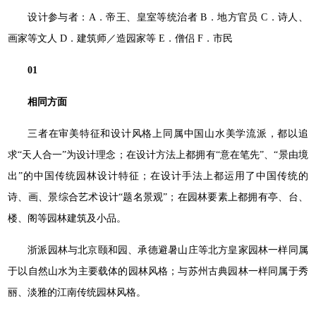
设计参与者：A．帝王、皇室等统治者 B．地方官员 C．诗人、
画家等文人 D．建筑师／造园家等 E．僧侣 F．市民
01
相同方面
三者在审美特征和设计风格上同属中国山水美学流派，都以追
求“天人合一”为设计理念；在设计方法上都拥有“意在笔先”、“景由境
出”的中国传统园林设计特征；在设计手法上都运用了中国传统的
诗、画、景综合艺术设计“题名景观”；在园林要素上都拥有亭、台、
楼、阁等园林建筑及小品。
浙派园林与北京颐和园、承德避暑山庄等北方皇家园林一样同属
于以自然山水为主要载体的园林风格；与苏州古典园林一样同属于秀
丽、淡雅的江南传统园林风格。