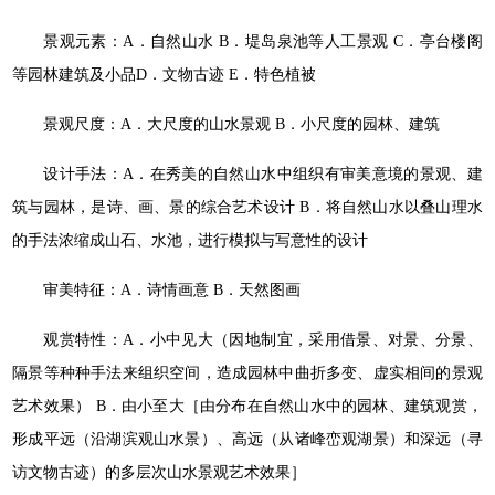
景观元素：A．自然山水 B．堤岛泉池等人工景观 C．亭台楼阁
等园林建筑及小品D．文物古迹 E．特色植被
景观尺度：A．大尺度的山水景观 B．小尺度的园林、建筑
设计手法：A．在秀美的自然山水中组织有审美意境的景观、建
筑与园林，是诗、画、景的综合艺术设计 B．将自然山水以叠山理水
的手法浓缩成山石、水池，进行模拟与写意性的设计
审美特征：A．诗情画意 B．天然图画
观赏特性：A．小中见大（因地制宜，采用借景、对景、分景、
隔景等种种手法来组织空间，造成园林中曲折多变、虚实相间的景观
艺术效果） B．由小至大［由分布在自然山水中的园林、建筑观赏，
形成平远（沿湖滨观山水景）、高远（从诸峰峦观湖景）和深远（寻
访文物古迹）的多层次山水景观艺术效果］