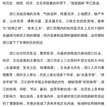
特历史、地理、经济、文化等因素的作用下，“浙派园林”早已形成。
浙江东临浩瀚的东海，气候温和，雨量充沛，土地肥沃，物产丰
富，山水优美，佛教兴盛，是吴越文化、江南文化的发源地，被称
为“丝绸之府”、“鱼米之乡”。浙江范围内的杭州是历史上五代十国时
吴越国与南宋王朝的都城，绍兴是春秋战国时越国的都城，这些都给
浙江留下了丰厚的历史积淀。
浙江自古经济发达，繁荣富庶，兴盛的浙商成为推动浙江社会、
经济、文化发展的主要动力；浙江历史上三次受到中原文化的大冲击
（永嘉南渡、安史之乱、靖康南渡），文化多元共生；浙江人历代重
视教育，境内文人辈出，历史上曾出现多个学派，如“永嘉学派”、“浙
东学派”等，它们的学术观点有较强的共性，都较强调“经世致用”；浙
江的绘画、诗歌、书法、篆刻、盆景等都自成一派，在历史上具有较
大影响力，地位较高，名誉海内外，这些都对浙江的传统园林营造起
到了重要影响，并逐步形成了具有本地文化内涵、地域特征和独特魅