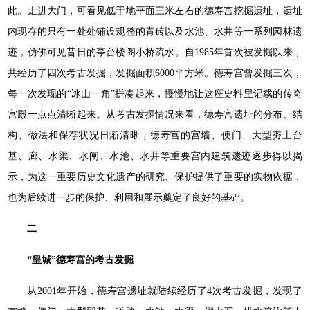
此。走进大门，可看见低于地平面三米左右的德寿宫挖掘遗址，遗址
内现存的只有一处处铺设规整的青砖以及水池、水井等一系列园林遗
迹，仿佛可见昔日的亭台楼阁小桥流水。自1985年首次被发掘以来，
共经历了四次考古发掘，发掘面积6000平方米。德寿宫曾发掘三次，
每一次发现的“冰山一角”拼凑起来，慢慢地让这座史料里记载的传奇
宫殿一点点清晰起来。从考古发掘情况来看，德寿宫遗址的分布、结
构、做法和保存状况日渐清晰，德寿宫的宫墙、便门、大型夯土台
基、廊、水渠、水闸、水池、水井等重要宫内建筑遗迹逐步得以揭
示，为这一重要历史文化遗产的研究、保护提供了重要的实物依据，
也为后续进一步的保护、利用和展示奠定了良好的基础。
二
“皇城”德寿宫的考古发掘
从2001年开始，德寿宫遗址就陆续经历了4次考古发掘，发现了