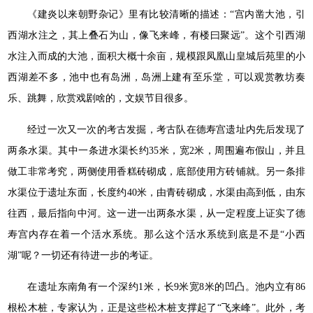
《建炎以来朝野杂记》里有比较清晰的描述：“宫内凿大池，引
西湖水注之，其上叠石为山，像飞来峰，有楼曰聚远”。这个引西湖
水注入而成的大池，面积大概十余亩，规模跟凤凰山皇城后苑里的小
西湖差不多，池中也有岛洲，岛洲上建有至乐堂，可以观赏教坊奏
乐、跳舞，欣赏戏剧啥的，文娱节目很多。
经过一次又一次的考古发掘，考古队在德寿宫遗址内先后发现了
两条水渠。其中一条进水渠长约35米，宽2米，周围遍布假山，并且
做工非常考究，两侧使用香糕砖砌成，底部使用方砖铺就。另一条排
水渠位于遗址东面，长度约40米，由青砖砌成，水渠由高到低，由东
往西，最后指向中河。这一进一出两条水渠，从一定程度上证实了德
寿宫内存在着一个活水系统。那么这个活水系统到底是不是“小西
湖”呢？一切还有待进一步的考证。
在遗址东南角有一个深约1米，长9米宽8米的凹凸。池内立有86
根松木桩，专家认为，正是这些松木桩支撑起了“飞来峰”。此外，考