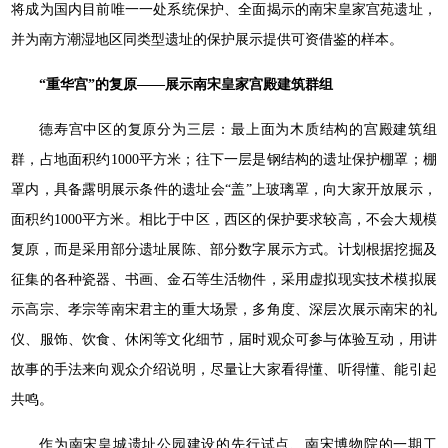
将成为国内目前唯一一处系统保护、全面揭示的南宋皇家宫苑遗址，
并为南方潮湿地区同类型遗址的保护展示提供可资借鉴的样本。
“重华宫”的复原——展示南宋皇家宫殿建筑群组
德寿宫中区的复原分为三层：最上面为木质结构的宫殿建筑组
群，占地面积约1000平方米；往下一层是钢结构的遗址保护棚罩；棚
罩内，具备露明展示条件的遗址会“盖”上玻璃罩，向大家开放展示，
面积约1000平方米。相比于中区，西区的保护要求较高，不会大规模
复原，而是采用部分遗址展陈、部分数字展示方式。计划根据挖掘及
征集的各种瓷器、书画、金石等生活物件，采用虚拟现实技术模拟展
示高宗、孝宗等南宋君主的重大场景，多角度、深层次展示南宋的礼
仪、服饰、饮食、休闲等文化细节，届时观众可参与体验互动，用讲
故事的手法来向观众介绍说明，尽量让大家看得懂、听得懂、能引起
共鸣。
作为南宋皇城遗址公园建设的先行试点、南宋博物院的一期工