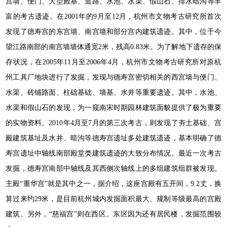
宫墙、便门、大型殿基、道路、水池、水渠、假山石、排水暗沟等丰
富的考古遗迹。在2001年的9月至12月，杭州市文物考古研究所首次
发现了德寿宫的东宫墙、南宫墙和部分宫内建筑遗迹。其中，位于今
望江路南部的南宫墙墙体通宽2米，残高0.83米。为了解地下遗存的保
存状况，在2005年11月至2006年4月，杭州市文物考古研究所对原杭
州工具厂地块进行了发掘，发现与德寿宫密切相关的西宫墙与便门、
水渠、砖铺路面、柱础基础、墙基、水井等重要遗迹。其中，水池、
水渠和假山石的发现，为一窥南宋时期园林建筑面貌提供了极为重要
的实物资料。2010年4月至7月的第三次考古，则发现了夯土基础、宫
殿建筑基址及水井、暗沟等德寿宫遗址多处建筑遗迹，基本明确了德
寿宫遗址中轴线南部殿堂类建筑遗迹的大致分布情况。最近一次考古
发掘，德寿宫南部中轴线及其西侧次轴线上的多组建筑组群被发现。
主殿“重华宫”就是其中之一，据介绍，这座宫殿有五开间，9.2丈，换
算过来约29米，是目前杭州城内发掘面积最大、规制等级最高的宫殿
建筑。另外，“慈福宫”则在西区。东区因为还有居民楼，发掘范围较