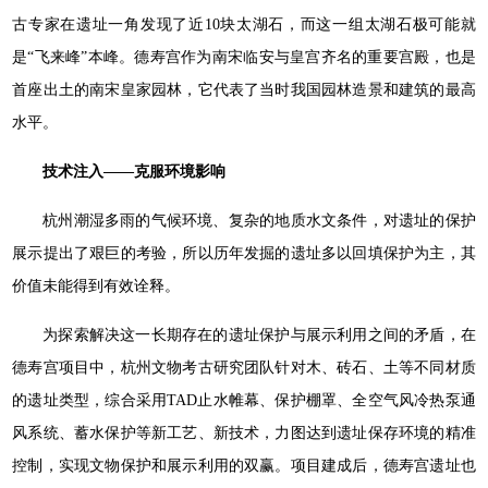
古专家在遗址一角发现了近10块太湖石，而这一组太湖石极可能就
是“飞来峰”本峰。德寿宫作为南宋临安与皇宫齐名的重要宫殿，也是
首座出土的南宋皇家园林，它代表了当时我国园林造景和建筑的最高
水平。
技术注入——克服环境影响
杭州潮湿多雨的气候环境、复杂的地质水文条件，对遗址的保护
展示提出了艰巨的考验，所以历年发掘的遗址多以回填保护为主，其
价值未能得到有效诠释。
为探索解决这一长期存在的遗址保护与展示利用之间的矛盾，在
德寿宫项目中，杭州文物考古研究团队针对木、砖石、土等不同材质
的遗址类型，综合采用TAD止水帷幕、保护棚罩、全空气风冷热泵通
风系统、蓄水保护等新工艺、新技术，力图达到遗址保存环境的精准
控制，实现文物保护和展示利用的双赢。项目建成后，德寿宫遗址也