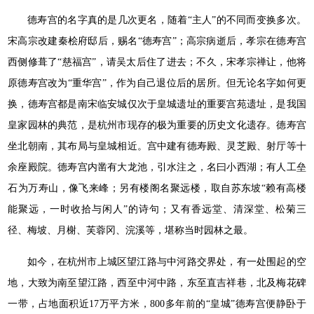
德寿宫的名字真的是几次更名，随着“主人”的不同而变换多次。
宋高宗改建秦桧府邸后，赐名“德寿宫”；高宗病逝后，孝宗在德寿宫
西侧修葺了“慈福宫”，请吴太后住了进去；不久，宋孝宗禅让，他将
原德寿宫改为“重华宫”，作为自己退位后的居所。但无论名字如何更
换，德寿宫都是南宋临安城仅次于皇城遗址的重要宫苑遗址，是我国
皇家园林的典范，是杭州市现存的极为重要的历史文化遗存。德寿宫
坐北朝南，其布局与皇城相近。宫中建有德寿殿、灵芝殿、射厅等十
余座殿院。德寿宫内凿有大龙池，引水注之，名曰小西湖；有人工垒
石为万寿山，像飞来峰；另有楼阁名聚远楼，取自苏东坡“赖有高楼
能聚远，一时收拾与闲人”的诗句；又有香远堂、清深堂、松菊三
径、梅坡、月榭、芙蓉冈、浣溪等，堪称当时园林之最。
如今，在杭州市上城区望江路与中河路交界处，有一处围起的空
地，大致为南至望江路，西至中河中路，东至直吉祥巷，北及梅花碑
一带，占地面积近17万平方米，800多年前的“皇城”德寿宫便静卧于