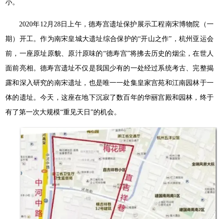
小。
2020年12月28日上午，德寿宫遗址保护展示工程南宋博物院（一
期）开工。作为南宋皇城大遗址综合保护的“开山之作”，杭州亚运会
前，一座原址原貌、原汁原味的“德寿宫”将拂去历史的烟尘，在世人
面前亮相。德寿宫遗址不仅是我国少有的一处经过系统考古、完整揭
露和深入研究的南宋遗址，也是唯一一处集皇家宫苑和江南园林于一
体的遗址。今天，这座在地下沉寂了数百年的华丽宫殿和园林，终于
有了第一次大规模“重见天日”的机会。