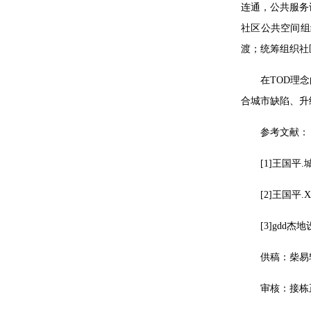
连通，公共服务
社区公共空间组
渡；统筹组织社
在TOD理
合城市缺陷、升
参考文献：
[1]王国平.
[2]王国平
[3]gd
供稿：柴易
审核：接栋