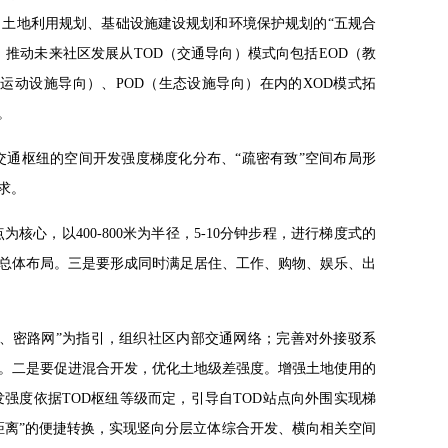
土地利用规划、基础设施建设规划和环境保护规划的“五规合
，推动未来社区发展从TOD（交通导向）模式向包括EOD（教
育运动设施导向）、POD（生态设施导向）在内的XOD模式拓
。
交通枢纽的空间开发强度梯度化分布、“疏密有致”空间布局形
求。
心，以400-800米为半径，5-10分钟步程，进行梯度式的
总体布局。三是要形成同时满足居住、工作、购物、娱乐、出
区、密路网”为指引，组织社区内部交通网络；完善对外接驳系
。二是要促进混合开发，优化土地级差强度。增强土地使用的
强度依据TOD枢纽等级而定，引导自TOD站点向外围实现梯
距离”的便捷转换，实现竖向分层立体综合开发、横向相关空间