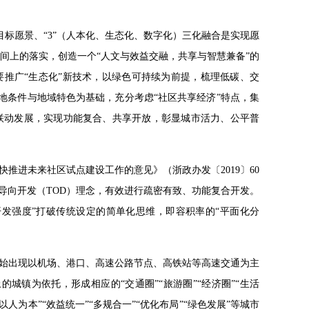
的目标愿景、“3”（人本化、生态化、数字化）三化融合是实现愿
空间上的落实，创造一个“人文与效益交融，共享与智慧兼备”的
要推广“生态化”新技术，以绿色可持续为前提，梳理低碳、交
场地条件与地域特色为基础，充分考虑“社区共享经济”特点，集
联动发展，实现功能复合、共享开放，彰显城市活力、公平普
快推进未来社区试点建设工作的意见》（浙政办发〔2019〕60
导向开发（TOD）理念，有效进行疏密有致、功能复合开发。
开发强度”打破传统设定的简单化思维，即容积率的“平面化分
，开始出现以机场、港口、高速公路节点、高铁站等高速交通为主
城镇为依托，形成相应的“交通圈”“旅游圈”“经济圈”“生活
人为本”“效益统一”“多规合一”“优化布局”“绿色发展”等城市