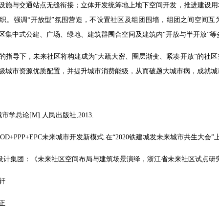
设施与交通站点无缝衔接；立体开发统筹地上地下空间开发，推进建设用
织。强调“开放型”氛围营造，不设置社区及组团围墙，组团之间空间互
区集中式公建、广场、绿地、建筑群围合空间及建筑内“开放与半开放”
念的指导下，未来社区将构建成为“大疏大密、圈层渐变、紧凑开放”的社
级城市资源优质配置，并提升城市消费能级，从而破题大城市病，成就城
城市学总论[M].人民出版社,2013.
.XOD+PPP+EPC未来城市开发新模式.在“2020铁建城发未来城市共生大会”上
d杰地设计集团：《未来社区空间布局与建筑场景演绎，浙江省未来社区试点研
轩
正