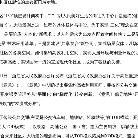
制度优越性的重要窗口展示地。
区“139”顶层设计架构中，“1”（以人民美好生活的向往为中心）是最终
而“9”九大场景则是这一过程的具体载体与手段。为了实现“三化”理念在
一是要响应“人本化”新需求，以人的需求为出发点配置空间模块；二是
场景”技术应用清单；三是要建设“共享复合”新空间，集成场景实体，以
社区的各类空间。如何集约高效利用空间，实现人居环境与创业环境的
低碳高效，实现国际一流的宜居现代化社区，成为了破题的关键。
11月11日，浙江省人民政府办公厅发布《浙江省人民政府办公厅关于高质量加
《意见》）。《意见》中明确提出要集约高效利用空间，要按照公共交通
开发强度管理将从“平面化”向“梯度化”转变创新。《意见》倡导地块“
强度”的“梯度式分布”。
基于传统公共交通(主要是公交汽车站、地铁站、轻轨站等)的 TOD模式
式（大TOD模式），以铁路、高速公路、国（省）道为主要轴线，以轴线上的
结合未来社区九大场景的理念布局，可从TOD模式拓展到XOD模式。遵循“以