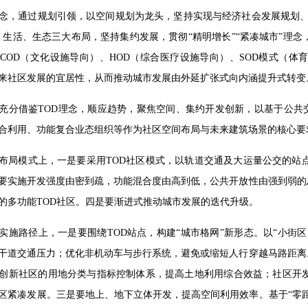
念，通过规划引领，以空间规划为龙头，坚持实现与经济社会发展规划、
、生活、生态三大布局，坚持集约发展，贯彻“精明增长”“紧凑城市”理念
COD（文化设施导向）、HOD（综合医疗设施导向）、SOD模式（体
来社区发展的宜居性，从而推动城市发展由外延扩张式向内涵提升式转变
充分借鉴TOD理念，顺应趋势，聚焦空间、集约开发创新，以基于公共
合利用、功能复合业态组织等作为社区空间布局与未来建筑场景的核心要
布局模式上，一是要采用TOD社区模式，以轨道交通及大运量公交的站点为核
要实施开发强度由密到疏，功能混合度由高到低，公共开放性由强到弱的
的多功能TOD社区。四是要渐进式推动城市发展的迭代升级。
实施路径上，一是要围绕TOD站点，构建“城市格网”新形态。以“小街
干道交通压力；优化非机动车与步行系统，避免或缩短人行穿越马路距离
创新社区的用地分类与指标控制体系，提高土地利用综合效益；社区开发
区紧凑发展。三是要地上、地下立体开发，提高空间利用效率。基于“零