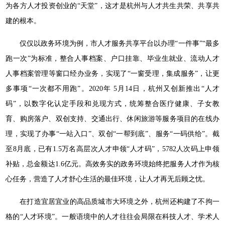
为各方人才投资创业的“天堂”，这才是杭州与人才共生共荣、共享共
建的根本。
仅仅以政务环境为例，市人才服务共享平台以办理“一件事”“最多
跑一次”为标准，整合人事档案、户口挂靠、毕业生就业、流动人才
人事档案管理等窗口经办业务，实现了“一窗受理，集成服务”，让更
多事项“一次都不用跑”。2020年 5月14日，杭州又创新推出“人才
码”，以数字化认定手段和兑现方式，统筹整合医疗健康、子女教
育、购房落户、双创支持、交通出行、休闲旅游等服务项目的在线办
理，实现了办事“一站入口”、双创“一帮到底”、服务“一码供给”。截
至8月底，已有1.5万名高层次人才申领“人才码”，5782人次码上申领
补贴，总金额达1.6亿元。高效务实的政务环境始终把服务人才作为核
心任务，营造了人才舒心生活的最佳环境，让人才再无后顾之忧。
在打造宜居宜业的高品质城市大环境之外，杭州还构建了不拘一
格的“人才环境”。一般语境中的人才往往会局限在科技人才、学术人