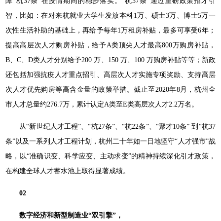
障“杭37条”在疫情期间的稳步落实。“杭37条”通过重磅政策招才引
智，比如：在对来杭就业大学生发放本科1万、硕士3万、博士5万一
次性生活补助的基础上，再给予每年1万租房补贴，最多可享受6年；
提高高层次人才购房补贴，给予A类顶尖人才最高800万购房补贴，
B、C、D类人才分别给予200 万、150 万、100 万购房补贴等等；新政
还包括加强抗疫人才重点招引、高层次人才实施专项奖励、支持高层
次人才优先购房等高含金量的政策举措。截止至2020年8月，杭州全
市人才总量约276.7万，累计认定A类至E类高层次人才2.2万名。
从“新世纪人才工程”、“杭27条”、“杭22条”、“聚才10条” 到“杭37
条”以及一系列人才工程计划，杭州二十年如一日地坚守“人才强市”战
略，以“准确识变、科学应变、主动求变”的精神持续深化引才政策，
在构建全球人才蓄水池上取得显著成绩。
02
数字经济和新型制造业“双引擎”，