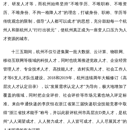
才、研发人才等，而杭州始终坚持“不唯学历、不唯职称、不唯资
历、不唯身份、不拘一格降人才”的理念，打破身份、职称、学历等
传统观念的限制，倡导“人人都可以成才”的思想，充分鼓励每一个杭
州人和新杭州人“行行出状元”，使杭州真正成为一座变人口压力为人
才资源的城市。
十三五期间，杭州不仅引进集聚一批大数据、云计算、物联网、
移动互联网等领域的科技人才，同时也统筹推进党政人才、企业经营
管理人才、专业技术人才、高技能人才、农村实用人才、社会工作人
才等6支人才队伍建设。2018和2019年，杭州连续两年大幅修订《高
层次人才认定目录》，以“发展需求认定人才”为导向，极大地增加了
覆盖的领域，同时把企业评价、社会评价等市场元素也纳入评定标
准。来自申通快递的李庆恒在浙江省第三届快递职业技能竞赛中取
得“浙江省技术能手”称号，并以此获评杭州市高层次D类人才，是杭
州“人人渴望成才、人人努力成才、人人皆可成才、人人尽展其才”的