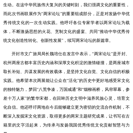
生动。在这中华民族伟大复兴的关键时刻，我们强调文化的重要性，
而此次书画联展作为“两宋论坛”的重要组成部分，正是对发扬中华优
秀传统文化的一次生动实践。他呼吁各位专家学者以两宋论坛为载
体，不断激扬思想的火花、烹制文化的盛宴、共同“推动中华优秀传
统文化创造性转化、创新性发展”，续写两宋论坛的新篇章。
开封市文广旅局局长魏培仕在发言中表示，“两宋论坛”是开封、
杭州两座古都丰富历史内涵和深厚文化积淀的激情碰撞，是两座城市
取长补短、共谋发展的有效载体，是坚持文化自觉、文化自信的积极
实践。他希望本次两展能让公众在“活化”的历史中更好地感受宋文化
的独特魅力，梦回“八荒争凑，万国咸通”和“烟柳画桥，风帘翠幕，参
差十万人家”的繁华宋都，在回眸历史文明中滋养民族心灵，培育文
化自信。他还呼吁两地在今后能够建立更为密切的交流合作机制，不
断深入发掘宋文化资源，取得更多的两宋主题研究成果，让书写在古
籍里的文字活起来，为传承与发扬我国优秀传统文化贡献智慧与力