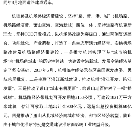
同年8月地面道路建成通车。
机场路及机场路经济带建设，坚持“路、带、港、城”（机场路、
机场路经济带、萧山空港、空港新城）四位一体，坚持道路有机更新
理念，坚持TOD开发模式，以机场路改建为突破口，通过两侧资源整
合、功能优化、产业调整，打造了一条生态型活力经济带。实施机场
路改建及机场路经济带建设，一是推动杭州实现了从“城市的机
场”向“机场的城市”的历史性跨越，为建设空港新城、发展空港经济奠
定了坚实基础。2017年5月，杭州临空经济示范区获国家发改委、民
航总局批复。二是串联了沿江新城建设，推动杭州“沿江开发、跨江
发展”。三是推动了萧山“城市有机更新”，给萧山老百姓种了一棵“摇
钱树”。机场路经济带规划可开发用地2153公顷，可建设1821万平方
米建筑，估计可收取土地出让金900亿元，远超出总投资概算60亿
元。四是推动了萧山从县域经济向城市经济、都市区经济转型，防止
由于城市化滞后特别是交通建设滞后而影响工业转型升级。