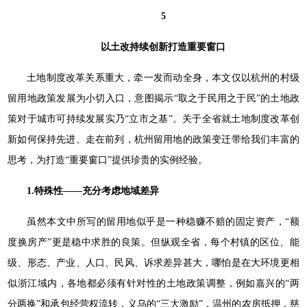
5
以土改持续创新打造重要窗口
土地制度改革关系重大，牵一发而动全身，本文仅以杭州的村级
留用地政策发展为小切入口，意图揭示“取之于民用之于民”的土地政
策对于城市可持续发展实乃“立市之基”。关于全省就土地制度改革创
新如何保持先进、走在前列，杭州留用地的政策变迁带给我们丰富的
思考，为打造“重要窗口”提供珍贵的实例经验。
1.特殊性——充分考虑地域差异
虽然本文中所写的留用地似乎是一种稳赚不赔的固定资产，“额
度换房产”更是稳中求胜的良策。但纵观全省，每个村镇的区位、能
级、形态、产业、人口、民风、诉求差异甚大，哪怕是在大环境更相
似浙江域内，各地都必须有针对性的土地政策调整，例如嘉兴的“两
分两换”和承包经营权流转，义乌的“三大激励”，温州的农房抵押，慈