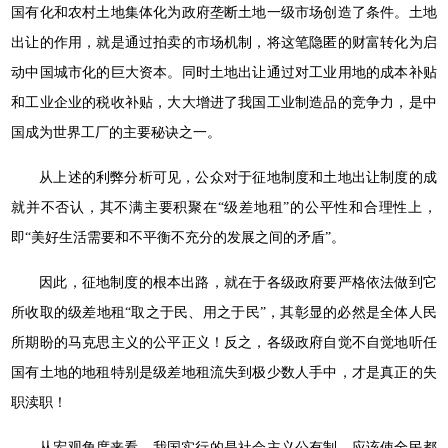
国有化和农村土地集体化为政府垄断土地一级市场创造了条件。土地
出让的作用，就是通过拍卖的市场机制，将这笔隐匿的财富转化为启
动中国城市化的巨大资本。同时土地出让通过对工业用地的成本补贴
和工业企业的税收补贴，大大增进了我国工业制造品的竞争力，是中
国成为世界工厂的主要秘诀之一。
从上述的利弊分析可见，公众对于征地制度和土地出让制度的成
就并不否认，其不满主要积聚在“级差地租”的公平性和合理性上，
即“美好生活需要和不平衡不充分的发展之间的矛盾”。
因此，征地制度的根本出路，就在于各级政府要严格依法做到它
所收取的级差地租“取之于民、用之于民”，其彰显的必然是全体人民
所期盼的马克思主义的公平正义！反之，各级政府自觉不自觉地听任
国有土地的地租特别是级差地租流失到极少数人手中，才是真正的失
职渎职！
从宏观角度来看，我国实行的是社会主义公有制，应该使全民都