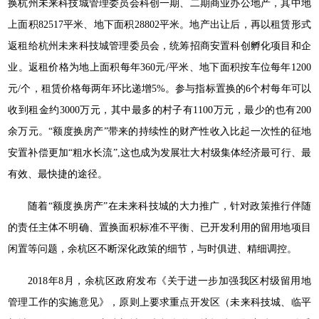
换杭州未来科技城管理委员会科创一期、二期商业办公地产，其中地
上面积82517平米、地下面积28802平米。地产出让后，再以租赁形式
返租给杭州未来科技城管理委员会，统筹招商安置科创孵化项目和企
业。返租价格为地上面积每年360元/平米、地下面积按车位每年1200
元/个，租赁价格每两年环比递增5%。参与指标置换的6个村每年可以
收到租金约3000万元，其中最多的村子有1100万元，最少的也有200
余万元。“额度换房产”带来的持续性的财产性收入比起一次性的征地
安置补偿更加“粗水长流”,这也成为发展壮大村级集体经济最可行、最
有效、最快捷的途径。
随着“额度换房产”在未来科技城的大力推广，针对政策推行伴随
的责任主体不明确、置换面积标准不平衡、已开发利用的留用地项目
闲置等问题，余杭区不断深化政策的细节，与时俱进、精细调控。
2018年8月，余杭区政府发布《关于进一步加强我区村级留用地
管理工作的实施意见》，原则上要求重点开发区（未来科技城、临平