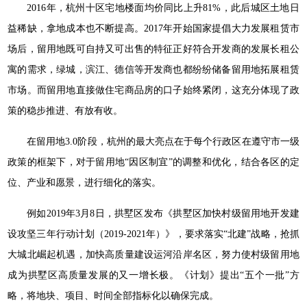
2016年，杭州十区宅地楼面均价同比上升81%，此后城区土地日
益稀缺，拿地成本也不断提高。2017年开始国家提倡大力发展租赁市
场后，留用地既可自持又可出售的特征正好符合开发商的发展长租公
寓的需求，绿城，滨江、德信等开发商也都纷纷储备留用地拓展租赁
市场。而留用地直接做住宅商品房的口子始终紧闭，这充分体现了政
策的稳步推进、有放有收。
在留用地3.0阶段，杭州的最大亮点在于每个行政区在遵守市一级
政策的框架下，对于留用地“因区制宜”的调整和优化，结合各区的定
位、产业和愿景，进行细化的落实。
例如2019年3月8日，拱墅区发布《拱墅区加快村级留用地开发建
设攻坚三年行动计划（2019-2021年）》，要求落实“北建”战略，抢抓
大城北崛起机遇，加快高质量建设运河沿岸名区，努力使村级留用地
成为拱墅区高质量发展的又一增长极。《计划》提出“五个一批”方
略，将地块、项目、时间全部指标化以确保完成。