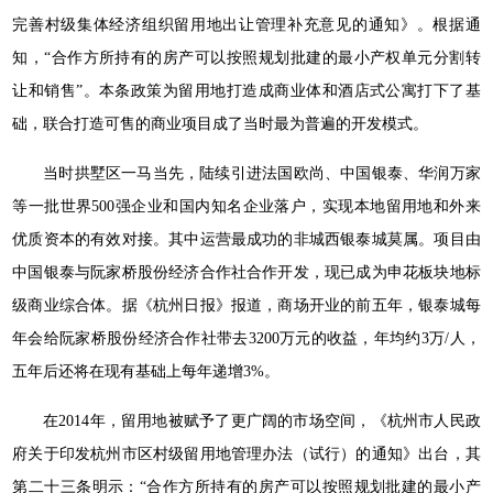
完善村级集体经济组织留用地出让管理补充意见的通知》。根据通
知，“合作方所持有的房产可以按照规划批建的最小产权单元分割转
让和销售”。本条政策为留用地打造成商业体和酒店式公寓打下了基
础，联合打造可售的商业项目成了当时最为普遍的开发模式。
当时拱墅区一马当先，陆续引进法国欧尚、中国银泰、华润万家
等一批世界500强企业和国内知名企业落户，实现本地留用地和外来
优质资本的有效对接。其中运营最成功的非城西银泰城莫属。项目由
中国银泰与阮家桥股份经济合作社合作开发，现已成为申花板块地标
级商业综合体。据《杭州日报》报道，商场开业的前五年，银泰城每
年会给阮家桥股份经济合作社带去3200万元的收益，年均约3万/人，
五年后还将在现有基础上每年递增3%。
在2014年，留用地被赋予了更广阔的市场空间，《杭州市人民政
府关于印发杭州市区村级留用地管理办法（试行）的通知》出台，其
第二十三条明示：“合作方所持有的房产可以按照规划批建的最小产