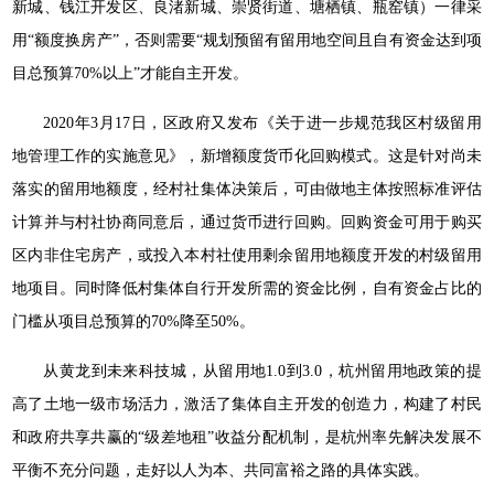
新城、钱江开发区、良渚新城、崇贤街道、塘栖镇、瓶窑镇）一律采
用“额度换房产”，否则需要“规划预留有留用地空间且自有资金达到项
目总预算70%以上”才能自主开发。
2020年3月17日，区政府又发布《关于进一步规范我区村级留用
地管理工作的实施意见》，新增额度货币化回购模式。这是针对尚未
落实的留用地额度，经村社集体决策后，可由做地主体按照标准评估
计算并与村社协商同意后，通过货币进行回购。回购资金可用于购买
区内非住宅房产，或投入本村社使用剩余留用地额度开发的村级留用
地项目。同时降低村集体自行开发所需的资金比例，自有资金占比的
门槛从项目总预算的70%降至50%。
从黄龙到未来科技城，从留用地1.0到3.0，杭州留用地政策的提
高了土地一级市场活力，激活了集体自主开发的创造力，构建了村民
和政府共享共赢的“级差地租”收益分配机制，是杭州率先解决发展不
平衡不充分问题，走好以人为本、共同富裕之路的具体实践。