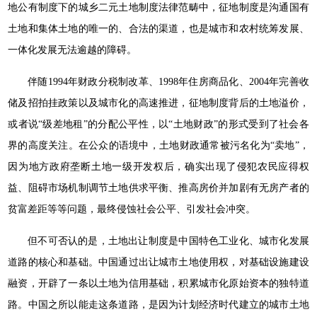
地公有制度下的城乡二元土地制度法律范畴中，征地制度是沟通国有
土地和集体土地的唯一的、合法的渠道，也是城市和农村统筹发展、
一体化发展无法逾越的障碍。
伴随1994年财政分税制改革、1998年住房商品化、2004年完善收
储及招拍挂政策以及城市化的高速推进，征地制度背后的土地溢价，
或者说“级差地租”的分配公平性，以“土地财政”的形式受到了社会各
界的高度关注。在公众的语境中，土地财政通常被污名化为“卖地”，
因为地方政府垄断土地一级开发权后，确实出现了侵犯农民应得权
益、阻碍市场机制调节土地供求平衡、推高房价并加剧有无房产者的
贫富差距等等问题，最终侵蚀社会公平、引发社会冲突。
但不可否认的是，土地出让制度是中国特色工业化、城市化发展
道路的核心和基础。中国通过出让城市土地使用权，对基础设施建设
融资，开辟了一条以土地为信用基础，积累城市化原始资本的独特道
路。中国之所以能走这条道路，是因为计划经济时代建立的城市土地