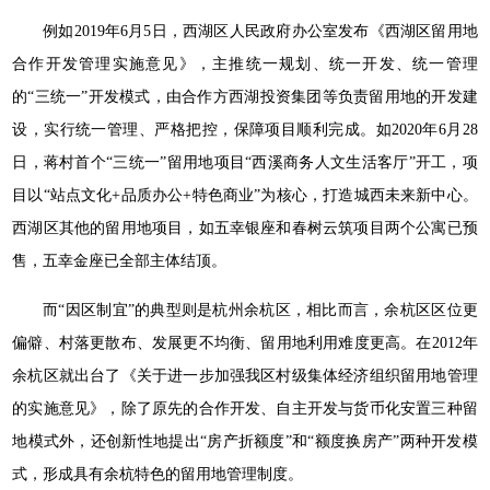
例如2019年6月5日，西湖区人民政府办公室发布《西湖区留用地
合作开发管理实施意见》，主推统一规划、统一开发、统一管理
的“三统一”开发模式，由合作方西湖投资集团等负责留用地的开发建
设，实行统一管理、严格把控，保障项目顺利完成。如2020年6月28
日，蒋村首个“三统一”留用地项目“西溪商务人文生活客厅”开工，项
目以“站点文化+品质办公+特色商业”为核心，打造城西未来新中心。
西湖区其他的留用地项目，如五幸银座和春树云筑项目两个公寓已预
售，五幸金座已全部主体结顶。
而“因区制宜”的典型则是杭州余杭区，相比而言，余杭区区位更
偏僻、村落更散布、发展更不均衡、留用地利用难度更高。在2012年
余杭区就出台了《关于进一步加强我区村级集体经济组织留用地管理
的实施意见》，除了原先的合作开发、自主开发与货币化安置三种留
地模式外，还创新性地提出“房产折额度”和“额度换房产”两种开发模
式，形成具有余杭特色的留用地管理制度。