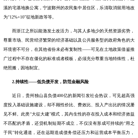
溪的宅基地换公寓，宁波鄞州的农民集中居住区，乐清取消留用地改
为“12%+10”征地新政等等。
而浙江之所以能激发土改活力，与其人多地少的天然资源劣势，
尊重市场、民营经济繁荣的经济基础以及公共服务型的政府角色的大
环境密不可分，在其他省份未必有复制性——可见在土地政策借鉴推
广过程中不存在僵化的标准或者模板，必须充分尊重当地特殊性，杜
绝照搬，因地制宜。
2.持续性——低负债开发，防范金融风险
近日，贵州独山县负债400亿的新闻引发社会热议，可见超高强
度投入基础设施建设，却不顾性价比、费效比、投入产出比的情况屡
见不鲜。此类“大征大建”模式，其内生性的存在投入成本和经济效益
不匹配的矛盾，还贷机制短期不成立，不仅没有形成可持续的“用之
于民”转化通道，还在远期造成债务偿还压力和运营成本平衡压力，