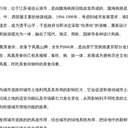
行街，位于江苏省连云港市，是由陇海铁路旧线改造而成的。陇海铁路是
、中、西部最主要的铁路线路。1994-1998年，考虑到城市发展需求，
遗弃，成为烫手山芋，于是政府当即决定采取“街养街”的策略，重新设计
和旅游观光为一体，融合了现代、海滨、简欧、园林等各种设计风格。
凰美食街，坐落于凤凰山脚，全长约666米，是由原宁芜铁路废弃部分
在，凤凰美食街己初具规模，集吃、购、娱一体，发展成为拥有历史文化
凤凰，吃吃美食街独特的美食佳肴。
为城市道路对城市土地利用及其布局的影响巨大，它会促进和推动城市土
沿线土地的适宜功能以及市场吸引力发生变化，从而影响到不同性质的土
到衔接城市用地功能的效果。
发挥城市道路的的风道作用，结合城市的绿地系统布局，把绿地中的新鲜