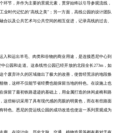
个环节，并作为主要的景观元素，贯穿始终以引导参观流线，
工业时代记忆的“高线之美”；另一方面，高线公园的设计团队
融合以及公共艺术与公共空间的相互促进，记录高线的过去、
市区运入和运出羊毛、肉类和谷物的商业用途，是连接悉尼中心到
空中公园和走道。这条线性公园已经开放的北段全长273m，如
这个废弃许久的区域做出了极大的改善，使曾经荒凉的地段焕
植物，这样不仅能节省经费也能保留当地的特色。在设施上也
在保留了最初铁路遗迹的基础上，用金属打造的休闲桌椅和路
，这些标识采用了具有现代感的亮眼的明黄色，而在有些路面
有特色。悉尼的货运线公园的成功改造也使这一系列景观成为
走廊。在设计中，历史文脉、交通、植物造景等都有着对于有