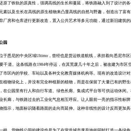
还原了铁轨的原真性，强调高线的生长和蔓延，将铁路融入到了设计的各
元素以及生长在高线的原生植物来凸显高线的自然与野趣，创造出了富有
弃厂房和仓库进行更新改造，置入公共艺术等多元功能，通过新旧建筑的
公园
位于悉尼的中央区域Ultimo，曾经也是货运铁道航线，承担着向悉尼
要干道。这条线路在1984年停运，在其荒废几十年之后，被改建为市区
了市区内的学校、车站以及各种文化教育媒体机构等。现有的改造设计对
在植物绿化上，并没有完全种植新的植物，而是在保留了大量已有的野生
，在公园里有行人和自行车道、绿色长廊、集成式平台等可供运动休闲。
业长廊，与铁路过去的工业化气息相互呼应。让人眼前一亮的指示性标牌
物指示，地面标识随着路面的走向而延伸。这种非线性的设计反而更加具
一样，货物线公园的建设也是为了在营造城市废弃地的同时打造一条绿色