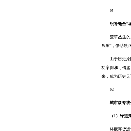
01
织补缝合“
荒草丛生的
裂隙”，借助铁
由于历史原
功案例和可借鉴
来，成为历史见
02
城市废专线
（1）绿道
将废弃货运