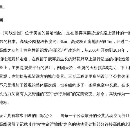
量。
园
inepark（高线公园）位于美国的曼哈顿区，是在废弃高架货运铁路上设
兴的样本。高线公园整段长度约2.3km，高架桥距离地面约9.1m，经
高线之友的非营利性组织发起倡议进行改造的，从2006年开始到2014
植物景观和走道，在保留了废弃后生长的野花野草上进行适当的植物造景
础上，主要是观景平台的设计，例如天桥，金属的天桥挑高8英尺，下面
景观，也能抬头观望远方的城市美景。三期工程则更多的设计了公共休闲
不只是增加了景观的整体层次感，也令纽约多了一条绿色空中长廊。在多
机活力又富有人文野趣的“空中步行乐园”的完美蜕变。如今，高线作为
地标。
设计具有非常明晰的目标定位——向每一个公众敞开的公共活动空间并且
高线保留了记载其作为“生命运输线”角色的铁轨骨架和部分连接高线的