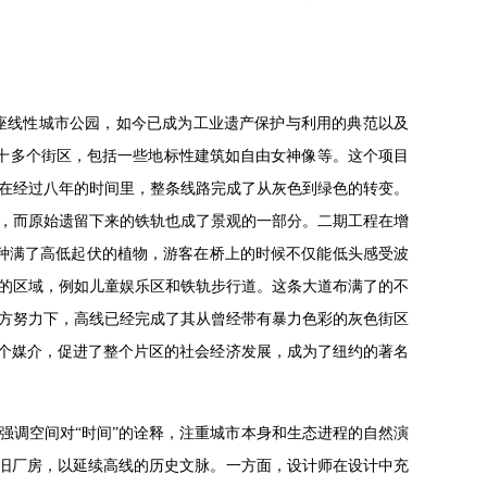
计的一座线性城市公园，如今已成为工业遗产保护与利用的典范以及
过二十多个街区，包括一些地标性建筑如自由女神像等。这个项目
年，在经过八年的时间里，整条线路完成了从灰色到绿色的转变。
，而原始遗留下来的铁轨也成了景观的一部分。二期工程在增
种满了高低起伏的植物，游客在桥上的时候不仅能低头感受波
的区域，例如儿童娱乐区和铁轨步行道。这条大道布满了的不
方努力下，高线已经完成了其从曾经带有暴力色彩的灰色街区
一个媒介，促进了整个片区的社会经济发展，成为了纽约的著名
强调空间对“时间”的诠释，注重城市本身和生态进程的自然演
老旧厂房，以延续高线的历史文脉。一方面，设计师在设计中充