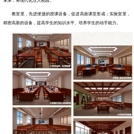
未来，将现代化注⼊校园。
教室⾥，先进便捷的授课设备，促进⾼效课堂形成；实验室⾥，
精密⾼新的设备，提⾼学⽣的知识⽔平、培养学⽣的动⼿能⼒。