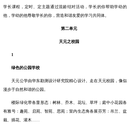
学⻓课程，定时、定主题通过混龄结对活动，学⻓的你帮助学幼的
他，学幼的他尊敬学⻓的你，营造和谐友爱的学习共同体。
第二单元
天元之校园
1
绿色的公园学校
天元公学由华东勘测设计研究院精心设计。⾛在天元校园，像似
漫步于⾃然和谐的公园。
楼际绿化带各显形态：树林、乔⽊、花坛、草坪；庭中⼩花园各
有雅号：趣苑、启苑、智苑、思苑；室内⽣态⻆各展芬芳：吊兰、盆
栽、插花、灌⽊……