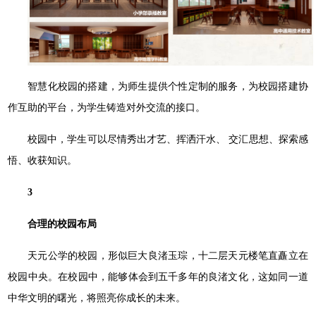
智慧化校园的搭建，为师⽣提供个性定制的服务，为校园搭建协
作互助的平台，为学⽣铸造对外交流的接口。
校园中，学⽣可以尽情秀出才艺、挥洒汗⽔、 交汇思想、探索感
悟、收获知识。
3
合理的校园布局
天元公学的校园，形似巨⼤良渚⽟琮，⼗⼆层天元楼笔直矗⽴在
校园中央。在校园中，能够体会到五千多年的良渚⽂化，这如同一道
中华⽂明的曙光，将照亮你成⻓的未来。