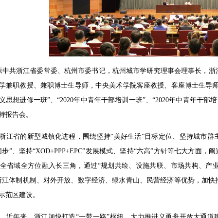
，原中共浙江省委常委、杭州市委书记，杭州城市学研究理事会理事长，
学兼职教授、兼职博士生导师，中央美术学院客座教授、客座博士生导师王
思想进修一班”、“2020年中青年干部培训一班”、“2020年中青年干
持报告会。
浙江省的新型城镇化进程，围绕坚持“美好生活”目标定位、坚持城市群
步”、坚持“XOD+PPP+EPC”发展模式、坚持“六高”方针等七大方
全省域全方位融入长三角，通过“规划共绘、设施共联、市场共构、产
浙江体制机制、对外开放、数字经济、绿水青山、民营经济等优势，加快
示范区建设。
，近年来，浙江加快打造“一带一路”枢纽，大力推进义甬舟开放大通道