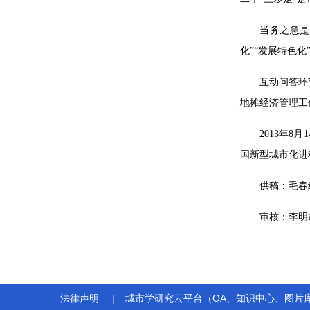
当务之急是
化”“发展特色化
互动问答环
地摊经济管理工
2013年
国新型城市化进
供稿：毛春
审核：李明
法律声明
|
城市学研究云平台（OA、知识中心、图片