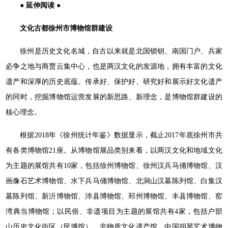
● 延伸阅读 ●
文化古都徐州市博物馆群建设
徐州是历史文化名城，自古以来就是北国锁钥、南国门户、兵家
必争之地与商贾云集中心，也是两汉文化的发源地，拥有丰富的文化
遗产和深厚的历史底蕴。传承好、保护好、研究好和展示好文化遗产
的同时，挖掘博物馆运营发展的新思路、新理念，是博物馆群建设的
核心理念。
根据2018年《徐州统计年鉴》数据显示，截止2017年底徐州市共
有各类博物馆21座。从博物馆展品类别来看，以两汉文化和地域文化
为主题的展馆共有10家，包括徐州博物馆、徐州汉兵马俑博物馆、汉
画像石艺术博物馆、水下兵马俑博物馆、北洞山汉墓陈列馆、白集汉
墓陈列馆、新沂博物馆、沛县博物馆、邳州博物馆、丰县博物馆、窑
湾典当博物馆；以民俗、非遗项目为主题的展馆共有4家，包括户部
山历史文化街区（民博馆）、非物质文化遗产馆、中国胡琴艺术博物