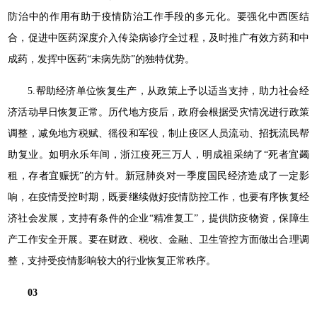
防治中的作用有助于疫情防治工作手段的多元化。要强化中西医结
合，促进中医药深度介入传染病诊疗全过程，及时推广有效方药和中
成药，发挥中医药“未病先防”的独特优势。
5.帮助经济单位恢复生产，从政策上予以适当支持，助力社会经
济活动早日恢复正常。历代地方疫后，政府会根据受灾情况进行政策
调整，减免地方税赋、徭役和军役，制止疫区人员流动、招抚流民帮
助复业。如明永乐年间，浙江疫死三万人，明成祖采纳了“死者宜蠲
租，存者宜赈抚”的方针。新冠肺炎对一季度国民经济造成了一定影
响，在疫情受控时期，既要继续做好疫情防控工作，也要有序恢复经
济社会发展，支持有条件的企业“精准复工”，提供防疫物资，保障生
产工作安全开展。要在财政、税收、金融、卫生管控方面做出合理调
整，支持受疫情影响较大的行业恢复正常秩序。
03