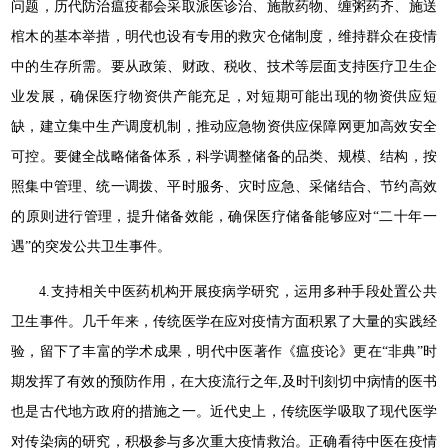
问题，历代防治瘟疫都会采取派医诊治、施散药物、缠粥药齐、施送
棺木的基本举措，明代也设有专用的救灾仓储制度，维持群众在疫情
中的生存所需。要从政策、财政、税收、技术等层面支持医疗卫生企
业发展，确保医疗物资供产能充足，对短期可能出现的物资供应短
缺，建立集中生产调度机制，推动应急物资供应保障网更加高效安全
可控。要健全战略储备体系，科学调整储备的品类、规模、结构，按
照集中管理、统一调拨、平时服务、灾时应急、采储结合、节约高效
的原则进行管理，提升储备效能，确保医疗储备能够应对“二十年一
遇”的突发公共卫生事件。
4.支持相关中医药机构开展疫病学研究，运用多种手段处置公共
卫生事件。几千年来，传统医学在应对疫情方面积累了大量的实践经
验，留下了丰富的学术成果，明代中医著作《瘟疫论》更在“非典”时
期发挥了有效的预防作用，在大疫流行之年,及时刊刻切中病情的医书
也是古代地方政府的措施之一。近代史上，传统医学吸取了现代医学
对传染病的研究，积极参与多次重大疫情救治。正确看待中医在疫情