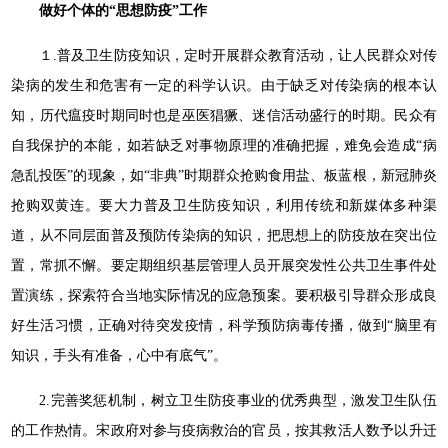
做好个体的“思想防疫”工作
１.普及卫生防疫知识，定时开展群众教育活动，让人民群众对传
染病的发生和危害有一定的科学认识。由于缺乏对传染病的根本认
知，历代瘟疫时期同时也是巫医猖獗、迷信活动盛行的时期。民众有
自我保护的本能，如若缺乏对事物原理的准确把握，难免会造成“病
急乱投医”的现象，如“非典”时期群众抢购食用盐、板蓝根，新冠肺炎
抢购双黄连。要大力普及卫生防疫知识，利用传统和新媒体多种渠
道，从不同层面普及预防传染病的知识，把思想上的防疫放在突出位
置，常抓不懈。要定期组织基层管理人员开展突发性公共卫生事件处
置演练，探索符合当地实际情况的应急预案。要积极引导群众形成良
好生活习惯，正确对待突发疫情，科学预防病毒传播，做到“脑里有
知识，手头有准备，心中有底气”。
2.完善奖惩机制，树立卫生防疫事业的优秀典型，激发卫生队伍
的工作热情。宋政府对参与疫病救治的官员，按其救活人数予以升迁