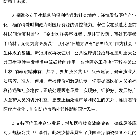
防患于未然。
2.保障公立卫生机构的福利待遇和社会地位，谨慎看待医疗产业
化，确保特殊时期政府对医疗资源的调控能力。宋仁宗在派遣太医前
往民间治疫时曾说：“令太医择善察脉者，即县官投药，审处其疾状
予药材，无使为庸医所误”，历代都在地方设有“惠民药局”作为社会卫
生体系的基础。新冠肺炎再次证明，公共医疗资源始终在应对重大公
共卫生事件中发挥着中流砥柱的作用，各地医务工作者“不辞辛苦出
山林”的奉献精神有目共睹。要加强公共卫生队伍建设，健全执业人
员培养、准入、使用、考核评价和激励机制，切实提高医护人员的福
利待遇和社会地位，正确处理医患矛盾，实现好、维护好、发展好广
大医护人员的切身利益。更要正确处理市场和民生的关系，谨慎看待
医疗产业化，时刻防范市场外部性影响国计民生。
3.支持医疗卫生企业发展，增加医疗物资战略储备，确保足够应
对大规模公共卫生事件。此次疫情暴露出了我国医疗物资储备不足的