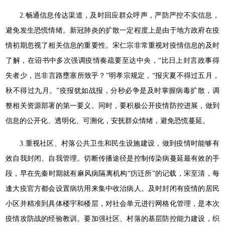
2.畅通信息传达渠道，及时回应群众呼声，严防严控不实信息，
避免发生恐慌情绪。新冠肺炎的扩散一定程度上是由于地方政府在疫
情初期忽视了相关信息的重要性。宋仁宗非常重视对疫情信息的及时
了解，在诏书中多次强调疫情奏疏要至达中央，“比日上封言政事得
失者少，岂非言路壅塞所致乎？”明孝宗规定，“报灾夏不得过五月，
秋不得过九月。”疫报犹如战报，分秒必争是及时掌握病毒扩散，调
整相关资源部署的第一要义。同时，要积极公开疫情防控进展，做到
信息的公开化、透明化、可溯化，安抚群众情绪，避免恐慌蔓延。
3.重视社区、村落公共卫生和民生设施建设，做到疫情时能够有
效自我封闭、自我管理。切断传播途径是控制传染病蔓延最有效的手
段，早在先秦时期就有麻风病隔离机构“疠迁所”的记载，宋至清，每
逢大疫官方都会设置病坊用来集中收治病人。及时封闭有疫情的居民
小区并精准到具体楼宇和楼层，对社会单元进行网格化管理，是本次
疫情攻防战的经验教训。要加强社区、村落的基层防控能力建设，织