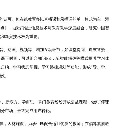
的认可。但在线教育多以直播课和录播课的单一模式为主，灌
作要点》，提出“推进信息技术与教育教学深度融合，研究中国智
式和新兴技术极为重要。
音、动画、视频等；增加互动环节，如课堂提问、课末答疑，
内容。课下时间，可以组合知识PK，AI智能辅佐等模式提升学习体
识归纳、学习状态掌握、学习路径规划等功能，形成“导、学、
增效。
Ai、新东方、学而思、掌门教育纷纷开放公益课程，做到“停课
细分市场，最终完成用户转化。
异，因材施教，为学生匹配合适且优质的教师；在倡导素质教