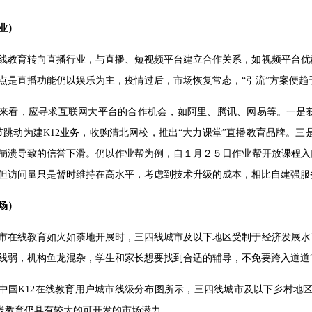
业）
线教育转向直播行业，与直播、短视频平台建立合作关系，如视频平台优
点是直播功能仍以娱乐为主，疫情过后，市场恢复常态，“引流”方案便趋
来看，应寻求互联网大平台的合作机会，如阿里、腾讯、网易等。一是
，字节跳动为建K12业务，收购清北网校，推出“大力课堂”直播教育品牌。
崩溃导致的信誉下滑。仍以作业帮为例，自１月２５日作业帮开放课程入
但访问量只是暂时维持在高水平，考虑到技术升级的成本，相比自建强服
场）
市在线教育如火如荼地开展时，三四线城市及以下地区受制于经济发展水
线弱，机构鱼龙混杂，学生和家长想要找到合适的辅导，不免要跨入道道“
0年中国K12在线教育用户城市线级分布图所示，三四线城市及以下乡村地区
2在线教育仍具有较大的可开发的市场潜力。