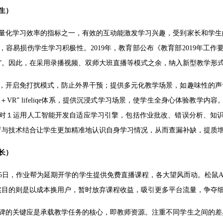
生）
量化学习效率的指标之一，有效的互动能激发学习兴趣，受到家长和学生
，容易损伤学生学习积极性。2019年，教育部公布《教育部2019年工
”。因此，在采用录播视频、双师大班直播等模式之余，纳入新型教学形
，开启免打扰模式，防止外界干预；提供多元化教学场景，如趣味性的声
2＋VR” lifeliqe体系，提供沉浸式学习场景，使学生全身心体验教学
１对１运用人工智能开发自适应学习引擎，包括作业批改、错误分析、知
育与技术结合让学生更加精准地认识自身学习情况，从而查漏补缺，提质
长）
1月25日，作业帮为延期开学的学生提供免费直播课程，各大望风而动。松鼠
实目的则是以成本换用户，暂时放弃课程收益，吸引更多平台流量，争夺
碑的关键应是承载教学任务的核心，即教师资源。注重不同学生之间的差