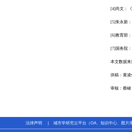
[4]尚文
[5]朱永新
[6]教育部
[7]国务院
本文数据来
供稿：黄凌
审核：蔡峻
法律声明
|
城市学研究云平台（OA、知识中心、图片