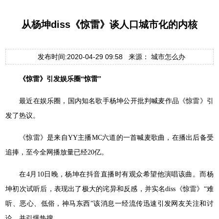
从杨坤diss《惊雷》谈人口城市化的内核
发布时间:2020-04-29 09:58 来源： 城市怎么办
《惊雷》引发娱乐圈“惊雷”
最近在娱乐圈，国内知名歌手杨坤公开批判喊麦作品《惊雷》引
发了热议。
《惊雷》是来自YY主播MC六道的一首喊麦歌曲，在播出后备受
追捧，至今全网播放量已经20亿。
在4月10日晚，杨坤在抖音直播时有观众希望他演唱该曲。而杨
坤初次试听后，表现出了极大的诧异和反感，并实名diss《惊雷》“难
听、恶心、低俗，神马东西”该消息一经流传迅速引发网友关注和讨
论，并引爆热搜。