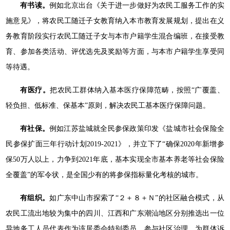
有书读。
例如北京出台《关于进一步做好为农民工服务工作的实
施意见》，将农民工随迁子女教育纳入本市教育发展规划，提出在义
务教育阶段实行农民工随迁子女与本市户籍学生混合编班，在接受教
育、参加各类活动、评优选先及奖励等方面，与本市户籍学生享受同
等待遇。
有医疗。
把农民工群体纳入基本医疗保障范畴，按照“广覆盖、
轻负担、低标准、保基本”原则，解决农民工基本医疗保障问题。
有社保。
例如江苏盐城就全民参保政策印发《盐城市社会保险全
民参保扩面三年行动计划2019-2021》，并立下了“确保2020年新增参
保50万人以上，力争到2021年底，基本实现全市基本养老等社会保险
全覆盖”的军令状，是全国少有的将参保指标量化考核的城市。
有组织。
如广东中山市探索了“２＋８＋Ｎ”的社区融合模式，从
农民工流出地较为集中的四川、江西和广东潮汕地区分别推选出一位
异地务工人员代表作为该居委会特别委员，参与社区治理，为群体诉