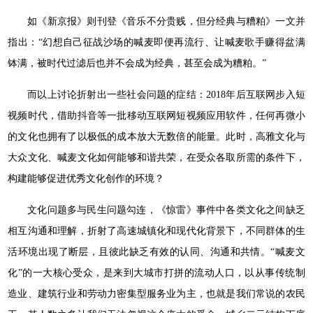
如《新京报》则刊登《音乐不分贵贱，但分经典与糟粕》一文并
指出：“幻想自己征战沙场的喊麦即便再流行、让喊麦歌手赚得盆满
钵满，被时代过滤后也并不会成为经典，甚至会成为糟粕。”
而以上讨论折射出一些社会问题的症结：2018年后互联网步入短
视频时代，借助抖音等一批移动互联网短视频应用软件，任何再微小
的文化也拥有了以极低的成本放大无数倍的能量。此时，高雅文化与
大众文化、喊麦文化如何能够和谐共荣，在受众各取所需的条件下，
构建能够促进优秀文化创作的环境？
文化问题多与民生问题勾连，《惊雷》事件中各类文化之间缺乏
相互沟通和理解，折射了高速城镇化和现代化背景下，不同群体的生
活环境出现了断层，且彼此缺乏有效的认同、沟通和共情。“喊麦文
化”的一大核心受众，是来到大城市打拼的流动人口，以从事传统制
造业、建筑行业和劳动力密集型服务业为主，也就是我们常说的农民