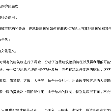
筑保护的层次；
的社会使用；
与城市结构的关系，也就是建筑物如何在形式和功能上与其他建筑物和其
的年代；
的文化意义。
对所有的建筑物进行了调查，分析了这些建筑物的特征以及再利用的可能性，并
途。每一类型建筑允许使用的指标及每—类型建筑允许改造的指标，这些
—教堂、修道院、方殿、大学等，适合公众利用、用途改变较容易的大型
—带中庭的贵族及上流阶层住宅，由于结构的限制，特别是底层平面，不
—16~18 世纪建成的劳动者、工匠住宅，开间小、进深大。最适合改造